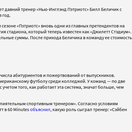
ет давний тренер «Нью-Инглэнд Пэтриотс» Билл Беличик с
 год.
 сезоне «Пэтриотс» вновь одни из главных претендентов на
тия стадиона, который теперь известен как «Джилетт Стэдиум».
льные суммы. После прихода Беличика в команду ее стоимость
 числа абитуриентов и пожертвований от выпускников.
мериканскому футболу среди колледжей. У команд — по две
четом того, как работает эта система, значат больше, чем
влиятельным спортивным тренером». Согласно условиям
т в 60 Minutes
объяснил
, какую роль сыграл тренер: «Сэйбен