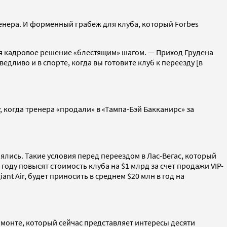
ренера. И форменный грабеж для клуба, который Forbes
ая кадровое решение «блестящим» шагом. — Приход Грудена
едливо и в спорте, когда вы готовите клуб к переезду [в
 когда тренера «продали» в «Тампа-Бэй Бакканирс» за
ялись. Такие условия перед переездом в Лас-Вегас, который
году повысят стоимость клуба на $1 млрд за счет продажи VIP-
nt Air, будет приносить в среднем $20 млн в год на
амонте, который сейчас представляет интересы десяти