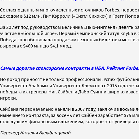
Согласно данным многочисленных источников Forbes, первое 
доходом в $12 млн. Пит Кэрролл («Сиэтл Сихокс») и Грегг Попов
За 20 лет под руководством Беличика «Нью-Инглэнд» девять ра
участие в «большой игре». Первый чемпионский титул клуба в 
Победа способствовала продажам сезонных билетов и мест в 
выросла с $460 млн до $4,1 млрд.
Самые дорогие спонсорские контракты в НБА. Рейтинг Forbe
Но доход приносят не только профессионалы. Успех футбольн
Университет Алабамы и Университет Клемсона с 2015 года че
победы, а их тренеры Ник Сэйбен и Дабо Суинни широко извест
игроки.
Сэйбена первоначально наняли в 2007 году, заключив восьмиле
нынешнего контракта, за восемь лет Сэйбен заработает $75 мл
стал лучшим финансовым вложением, которое этот университе
Перевод Натальи Балабанцевой