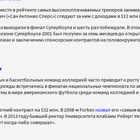
место в рейтинге самых высокооплачиваемых тренеров занима
ич («Сан Антонио Сперс») следуют за ним с доходами в $11 млн в
з выходили в финал Супербоула и шесть раз побеждали. В этом
сезоне Супербоула-2001 был получен за семь месяцев до откры
ложах и заключению спонсорских контрактов на головокружите
s
ых и баскетбольных команд колледжей часто приводит к росту
тырежды встречались в финалах национальных чемпионата по а
ны в мире американского футбола среди команд колледжей и с у
тний контракт на $32 млн. В 2008-м Forbes
назвал
его «самым 
н. В 2013 году бывший ректор Университета Алабамы Роберт Уит
т когда-либо совершал».