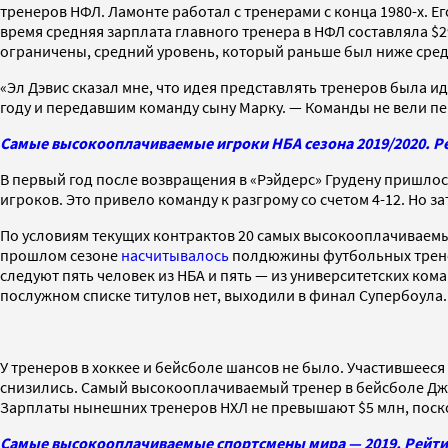
тренеров НФЛ. Ламонте работал с тренерами с конца 1980-х. 
время средняя зарплата главного тренера в НФЛ составляла $29
ограничены, средний уровень, который раньше был ниже средн
«Эл Дэвис сказал мне, что идея представлять тренеров была и
году и передавшим команду сыну Марку. — Команды не вели пе
Самые высокооплачиваемые игроки НБА сезона 2019/2020. Ре
В первый год после возвращения в «Рэйдерс» Грудену пришло
игроков. Это привело команду к разгрому со счетом 4-12. Но 
По условиям текущих контрактов 20 самых высокооплачиваемых
прошлом сезоне
насчитывалось
полдюжины футбольных тренеро
следуют пять человек из НБА и пять — из университетских кома
послужном списке титулов нет, выходили в финал Супербоула.
У тренеров в хоккее и бейсболе шансов не было. Участившеес
снизились. Самый высокооплачиваемый тренер в бейсболе Джо 
Зарплаты нынешних тренеров НХЛ не превышают $5 млн, поско
Самые высокооплачиваемые спортсмены мира — 2019. Рейти