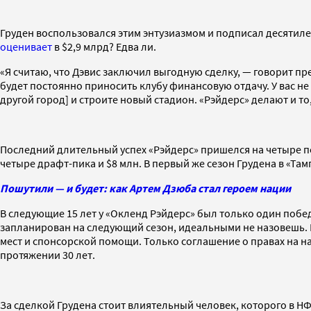
Груден воспользовался этим энтузиазмом и подписал десятиле
оценивает
в $2,9 млрд? Едва ли.
«Я считаю, что Дэвис заключил выгодную сделку, — говорит п
будет постоянно приносить клубу финансовую отдачу. У вас не 
другой город] и строите новый стадион. «Рэйдерс» делают и то,
Последний длительный успех «Рэйдерс» пришелся на четыре пер
четыре драфт-пика и $8 млн. В первый же сезон Грудена в «Та
Пошутили — и будет: как Артем Дзюба стал героем нации
В следующие 15 лет у «Окленд Рэйдерс» был только один побе
запланирован на следующий сезон, идеальными не назовешь. Га
мест и спонсорской помощи. Только соглашение о правах на наз
протяжении 30 лет.
За сделкой Грудена стоит влиятельный человек, которого в Н