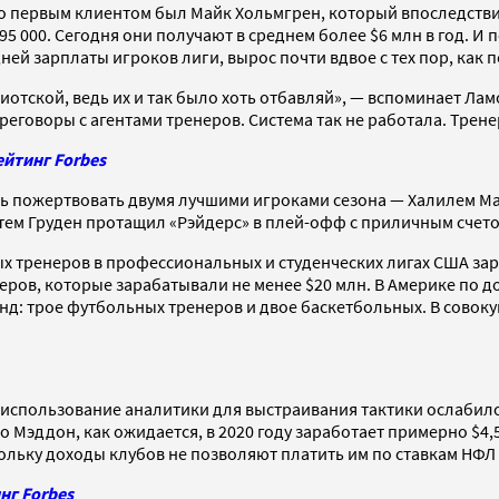
Его первым клиентом был Майк Хольмгрен, который впоследстви
5 000. Сегодня они получают в среднем более $6 млн в год. И 
ей зарплаты игроков лиги, вырос почти вдвое с тех пор, как 
диотской, ведь их и так было хоть отбавляй», — вспоминает Ла
реговоры с агентами тренеров. Система так не работала. Тре
йтинг Forbes
сь пожертвовать двумя лучшими игроками сезона — Халилем Ма
затем Груден протащил «Рэйдерс» в плей-офф с приличным счето
 тренеров в профессиональных и студенческих лигах США зараб
в, которые зарабатывали не менее $20 млн. В Америке по до
нд: трое футбольных тренеров и двое баскетбольных. В совокуп
я использование аналитики для выстраивания тактики ослабил
Мэддон, как ожидается, в 2020 году заработает примерно $4,
льку доходы клубов не позволяют платить им по ставкам НФЛ 
нг Forbes