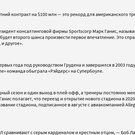
тний контракт на $100 млн — это рекорд для американского т
резидент консалтинговой фирмы Sportscorp Марк Ганис, назыв
будет второго шанса произвести первое впечатление. Это справ
 и другое».
вых года под руководством Грудена и завершился в 2003 году,
мпе» команда обыграла «Рэйдерс» на Супербоуле.
дный сезон и один выход в плей-офф, а тренеры постоянно мен
нис полагает, что переезд и открытие нового стадиона в 2020 
вание стадиона, подписанное в августе с авиакомпанией Allegia
ФЛ сравнивают с серым кардиналом и крестным отцом, — Боб Л