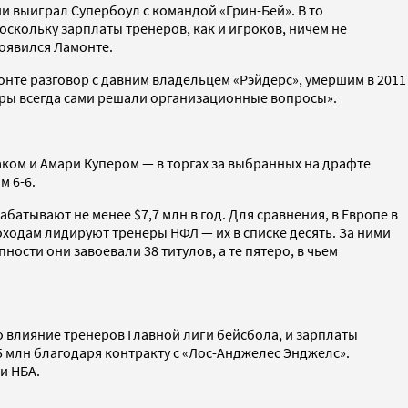
и выиграл Супербоул с командой «Грин-Бей». В то
поскольку зарплаты тренеров, как и игроков, ничем не
появился Ламонте.
монте разговор с давним владельцем «Рэйдерс», умершим в 2011
неры всегда сами решали организационные вопросы».
ком и Амари Купером — в торгах за выбранных на драфте
м 6-6.
атывают не менее $7,7 млн в год. Для сравнения, в Европе в
ходам лидируют тренеры НФЛ — их в списке десять. За ними
ности они завоевали 38 титулов, а те пятеро, в чьем
о влияние тренеров Главной лиги бейсбола, и зарплаты
5 млн благодаря контракту с «Лос-Анджелес Энджелс».
и НБА.