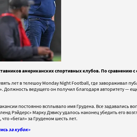
тавников американских спортивных клубов. По сравнению с
ять лет в телешоу Monday Night Football, где завораживал п
». Должность ведущего он получил благодаря авторитету — еще
акансии постоянно всплывало имя Грудена. Все задавались во
ленд Рэйдерс» Марку Дэвису удалось наконец убедить его возг
 что «бегал» за Груденом шесть лет.
лись за кубок»