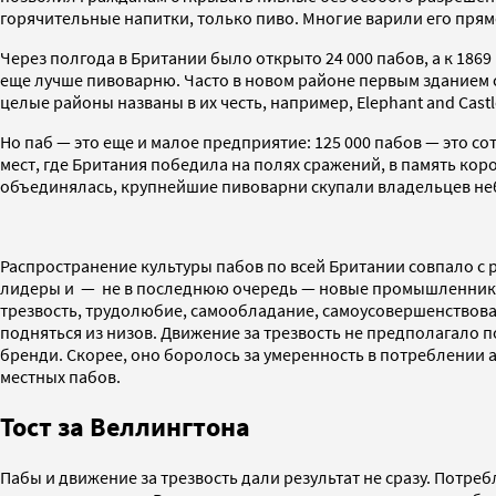
горячительные напитки, только пиво. Многие варили его прям
Через полгода в Британии было открыто 24 000 пабов, а к 1869
еще лучше пивоварню. Часто в новом районе первым зданием с
целые районы названы в их честь, например, Elephant and Castle
Но паб — это еще и малое предприятие: 125 000 пабов — это с
мест, где Британия победила на полях сражений, в память ко
объединялась, крупнейшие пивоварни скупали владельцев неб
Распространение культуры пабов по всей Британии совпало с 
лидеры и — не в последнюю очередь — новые промышленники, 
трезвость, трудолюбие, самообладание, самоусовершенствовани
подняться из низов. Движение за трезвость не предполагало п
бренди. Скорее, оно боролось за умеренность в потреблении 
местных пабов.
Тост за Веллингтона
Пабы и движение за трезвость дали результат не сразу. Потре