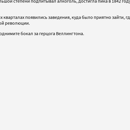
льшой степени подпитывал алкоголь, достигла пика в 1842 год
х кварталах появились заведения, куда было приятно зайти, г
ой революции.
поднимите бокал за герцога Веллингтона.