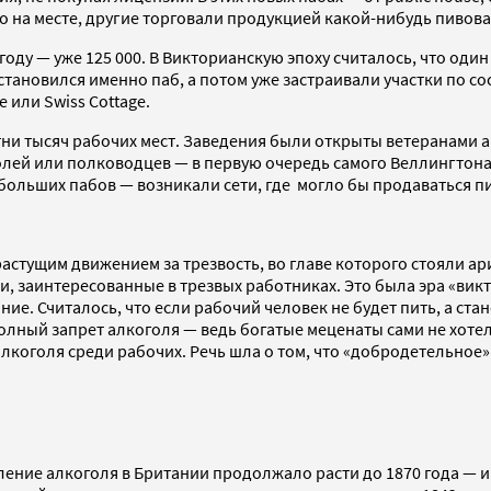
о на месте, другие торговали продукцией какой-нибудь пивов
 году — уже 125 000. В Викторианскую эпоху считалось, что оди
тановился именно паб, а потом уже застраивали участки по со
 или Swiss Cottage.
отни тысяч рабочих мест. Заведения были открыты ветеранами 
ролей или полководцев — в первую очередь самого Веллингтон
ольших пабов — возникали сети, где могло бы продаваться пи
растущим движением за трезвость, во главе которого стояли а
заинтересованные в трезвых работниках. Это была эра «викто
е. Считалось, что если рабочий человек не будет пить, а стан
олный запрет алкоголя — ведь богатые меценаты сами не хотел
алкоголя среди рабочих. Речь шла о том, что «добродетельное
бление алкоголя в Британии продолжало расти до 1870 года — 