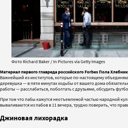
Фото Richard Baker / In Pictures via Getty Images
Материал первого главреда российского Forbes Пола Хлебник
Важнейший из институтов, которые по-настоящему объединяют
деревушка — в пяти минутах ходьбы от вашего дома обязатель
работы — расслабиться, поболтать с друзьями, обсудить футб
При том что пабы кажутся неотъемлемой частью народной куль
вываливаются из пабов в 11 вечера, трудно поверить, что пра
Джиновая лихорадка