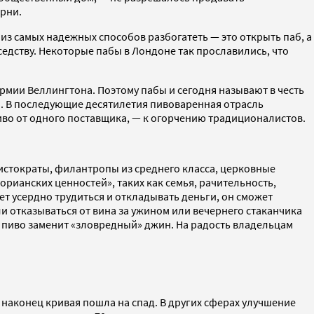
арни.
н из самых надежных способов разбогатеть — это открыть паб, а
седству. Некоторые пабы в Лондоне так прославились, что
армии Веллингтона. Поэтому пабы и сегодня называют в честь
а. В последующие десятилетия пивоваренная отрасль
во от одного поставщика, — к огорчению традиционалистов.
ристократы, филантропы из среднего класса, церковные
рианских ценностей», таких как семья, рачительность,
ет усердно трудиться и откладывать деньги, он сможет
и отказываться от вина за ужином или вечернего стаканчика
» пиво заменит «зловредный» джин. На радость владельцам
и наконец кривая пошла на спад. В других сферах улучшение