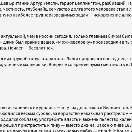
ев Британии Артур Уэлсли, герцог Веллингтон, разбивший Нап
 честность, глубочайшее чувство долга этого человека стали 
одну из наиболее трудноразрешимых задач — искоренение алко
актуальной, чем в России сегодня. Только главным бичом была 
н — джин был крайне дешев. «Можжевеловку» производили в тыс
два. Ночлег — бесплатно».
онских трущоб тонул в алкоголе. Люди продавали последнее, ч
 уличные мальчишки. Впервые со времен чумы смертность в Л
тво искоренить не удалось — и тут за дело взялся Веллингтон
обходился весьма сурово, за воровство наказывал расстрелом 
поддался соблазну употребить власть и выжечь пьянство кален
решил пристрастить к пиву — вместо джина. Закон о пиве 1830
, не покупая лицензии. В этих новых пабах — от public house