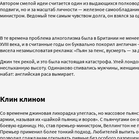
Автором смелой идеи считается один из выдающихся полководц
подвиги, но и за масштаб личности — железное самообладание,
министром. Ведомый тем самым чувством долга, он взялся за 
В те времена проблема алкоголизма была в Британии не менее 
XVIII века, и в считанные годы он буквально покорил англича
висела незамысловатая реклама: «Пьян за пенс, вусмерть — за 
Джин тек рекой, и это была настоящая катастрофа. Улей лонд
неслыханную высоту. Одинаково спивались мужчины, женщины,
набат: английская раса вымирает.
Клин клином
Со временем джиновая лихорадка улеглась, но массовое пьянс
армии, называя их «шайкой пьяниц и воров». С пьянчугами он 
боевую единицу. Но, став премьер-министром, Веллингтон не 
Премьер применил более тонкий подход. Любителей выпить он 
позволил гражданам открывать пивные без особого разрешения