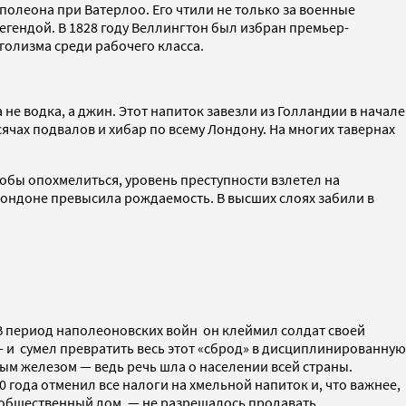
олеона при Ватерлоо. Его чтили не только за военные
легендой. В 1828 году Веллингтон был избран премьер-
голизма среди рабочего класса.
не водка, а джин. Этот напиток завезли из Голландии в начале
ячах подвалов и хибар по всему Лондону. На многих тавернах
тобы опохмелиться, уровень преступности взлетел на
ондоне превысила рождаемость. В высших слоях забили в
. В период наполеоновских войн он клеймил солдат своей
— и сумел превратить весь этот «сброд» в дисциплинированную
ым железом — ведь речь шла о населении всей страны.
 года отменил все налоги на хмельной напиток и, что важнее,
, общественный дом, — не разрешалось продавать