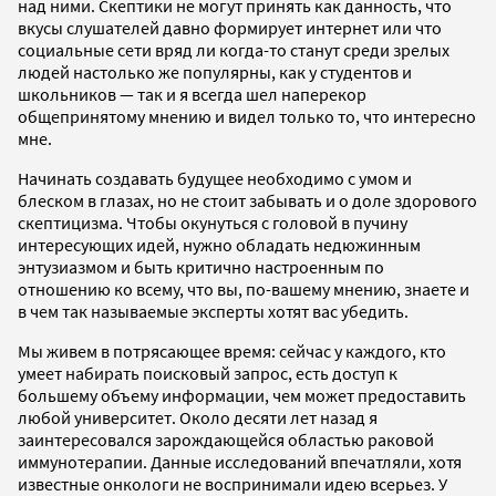
над ними. Скептики не могут принять как данность, что
вкусы слушателей давно формирует интернет или что
социальные сети вряд ли когда-то станут среди зрелых
людей настолько же популярны, как у студентов и
школьников — так и я всегда шел наперекор
общепринятому мнению и видел только то, что интересно
мне.
Начинать создавать будущее необходимо с умом и
блеском в глазах, но не стоит забывать и о доле здорового
скептицизма. Чтобы окунуться с головой в пучину
интересующих идей, нужно обладать недюжинным
энтузиазмом и быть критично настроенным по
отношению ко всему, что вы, по-вашему мнению, знаете и
в чем так называемые эксперты хотят вас убедить.
Мы живем в потрясающее время: сейчас у каждого, кто
умеет набирать поисковый запрос, есть доступ к
большему объему информации, чем может предоставить
любой университет. Около десяти лет назад я
заинтересовался зарождающейся областью раковой
иммунотерапии. Данные исследований впечатляли, хотя
известные онкологи не воспринимали идею всерьез. У