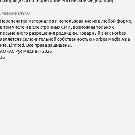
находящихся на территории Российской Федерации)
СМИ2
SPARROW
INFOX
Перепечатка материалов и использование их в любой форме,
в том числе и в электронных СМИ, возможны только с
письменного разрешения редакции. Товарный знак Forbes
является исключительной собственностью Forbes Media Asia
Pte. Limited. Все права защищены.
AO «АС Рус Медиа»
·
2026
16+