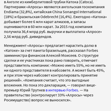
в Анголе из кимберлитовой трубки Катока (Catoca).
Партнерами «Алросы» являются ангольская госкомпания
Endiama (32,8%), китайская China Sonangol International
(18%) и бразильская Odebrecht (16,4%). Ежегодно «Катока»
добывает более 6 млн карат алмазов, а запасы
оцениваются в 60 млн карат. За 2015 год компания
получила 36,4 млрд руб. выручки и выплатила «Алросе»
2,56 млрд руб. дивидендов.
Менеджмент «Алросы» предлагает нарастить долю в
«Катоке» за счет пакета бразильцев, рассказал Forbes
замминистра финансов Алексей Моисеев. О структуре
сделки и ее участниках пока рано говорить, отмечает
представитель компании: «Можно иметь 55%, но не иметь
ни одного представителя в набсовете. А может быть 45%,
и при этом через набсовет контролировать принятие
решений». «Компания считает, что это выгодные
вложения. Но пока это декларация, — говорил вице-
премьер Юрий Трутнев
в интервью Forbes
. — На
правительство (контролирует 33% «Алросы» через
Росимущество) вопрос не выносился».