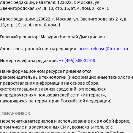
Адрес редакции, издателя: 123022, г. Москва, ул.
Звенигородская 2-я, д. 13, стр. 15, эт. 4, пом. X, ком. 1
Адрес редакции: 123022, г. Москва, ул. Звенигородская 2-я, д.
13, стр. 15, эт. 4, пом. X, ком. 1
Главный редактор: Мазурин Николай Дмитриевич
Адрес электронной почты редакции:
press-release@forbes.ru
Номер телефона редакции:
+7 (495) 565-32-06
На информационном ресурсе применяются
рекомендательные технологии (информационные технологии
предоставления информации на основе сбора,
систематизации и анализа сведений, относящихся
к предпочтениям пользователей сети «Интернет»,
находящихся на территории Российской Федерации)
СМИ2
SPARROW
INFOX
Перепечатка материалов и использование их в любой форме,
в том числе и в электронных СМИ, возможны только с
письменного разрешения редакции. Товарный знак Forbes