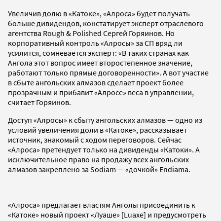
Увеличив долю в «Катоке», «Алроса» будет получать
больше дивидендов, констатирует эксперт отраслевого
агентства Rough & Polished Сергей Горяинов. Но
корпоративный контроль «Алросы» за СП вряд ли
усилится, сомневается эксперт: «В таких странах как
Ангола этот вопрос имеет второстепенное значение,
работают только прямые договоренности». А вот участие
в сбыте ангольских алмазов сделает проект более
прозрачным и прибавит «Алросе» веса в управлении,
считает Горяинов.
Доступ «Алросы» к сбыту ангольских алмазов — одно из
условий увеличения доли в «Катоке», рассказывает
источник, знакомый с ходом переговоров. Сейчас
«Алроса» претендует только на дивиденды «Катоки». А
исключительное право на продажу всех ангольских
алмазов закреплено за Sodiam — «дочкой» Endiama.
«Алроса» предлагает властям Анголы присоединить к
«Катоке» новый проект «Луаше» [Luaxe] и предусмотреть