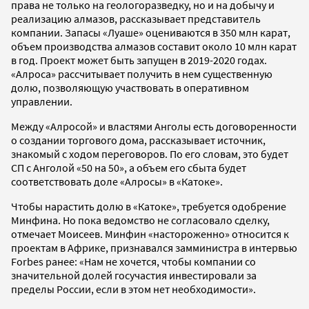
права не только на геологоразведку, но и на добычу и
реализацию алмазов, рассказывает представитель
компании. Запасы «Луаше» оцениваются в 350 млн карат,
объем производства алмазов составит около 10 млн карат
в год. Проект может быть запущен в 2019-2020 годах.
«Алроса» рассчитывает получить в нем существенную
долю, позволяющую участвовать в оперативном
управлении.
Между «Алросой» и властями Анголы есть договоренности
о создании торгового дома, рассказывает источник,
знакомый с ходом переговоров. По его словам, это будет
СП с Анголой «50 на 50», а объем его сбыта будет
соответствовать доле «Алросы» в «Катоке».
Чтобы нарастить долю в «Катоке», требуется одобрение
Минфина. Но пока ведомство не согласовало сделку,
отмечает Моисеев. Минфин «настороженно» относится к
проектам в Африке, признавался замминистра в интервью
Forbes ранее: «Нам не хочется, чтобы компании со
значительной долей госучастия инвестировали за
пределы России, если в этом нет необходимости».