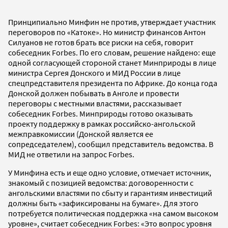
Принципиально Минфин не против, утверждает участник
переговоров по «Катоке». Но министр финансов Антон
Силуанов не готов брать все риски на себя, говорит
собеседник Forbes. По его словам, решение найдено: еще
одной согласующей стороной станет Минприроды в лице
министра Сергея Донского и МИД России в лице
спецпредставителя президента по Африке. До конца года
Донской должен побывать в Анголе и провести
переговоры с местными властями, рассказывает
собеседник Forbes. Минприроды готово оказывать
проекту поддержку в рамках российско-ангольской
межправкомиссии (Донской является ее
сопредседателем), сообщил представитель ведомства. В
МИД не ответили на запрос Forbes.
У Минфина есть и еще одно условие, отмечает источник,
знакомый с позицией ведомства: договоренности с
ангольскими властями по сбыту и гарантиям инвестиций
должны быть «зафиксированы на бумаге». Для этого
потребуется политическая поддержка «на самом высоком
уровне», считает собеседник Forbes: «Это вопрос уровня