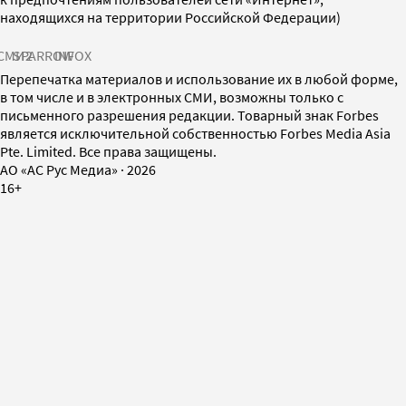
находящихся на территории Российской Федерации)
СМИ2
SPARROW
INFOX
Перепечатка материалов и использование их в любой форме,
в том числе и в электронных СМИ, возможны только с
письменного разрешения редакции. Товарный знак Forbes
является исключительной собственностью Forbes Media Asia
Pte. Limited. Все права защищены.
AO «АС Рус Медиа»
·
2026
16+