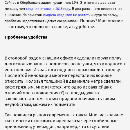
Сейчас в Сбербанке выдают кредит под 12%. Это почти в д
ва раза
меньше, чем
средняя ставка в 2015 году
. В два
раза — это невероятное
снижение. Но при этом
выдача кредитов не растет
,
и, судя по всему,
Почему? Мое мнение
проблема недоступности денег сохранилась.
— потому, что дело не в ставке, а в удобстве.
Проблемы удобства
В столовой рядом с нашим офисом сделали новую полку
для использованных подносов, но не учли, что у подносов
есть полозья. Из-за этого подносы плохо входят в полку.
После этой инновации многие перестали их вообще
относить. Полозья толщиной в два миллиметра сделали
кафе грязным. Мне кажется, что одно из важнейших
отличий моего поколения (Y) от предыдущего
заключается в том, что мы придаем значимость таким
неудобствам, можем их подметить.
Так появился рынок современных такси. Многие в начале
скептически отнеслись к идее заказа через мобильные
приложения, утверждая, например, что отсутствие