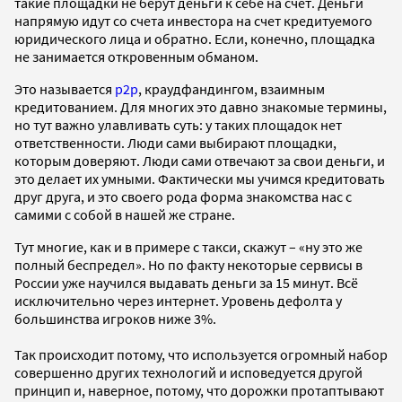
такие площадки не берут деньги к себе на счет. Деньги
напрямую идут со счета инвестора на счет кредитуемого
юридического лица и обратно. Если, конечно, площадка
не занимается откровенным обманом.
Это называется
p2p
, краудфандингом, взаимным
кредитованием. Для многих это давно знакомые термины,
но тут важно улавливать суть: у таких площадок нет
ответственности. Люди сами выбирают площадки,
которым доверяют. Люди сами отвечают за свои деньги, и
это делает их умными. Фактически мы учимся кредитовать
друг друга, и это своего рода форма знакомства нас с
самими с собой в нашей же стране.
Тут многие, как и в примере с такси, скажут – «ну это же
полный беспредел». Но по факту некоторые сервисы в
России уже научился выдавать деньги за 15 минут. Всё
исключительно через интернет. Уровень дефолта у
большинства игроков ниже 3%.
Так происходит потому, что используется огромный набор
совершенно других технологий и исповедуется другой
принцип и, наверное, потому, что дорожки протаптывают