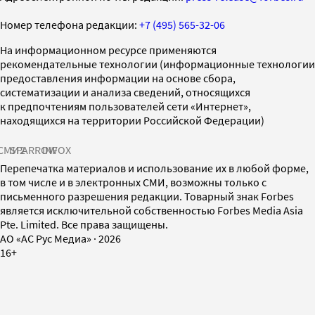
Номер телефона редакции:
+7 (495) 565-32-06
На информационном ресурсе применяются
рекомендательные технологии (информационные технологии
предоставления информации на основе сбора,
систематизации и анализа сведений, относящихся
к предпочтениям пользователей сети «Интернет»,
находящихся на территории Российской Федерации)
СМИ2
SPARROW
INFOX
Перепечатка материалов и использование их в любой форме,
в том числе и в электронных СМИ, возможны только с
письменного разрешения редакции. Товарный знак Forbes
является исключительной собственностью Forbes Media Asia
Pte. Limited. Все права защищены.
AO «АС Рус Медиа»
·
2026
16+