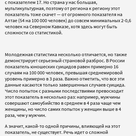
с показателем 17. Но страна у нас большая,
мультикультурная, поэтому от региона к региону этот
показатель тоже скачет — от огромного показателя на
Алтае (54 на 100 000 человек) до совсем минимальных 2-0,6
человек на Северном Кавказе, хотя здесь могут быть
сложности со статистикой.
Молодежная статистика несколько отличается, но также
демонстрирует серьезный страновой разброс. В России
показатель юношеских суицидов равен примерно 16
случаям на 100 000 человек, превышая среднемировой
уровень примерно в 3 раза. Важно отметить, что все эти
данные касаются только завершенных случаев суицида.
Число попыток с разными последствиями превосходит
этот показатель в несколько раз: например, мужчины
совершают самоубийство в среднем в 4 раза чаще чем
женщины, но число самих попыток у женщин выше в 4
раза, чем у мужчин.
А значит, какой-то одной причины, влияющей на этот
показатель, не существует. Речь идет о сложной