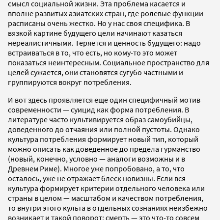
смысл социальной жизни. Эта проблема касается и
вполне развитых азиатских стран, где ролевые функции
расписаны очень жестко. Но у нас своя специфика. В
вязкой картине будущего цели начинают казаться
нереалистичными. Теряется и ценность будущего: надо
встраиваться в то, что есть, но кому-то это может
показаться неинтересным. Социальное пространство для
целей сужается, они становятся сугубо частными и
группируются вокруг потребления.
И вот здесь проявляется еще один специфичный мотив
современности — суицид как форма потребления. В
литературе часто культивируется образ самоубийцы,
доведенного до отчаяния или полной пустоты. Однако
культура потребления формирует новый тип, который
можно описать как доведенное до предела гурманство
(новый, конечно, условно — аналоги возможны и в
Древнем Риме). Многое уже попробовано, а то, что
осталось, уже не отражает блеск новизны. Если вся
культура формирует критерии отдельного человека или
страны в целом — масштабом и качеством потребления,
то внутри этого культа в отдельных сознаниях неизбежно
возникает и такой поворот: смерть — это что-то совсем