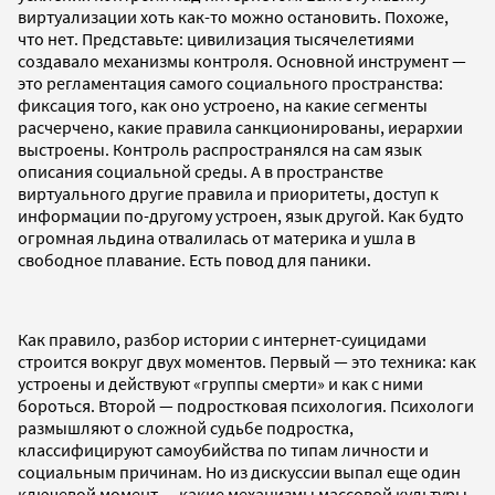
виртуализации хоть как-то можно остановить. Похоже,
что нет. Представьте: цивилизация тысячелетиями
создавало механизмы контроля. Основной инструмент —
это регламентация самого социального пространства:
фиксация того, как оно устроено, на какие сегменты
расчерчено, какие правила санкционированы, иерархии
выстроены. Контроль распространялся на сам язык
описания социальной среды. А в пространстве
виртуального другие правила и приоритеты, доступ к
информации по-другому устроен, язык другой. Как будто
огромная льдина отвалилась от материка и ушла в
свободное плавание. Есть повод для паники.
Как правило, разбор истории с интернет-суицидами
строится вокруг двух моментов. Первый — это техника: как
устроены и действуют «группы смерти» и как с ними
бороться. Второй — подростковая психология. Психологи
размышляют о сложной судьбе подростка,
классифицируют самоубийства по типам личности и
социальным причинам. Но из дискуссии выпал еще один
ключевой момент — какие механизмы массовой культуры