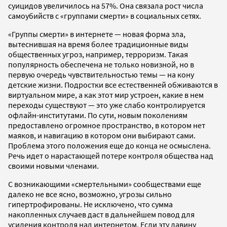
суицидов увеличилось на 57%. Она связала рост числа
самоубийств с «группами смерти» в социальных сетях.
«Группы смерти» в интернете — новая форма зла,
вытеснившая на время более традиционные виды
общественных угроз, например, терроризм. Такая
популярность обеспечена не только новизной, но в
первую очередь чувствительностью темы — на кону
детские жизни. Подростки все естественней обживаются в
виртуальном мире, а как этот мир устроен, какие в нем
переходы существуют — это уже слабо контролируется
офлайн-институтами. По сути, новым поколениям
предоставлено огромное пространство, в котором нет
маяков, и навигацию в котором они выбирают сами.
Проблема этого положения еще до конца не осмыслена.
Речь идет о нарастающей потере контроля общества над
своими новыми членами.
С возникающими «смертельными» сообществами еще
далеко не все ясно, возможно, угрозы сильно
гипертрофированы. Не исключено, что сумма
накопленных случаев даст в дальнейшем повод для
усиления контроля над интернетом. Если эту лавину