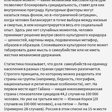
позволяют блокировать суицидальность, ставят для них
внутреннюю преграду. Культурные факторы могут
казаться лишь фоном, но в «пограничной ситуации»,
когда человек балансирует в точке выбора между жизнью
и смертью, в нем концентрируется весь его социальный
опыт. Здесь уже нет случайных моментов, человек
принимает решение внутри своего культурного коридора
— ценностей, картины мира, подхваченных метафор,
образов и образцов. Сложившееся культурное поле может
табуировать даже мысль о самоубийстве или не иметь
жестких механизмов удержания.
Статистика показывает, что доля самоубийств на единицу
населения в разных странах существенно различается.
Строгого принципа, по которому можно разделить эти
страны на группы (например, бедность, география,
национальные и религиозные особенности), нет. На
первом месте идет Гайана — нищая южноамериканская
страна с показателем суицидов 44,2 случая на 100 000
человек. Но уже на третьем месте — Южная Корея (29
случаев на 100 000 человек), а на пятом — Литва
(примерно 28 случаев). Россия в этом списке на 15-м месте