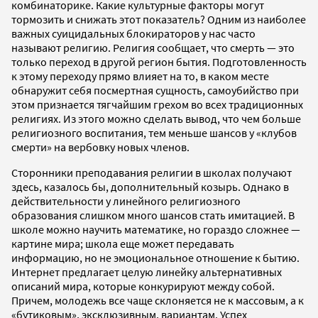
комбинаторике. Какие культурные факторы могут
тормозить и снижать этот показатель? Одним из наиболее
важных суицидальных блокираторов у нас часто
называют религию. Религия сообщает, что смерть — это
только переход в другой регион бытия. Подготовленность
к этому переходу прямо влияет на то, в каком месте
обнаружит себя посмертная сущность, самоубийство при
этом признается тягчайшим грехом во всех традиционных
религиях. Из этого можно сделать вывод, что чем больше
религиозного воспитания, тем меньше шансов у «клубов
смерти» на вербовку новых членов.
Сторонники преподавания религии в школах получают
здесь, казалось бы, дополнительный козырь. Однако в
действительности у линейного религиозного
образования слишком много шансов стать имитацией. В
школе можно научить математике, но гораздо сложнее —
картине мира; школа еще может передавать
информацию, но не эмоциональное отношение к бытию.
Интернет предлагает целую линейку альтернативных
описаний мира, которые конкурируют между собой.
Причем, молодежь все чаще склоняется не к массовым, а к
«бутиковым», эксклюзивным, вариантам. Успех