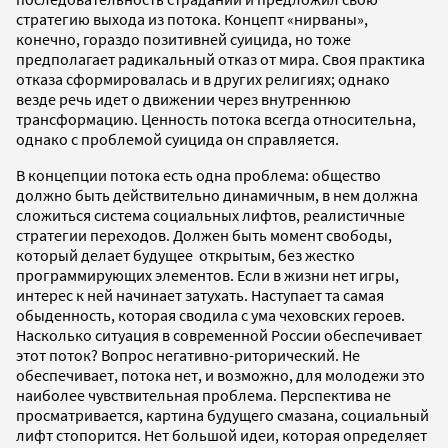
стратегию выхода из потока. Концепт «нирваны»,
конечно, гораздо позитивней суицида, но тоже
предполагает радикальный отказ от мира. Своя практика
отказа сформировалась и в других религиях; однако
везде речь идет о движении через внутреннюю
трансформацию. Ценность потока всегда относительна,
однако с проблемой суицида он справляется.
В концепции потока есть одна проблема: общество
должно быть действительно динамичным, в нем должна
сложиться система социальных лифтов, реалистичные
стратегии переходов. Должен быть момент свободы,
который делает будущее открытым, без жестко
программирующих элементов. Если в жизни нет игры,
интерес к ней начинает затухать. Наступает та самая
обыденность, которая сводила с ума чеховских героев.
Насколько ситуация в современной России обеспечивает
этот поток? Вопрос негативно-риторический. Не
обеспечивает, потока нет, и возможно, для молодежи это
наиболее чувствительная проблема. Перспектива не
просматривается, картина будущего смазана, социальный
лифт стопорится. Нет большой идеи, которая определяет