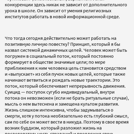
конкуренции здесь никак не зависит от дополнительного
урока в школе. Он зависит от умения религиозных
институтов работать в новой информационной среде.
Что тогда сегодня действительно может работать на
позитивную личную повестку? Принцип, который я бы
назвал системой динамичных целей. Человек может быть
погружен в социальный поток, который постоянно
формирует в обществе значимые цели; по мере
приближения к ним человека цель становится средством
и «выпускает» из себя пучок новых целей, которые также
начинают ветвиться и рождать новые траектории. Это
поток, который обеспечивает непрерывность движения.
Суицид — поступок сугубо индивидуальный, внутри
потока он невозможен (если не брать ритуальные случаи),
мысль о нем вытеснена и замещена культом развития.
Жизнь слишком интенсивна, чтобы задумываться о
смерти, хотя у потока необязательно есть глубокий смысл,
сам по себе он может вести в никуда. Поэтому в свое время
возник буддизм, который разложил жизнь на
последовательность страданий и предложил свою