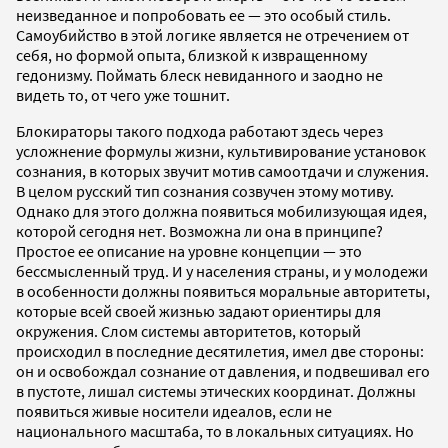
неизведанное и попробовать ее — это особый стиль.
Самоубийство в этой логике является не отречением от
себя, но формой опыта, близкой к извращенному
гедонизму. Поймать блеск невиданного и заодно не
видеть то, от чего уже тошнит.
Блокираторы такого подхода работают здесь через
усложнение формулы жизни, культивирование установок
сознания, в которых звучит мотив самоотдачи и служения.
В целом русский тип сознания созвучен этому мотиву.
Однако для этого должна появиться мобилизующая идея,
которой сегодня нет. Возможна ли она в принципе?
Простое ее описание на уровне концепции — это
бессмысленный труд. И у населения страны, и у молодежи
в особенности должны появиться моральные авторитеты,
которые всей своей жизнью задают ориентиры для
окружения. Слом системы авторитетов, который
происходил в последние десятилетия, имел две стороны:
он и освобождал сознание от давления, и подвешивал его
в пустоте, лишал системы этических координат. Должны
появиться живые носители идеалов, если не
национального масштаба, то в локальных ситуациях. Но