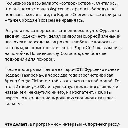
Гюльазизова называла это «сотворчеством». Считалось,
что она посоветовала Фурсенко отрастить бороду и не
пользоваться лифтом, но Каринэ Сергеевна все отрицала
– та же борода ей совсем не нравилась.
Результатом сотворчества становилось то, что Фурсенко
вводил Кодекс чести, делал символом сборной аленький
цветочек и переодевал игроков в любимые полосатые
костюмы, которые после вылета с Евро-2012 оказывались
на помойке. По мнению футболистов, они больше
подходили для похорон.
После проигрыша Греции на Евро-2012 Фурсенко исчез в
недрах «Газпрома», а через два года зарегистрировал
бренд Sergio Elefante, чтобы заняться женской модой. То,
что в Италии уже 30 лет существует компания с таким же
названием, не смутило ни его, ни Роспатент. Любовь
Фурсенко к коллекционированию слоников оказалась
сильнее.
Что делает.
В программном интервью «Спорт-экспрессу»