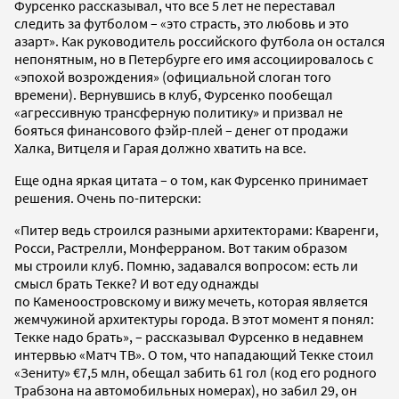
Фурсенко рассказывал, что все 5 лет не переставал
следить за футболом – «это страсть, это любовь и это
азарт». Как руководитель российского футбола он остался
непонятным, но в Петербурге его имя ассоциировалось с
«эпохой возрождения» (официальной слоган того
времени). Вернувшись в клуб, Фурсенко пообещал
«агрессивную трансферную политику» и призвал не
бояться финансового фэйр-плей – денег от продажи
Халка, Витцеля и Гарая должно хватить на все.
Еще одна яркая цитата – о том, как Фурсенко принимает
решения. Очень по-питерски:
«Питер ведь строился разными архитекторами: Кваренги,
Росси, Растрелли, Монферраном. Вот таким образом
мы строили клуб. Помню, задавался вопросом: есть ли
смысл брать Текке? И вот еду однажды
по Каменоостровскому и вижу мечеть, которая является
жемчужиной архитектуры города. В этот момент я понял:
Текке надо брать», – рассказывал Фурсенко в недавнем
интервью «Матч ТВ». О том, что нападающий Текке стоил
«Зениту» €7,5 млн, обещал забить 61 гол (код его родного
Трабзона на автомобильных номерах), но забил 29, он