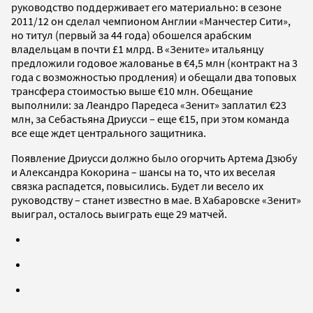
руководство поддерживает его материально: в сезоне
2011/12 он сделал чемпионом Англии «Манчестер Сити»,
но титул (первый за 44 года) обошелся арабским
владельцам в почти £1 млрд. В «Зените» итальянцу
предложили годовое жалованье в €4,5 млн (контракт на 3
года с возможностью продления) и обещали два топовых
трансфера стоимостью выше €10 млн. Обещание
выполнили: за Леандро Паредеса «Зенит» заплатил €23
млн, за Себастьяна Дриусси – еще €15, при этом команда
все еще ждет центрального защитника.
Появление Дриусси должно было огорчить Артема Дзюбу
и Александра Кокорина – шансы на то, что их веселая
связка распадется, повысились. Будет ли весело их
руководству – станет известно в мае. В Хабаровске «Зенит»
выиграл, осталось выиграть еще 29 матчей.