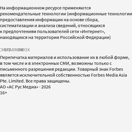
На информационном ресурсе применяются
рекомендательные технологии (информационные технологии
предоставления информации на основе сбора,
систематизации и анализа сведений, относящихся
к предпочтениям пользователей сети «Интернет»,
находящихся на территории Российской Федерации)
СМИ2
SPARROW
INFOX
Перепечатка материалов и использование их в любой форме,
в том числе и в электронных СМИ, возможны только с
письменного разрешения редакции. Товарный знак Forbes
является исключительной собственностью Forbes Media Asia
Pte. Limited. Все права защищены.
AO «АС Рус Медиа»
·
2026
16+