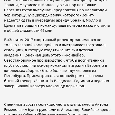
Эрнани, Маурисио и Молло – до сих пор нет. Также
Сарсания готов выслушать предложения по Цаллагову и
черногорцу Луке Джорджевичу, которого «Зенит»
надеется сдать в очередную аренду. Эрнани, Молло и
Цаллагов пришли в команду лишь полгода назад и стоили
в общей сложности €9 млн.
В «Зените»-2017 спортивный директор занимается не
только главной командой, но и выстраивает «вертикаль
селекции», в которую входят «Зенит-2» и детская
академия. Конечная цель этого – «конвейер,
безостановочное производство», чтобы воспитанники
клуба составляли основу команды и играли в Европе, а в
юношеских сборных было больше двух человек из
Петербурга. Присматривать за конвейером назначены
бывший тренер «Зенита-2» Владислав Радимов и недавно
завершивший карьеру Александр Кержаков.
Сменился и состав селекционного отдела: вместо Антона
Евменова им будет руководить Александр Бокий, во время
похода за Кубком УЕФА занимавший должность