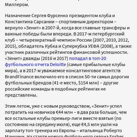
Миллером.
Назначение Сергея Фурсенко президентом клуба и
Константина Сарсании – спортивным директором –
вернуло «Зенит» в 2007-й, когда все главные трансферы и
важные победы были впереди. В 2017-м петербургский
клуб – четырехкратный чемпион России (2007, 2010, 2012,
2015), обладатель Кубка и Суперкубка УЕФА (2008), а также
участник различных рейтингов финансовой успешности.
«Зенит» дважды (2016 и 2017)
попадал в топ-20
футбольного отчета Deloitte
(самые прибыльные клубы
мира), а в 2017-м уважаемое консалтинговое агентств
BrandFinance включило его в список 50-ти самых дорогих
футбольных брендов (41-е место, $154 млн) – другие
российские команды в подобных рейтингах не
представлены.
Этим летом, уже с новым руководством, «Зенит» успел
потратить на новичков €44 млн – в два раза больше, чем
все остальные клубы премьер-лиги вместе взятые (по
состоянию на середину июля), еще €4,5 млн ушли на
зарплату топ-тренера из Европы – итальянца Роберто
Манчини. На старте нового футбольного сезона Forbes