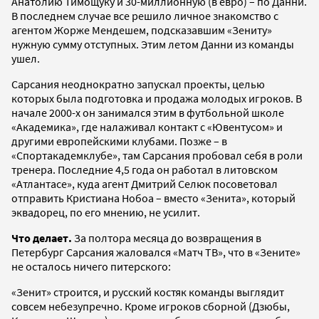
Анатолию Тимощуку и 30-миллионную (в евро) – по Данни.
В последнем случае все решило личное знакомство с
агентом Жорже Мендешем, подсказавшим «Зениту»
нужную сумму отступных. Этим летом Данни из команды
ушел.
Сарсания неоднократно запускал проекты, целью
которых была подготовка и продажа молодых игроков. В
начале 2000-х он занимался этим в футбольной школе
«Академика», где налаживал контакт с «Ювентусом» и
другими европейскими клубами. Позже – в
«Спортакадемклубе», там Сарсания пробовал себя в роли
тренера. Последние 4,5 года он работал в литовском
«Атлантасе», куда агент Дмитрий Селюк посоветовал
отправить Кристиана Нобоа – вместо «Зенита», который
эквадорец, по его мнению, не усилит.
Что делает.
За полтора месяца до возвращения в
Петербург Сарсания жаловался «Матч ТВ», что в «Зените»
не осталось ничего питерского:
«Зенит» строится, и русский костяк команды выглядит
совсем небезупречно. Кроме игроков сборной (Дзюбы,