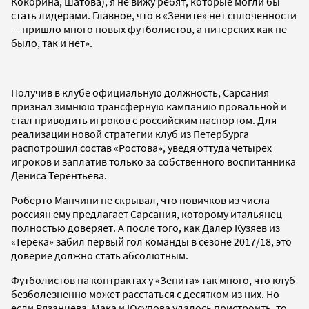
Кокорина, Шатова), я не вижу ребят, которые могли бы
стать лидерами. Главное, что в «Зените» нет сплоченности
— пришло много новых футболистов, а питерских как не
было, так и нет».
Получив в клубе официальную должность, Сарсания
признал зимнюю трансферную кампанию провальной и
стал приводить игроков с российским паспортом. Для
реализации новой стратегии клуб из Петербурга
распотрошил состав «Ростова», уведя оттуда четырех
игроков и заплатив только за собственного воспитанника
Дениса Терентьева.
Роберто Манчини не скрывал, что новичков из числа
россиян ему предлагает Сарсания, которому итальянец
полностью доверяет. А после того, как Далер Кузяев из
«Терека» забил первый гол команды в сезоне 2017/18, это
доверие должно стать абсолютным.
Футболистов на контрактах у «Зенита» так много, что клуб
безболезненно может расстаться с десятком из них. Но
если Рязанцева, Мака и Юсупова удалось пристроить, то