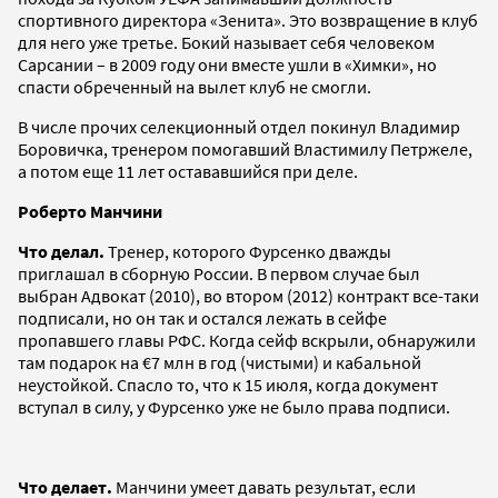
спортивного директора «Зенита». Это возвращение в клуб
для него уже третье. Бокий называет себя человеком
Сарсании – в 2009 году они вместе ушли в «Химки», но
спасти обреченный на вылет клуб не смогли.
В числе прочих селекционный отдел покинул Владимир
Боровичка, тренером помогавший Властимилу Петржеле,
а потом еще 11 лет остававшийся при деле.
Роберто Манчини
Что делал.
Тренер, которого Фурсенко дважды
приглашал в сборную России. В первом случае был
выбран Адвокат (2010), во втором (2012) контракт все-таки
подписали, но он так и остался лежать в сейфе
пропавшего главы РФС. Когда сейф вскрыли, обнаружили
там подарок на €7 млн в год (чистыми) и кабальной
неустойкой. Спасло то, что к 15 июля, когда документ
вступал в силу, у Фурсенко уже не было права подписи.
Что делает.
Манчини умеет давать результат, если