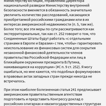
Министерству юстиции, Управлению Директора
национальной разведки Министерству внутренней
безопасности вменяется в обязанность значительно
увеличить количество расследований, касающихся
приобретаемой российскими гражданами или в их
интересах американской недвижимости (п. 5, там же).
Более того; все эти меры по сути рассматриваются как
экстерриториальные, так как ст. 252 говорит о том, что
Соединенные Штаты будут работать «с отдельными
странами в Европе и Евразии» с тем, чтобы« гарантировать
неиспользование их финансовых систем для сокрытия
незаконной финансовой деятельности членов
правительства Российской Федерации или лиц в
ближайшем окружении президента В.Путина,
наживающихся на коррупции» (#C п. 9 ст. 252). Я могу
ошибаться, но мне кажется, что подобных формулировок
в правовых актах западных стран прежде никогда не
встречалось.
При этом наиболее болезненная статья 241 предписывает
американским правительственным агентствам
подготовить и представить Конгрессу доклад о
российских олигархах и квазигосударственных cтруктурах