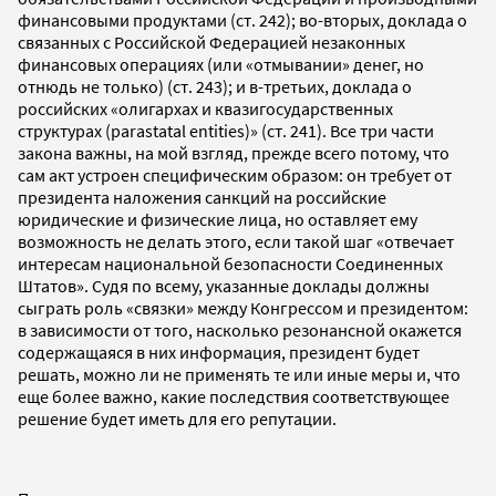
финансовыми продуктами (ст. 242); во-вторых, доклада о
связанных с Российской Федерацией незаконных
финансовых операциях (или «отмывании» денег, но
отнюдь не только) (ст. 243); и в-третьих, доклада о
российских «олигархах и квазигосударственных
cтруктурах (parastatal entities)» (ст. 241). Все три части
закона важны, на мой взгляд, прежде всего потому, что
сам акт устроен специфическим образом: он требует от
президента наложения санкций на российские
юридические и физические лица, но оставляет ему
возможность не делать этого, если такой шаг «отвечает
интересам национальной безопасности Соединенных
Штатов». Судя по всему, указанные доклады должны
сыграть роль «связки» между Конгрессом и президентом:
в зависимости от того, насколько резонансной окажется
содержащаяся в них информация, президент будет
решать, можно ли не применять те или иные меры и, что
еще более важно, какие последствия соответствующее
решение будет иметь для его репутации.