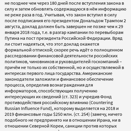
не позднее чем через 180 дней после вступления закона в
силу и затем обновлять содержащуюся в нём информацию
не реже раза в год. Учитывая, что закон вступил в силу
после подписания его президентом Дональдом Трампом 2
августа, доклад должен быть завершен не позже чем к 29
января 2018 года, т.е. в разгар кампании по перевыборам
Путина на пост президента Российской Федерации. Вряд
ли стоит надеяться, что этот доклад окажется
формальной отпиской; скорее речь идёт о полноценном
расследовании финансовой деятельности российских
политиков, чиновников и руководителей госкомпаний –
причём не только их собственной, но и осуществляемой в
интересах первого лица государства. Американские
законодатели заложили и финансовое обеспечение
процесса, определив вознаграждения для
информаторов, способствующих получению
интересующих их сведений (ст. 323) и учредив Фонд
противодействия российскому влиянию (Countering
Russian Influence Fund), которому выделяется на 2018 и
2019 финансовые годы $250 млн. (ст. 254) (замечу, ничего
подобного не предпринято ни в отношении Ирана, ни в
отношении Северной Кореи, санкции против которых