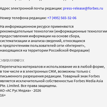
Адрес электронной почты редакции:
press-release@forbes.ru
Номер телефона редакции:
+7 (495) 565-32-06
На информационном ресурсе применяются
рекомендательные технологии (информационные технологии
предоставления информации на основе сбора,
систематизации и анализа сведений, относящихся
к предпочтениям пользователей сети «Интернет»,
находящихся на территории Российской Федерации)
СМИ2
SPARROW
INFOX
Перепечатка материалов и использование их в любой форме,
в том числе и в электронных СМИ, возможны только с
письменного разрешения редакции. Товарный знак Forbes
является исключительной собственностью Forbes Media Asia
Pte. Limited. Все права защищены.
AO «АС Рус Медиа»
·
2026
16+