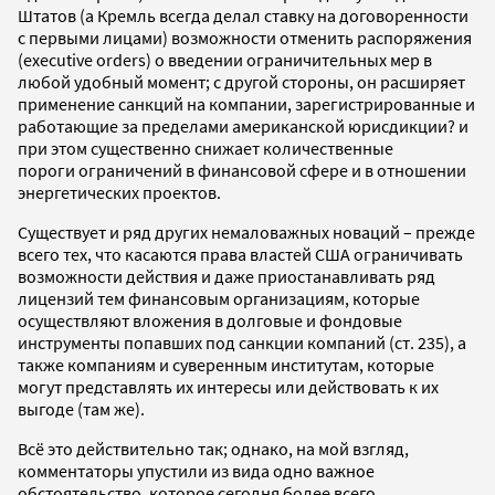
Штатов (а Кремль всегда делал ставку на договоренности
с первыми лицами) возможности отменить распоряжения
(executive orders) о введении ограничительных мер в
любой удобный момент; с другой стороны, он расширяет
применение санкций на компании, зарегистрированные и
работающие за пределами американской юрисдикции? и
при этом существенно снижает количественные
пороги ограничений в финансовой сфере и в отношении
энергетических проектов.
Существует и ряд других немаловажных новаций – прежде
всего тех, что касаются права властей США ограничивать
возможности действия и даже приостанавливать ряд
лицензий тем финансовым организациям, которые
осуществляют вложения в долговые и фондовые
инструменты попавших под санкции компаний (ст. 235), а
также компаниям и суверенным институтам, которые
могут представлять их интересы или действовать к их
выгоде (там же).
Всё это действительно так; однако, на мой взгляд,
комментаторы упустили из вида одно важное
обстоятельство, которое сегодня более всего