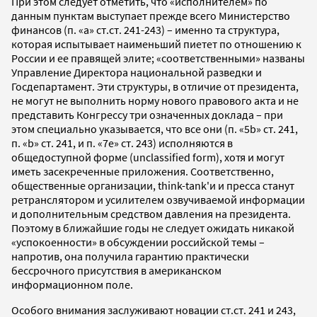
При этом следует отметить, что «исполнителем» по
данным пунктам выступает прежде всего Министерство
финансов (п. «а» ст.ст. 241-243) – именно та структура,
которая испытывает наименьший пиетет по отношению к
России и ее правящей элите; «соответственными» названы
Управление Директора национальной разведки и
Госдепартамент. Эти структуры, в отличие от президента,
не могут не выполнить норму нового правового акта и не
представить Конгрессу три означенных доклада – при
этом специально указывается, что все они (п. «5b» ст. 241,
п. «b» ст. 241, и п. «7е» ст. 243) исполняются в
общедоступной форме (unclassified form), хотя и могут
иметь засекреченные приложения. Соответственно,
общественные организации, think-tank'и и пресса станут
ретранслятором и усилителем озвучиваемой информации
и дополнительным средством давления на президента.
Поэтому в ближайшие годы не следует ожидать никакой
«успокоенности» в обсуждении российской темы –
напротив, она получила гарантию практически
бессрочного присутствия в американском
информационном поле.
Особого внимания заслуживают новации ст.ст. 241 и 243,