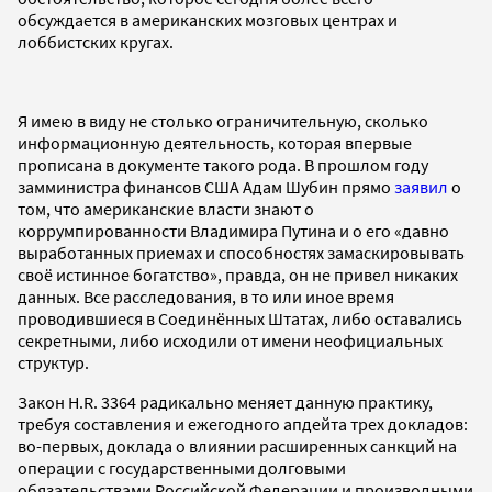
обсуждается в американских мозговых центрах и
лоббистских кругах.
Я имею в виду не столько ограничительную, сколько
информационную деятельность, которая впервые
прописана в документе такого рода. В прошлом году
замминистра финансов США Адам Шубин прямо
заявил
о
том, что американские власти знают о
коррумпированности Владимира Путина и о его «давно
выработанных приемах и способностях замаскировывать
своё истинное богатство», правда, он не привел никаких
данных. Все расследования, в то или иное время
проводившиеся в Соединённых Штатах, либо оставались
секретными, либо исходили от имени неофициальных
структур.
Закон H.R. 3364 радикально меняет данную практику,
требуя составления и ежегодного апдейта трех докладов:
во-первых, доклада о влиянии расширенных санкций на
операции с государственными долговыми
обязательствами Российской Федерации и производными