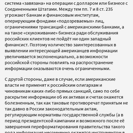
система «завязана» на операции с долларом или бизнесе с
Соединенными Штатами. Между тем пп. 7 и 8 ст. 235
угрожают банкам и финансовым институтам,
оперирующим фондами «подозреваемых» лиц,
ограничениями трансакций с американскими банками, а
на такое «скукоживание» бизнеса ради обслуживания
российских клиентов не пойдёт ни один западный
финансист. Поэтому количество заинтересованных в
выявлении интересующей американцев информации
увеличивается экспоненциально, а возможности
российской стороны повлиять на распространение
информации оказываются очень ограниченными.
С другой стороны, даже в случае, если американские
власти не применят к российским олигархам и
чиновникам каких-либо прямых санкций, само по себе
раскрытие информации об их активах и счетах окажется
болезненным, так как таковые противоречат принятым не
так давно в России законодательным актам,
регулирующим нормативы государственной службы (а в
период президентской кампании и возможного после её
завершения переформатирования правительства такого
рода информация несомненно окажется инструментом в