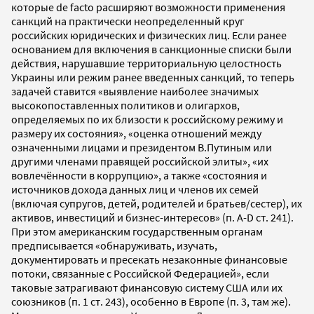
которые de facto расширяют возможности применения
санкций на практически неопределенный круг
российских юридических и физических лиц. Если ранее
основанием для включения в санкционные списки были
действия, нарушавшие территориальную целостность
Украины или режим ранее введенных санкций, то теперь
задачей ставится «выявление наиболее значимых
высокопоставленных политиков и олигархов,
определяемых по их близости к российскому режиму и
размеру их состояния», «оценка отношений между
означенными лицами и президентом В.Путиным или
другими членами правящей российской элиты», «их
вовлечённости в коррупцию», а также «состояния и
источников дохода данных лиц и членов их семей
(включая супругов, детей, родителей и братьев/сестер), их
активов, инвестиций и бизнес-интересов» (п. А-D ст. 241).
При этом американским государственным органам
предписывается «обнаруживать, изучать,
документировать и пресекать незаконные финансовые
потоки, связанные с Российской Федерацией», если
таковые затрагивают финансовую систему США или их
союзников (п. 1 ст. 243), особенно в Европе (п. 3, там же).