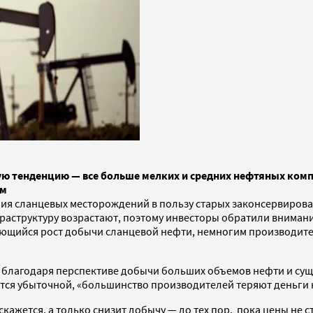
тенденцию — все больше мелких и средних нефтяных компа
ам
я сланцевых месторождений в пользу старых законсервирован
инфраструктуру возрастают, поэтому инвесторы обратили вним
лжающийся рост добычи сланцевой нефти, немногим производит
 благодаря перспективе добычи больших объемов нефти и сущ
тся убыточной, «большинство производителей теряют деньги 
скажется, а только снизит добычу — до тех пор, пока цены не