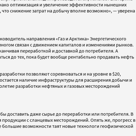
однако оптимизация и увеличение эффективности нынешних
, что снижение затрат на добычу вполне возможно», — уверена
руководитель направления «Газ и Арктика» Энергетического
 многом связан с движением капиталов и изменениями рынков.
канчивая переработкой и доставкой до потребителя. А
ться до тех, пока будет вообще рентабельно продавать нефть
разработки позволяют соревноваться и на уровне в $20,
 остается наличие инфраструктуры для расширения добычи и
столетие разработки нефтяных и газовых месторождений
обы доставить даже сырье до переработки или потребителя. В
 продукции с сланцевых месторождений. Опять же, прогресс в
Еще большие возможности таят новые технологи геофизической