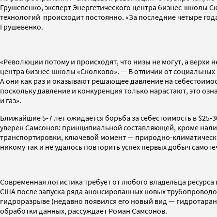
Грушевенко, эксперт Энергетического центра бизнес-школы 
технологий происходит постоянно. «За последние четыре года 
Грушевенко.
«Революции потому и происходят, что низы не могут, а верхи 
центра бизнес-школы «Сколково». — В отличии от социальных 
А они как раз и оказывают решающее давление на себестоимос
поскольку давление и конкуренция только нарастают, это озн
и газ».
Ближайшие 5-7 лет ожидается борьба за себестоимость в $25-3
уверен Самсонов: принципиальной составляющей, кроме налич
транспортировки, ключевой момент — природно-климатические
никому так и не удалось повторить успех первых добыч самот
Современная логистика требует от любого владельца ресурса 
США после запуска ряда анонсированных новых трубопроводов
гидроразрыве (недавно появился его новый вид — гидротаран)
обработки данных, рассуждает Роман Самсонов.