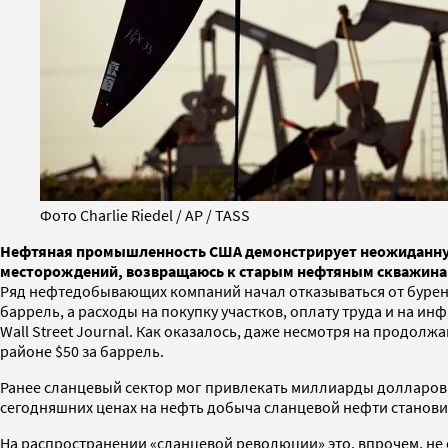
Фото Charlie Riedel / AP / TASS
Нефтяная промышленность США демонстрирует неожиданную 
месторождений, возвращаюсь к старым нефтяным скважин
Ряд нефтедобывающих компаний начал отказываться от бурени
баррель, а расходы на покупку участков, оплату труда и на 
Wall Street Journal. Как оказалось, даже несмотря на продо
районе $50 за баррель.
Ранее сланцевый сектор мог привлекать миллиарды долларов
сегодняшних ценах на нефть добыча сланцевой нефти станови
На распространении «сланцевой революции» это, впрочем, не 