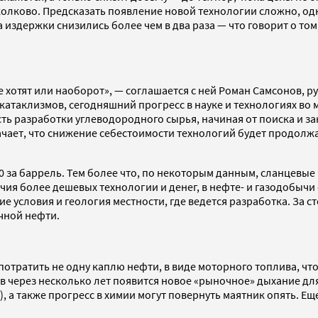
Сколково. Предсказать появление новой технологии сложно, 
издержки снизились более чем в два раза — что говорит о том
не хотят или наоборот», — соглашается с ней Роман Самсонов, 
катаклизмов, сегодняшний прогресс в науке и технологиях во
ть разработки углеводородного сырья, начиная от поиска и за
ачает, что снижение себестоимости технологий будет продолжа
0 за баррель. Тем более что, по некоторым данным, сланцевые 
ия более дешевых технологии и денег, в нефте- и газодобычи
 условия и геология местности, где ведется разработка. За 
ечной нефти.
потратить не одну каплю нефти, в виде моторного топлива, чт
 через несколько лет появится новое «рыночное» дыхание для
, а также прогресс в химии могут повернуть маятник опять. 