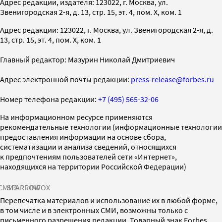
Адрес редакции, издателя: 123022, г. Москва, ул.
Звенигородская 2-я, д. 13, стр. 15, эт. 4, пом. X, ком. 1
Адрес редакции: 123022, г. Москва, ул. Звенигородская 2-я, д.
13, стр. 15, эт. 4, пом. X, ком. 1
Главный редактор: Мазурин Николай Дмитриевич
Адрес электронной почты редакции:
press-release@forbes.ru
Номер телефона редакции:
+7 (495) 565-32-06
На информационном ресурсе применяются
рекомендательные технологии (информационные технологии
предоставления информации на основе сбора,
систематизации и анализа сведений, относящихся
к предпочтениям пользователей сети «Интернет»,
находящихся на территории Российской Федерации)
СМИ2
SPARROW
INFOX
Перепечатка материалов и использование их в любой форме,
в том числе и в электронных СМИ, возможны только с
письменного разрешения редакции. Товарный знак Forbes