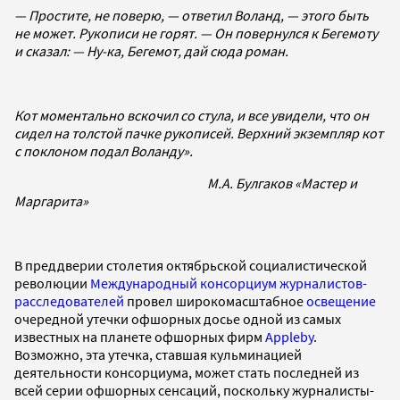
— Простите, не поверю, — ответил Воланд, — этого быть
не может. Рукописи не горят. — Он повернулся к Бегемоту
и сказал: — Ну-ка, Бегемот, дай сюда роман.
Кот моментально вскочил со стула, и все увидели, что он
сидел на толстой пачке рукописей. Верхний экземпляр кот
с поклоном подал Воланду».
М.А. Булгаков «Мастер и
Маргарита»
В преддверии столетия октябрьской социалистической
революции
Международный консорциум журналистов-
расследователей
провел широкомасштабное
освещение
очередной утечки офшорных досье одной из самых
известных на планете офшорных фирм
Appleby
.
Возможно, эта утечка, ставшая кульминацией
деятельности консорциума, может стать последней из
всей серии офшорных сенсаций, поскольку журналисты-