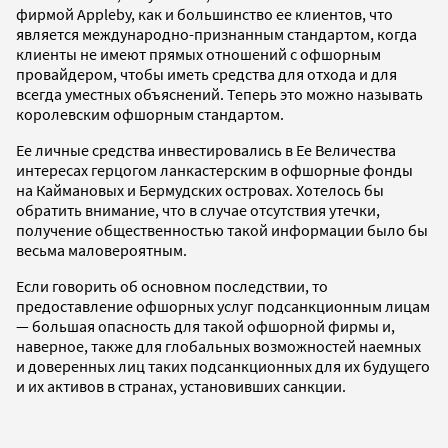
фирмой Appleby, как и большинство ее клиентов, что
является международно-признанным стандартом, когда
клиенты не имеют прямых отношений с офшорным
провайдером, чтобы иметь средства для отхода и для
всегда уместных объяснений. Теперь это можно называть
королевским офшорным стандартом.
Ее личные средства инвестировались в Ее Величества
интересах герцогом ланкастерским в офшорные фонды
на Каймановых и Бермудских островах. Хотелось бы
обратить внимание, что в случае отсутствия утечки,
получение общественностью такой информации было бы
весьма маловероятным.
Если говорить об основном последствии, то
предоставление офшорных услуг подсанкционным лицам
— большая опасность для такой офшорной фирмы и,
наверное, также для глобальных возможностей наемных
и доверенных лиц таких подсанкционных для их будущего
и их активов в странах, установивших санкции.