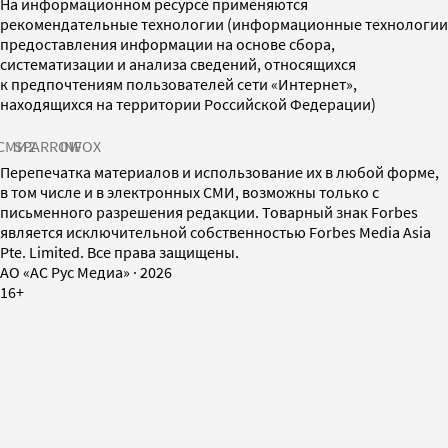
На информационном ресурсе применяются
рекомендательные технологии (информационные технологии
предоставления информации на основе сбора,
систематизации и анализа сведений, относящихся
к предпочтениям пользователей сети «Интернет»,
находящихся на территории Российской Федерации)
СМИ2
SPARROW
INFOX
Перепечатка материалов и использование их в любой форме,
в том числе и в электронных СМИ, возможны только с
письменного разрешения редакции. Товарный знак Forbes
является исключительной собственностью Forbes Media Asia
Pte. Limited. Все права защищены.
AO «АС Рус Медиа»
·
2026
16+