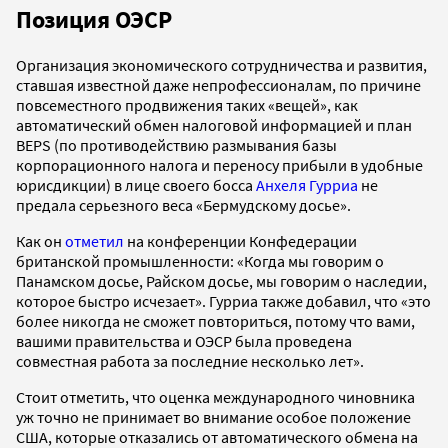
Позиция ОЭСР
Организация экономического сотрудничества и развития,
ставшая известной даже непрофессионалам, по причине
повсеместного продвижения таких «вещей», как
автоматический обмен налоговой информацией и план
BEPS (по противодействию размывания базы
корпорационного налога и переносу прибыли в удобные
юрисдикции) в лице своего босса
Анхеля Гурриа
не
предала серьезного веса «Бермудскому досье».
Как он
отметил
на конференции Конфедерации
британской промышленности: «Когда мы говорим о
Панамском досье, Райском досье, мы говорим о наследии,
которое быстро исчезает». Гурриа также добавил, что «это
более никогда не сможет повториться, потому что вами,
вашими правительства и ОЭСР была проведена
совместная работа за последние несколько лет».
Стоит отметить, что оценка международного чиновника
уж точно не принимает во внимание особое положение
США, которые отказались от автоматического обмена на