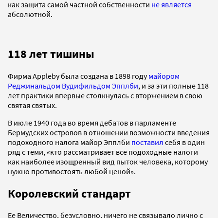
как защита самой частной собственности
не является
абсолютной.
118 лет тишины
Фирма Appleby была создана в 1898 году
майором
Реджинальдом Вудифильдом Эпплби
, и за эти полные 118
лет практики впервые столкнулась с вторжением в свою
святая святых.
В июле 1940 года во время дебатов в парламенте
Бермудских островов в отношении возможности введения
подоходного налога майор Эпплби
поставил
себя в один
ряд с теми, «кто рассматривает все подоходные налоги
как наиболее изощренный вид пыток человека, которому
нужно противостоять любой ценой».
Королевский стандарт
Ее Величество, безусловно, ничего не связывало лично с