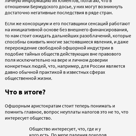
личную информацию их клиентов, полагаю, что в
отношении Бермудского досье, у них могут возникнуть
достаточно негативные последствия в ряде стран.
Если же консорциум и его поставщики сенсаций работают
на инициативной основе без внешнего финансирования,
то нам стоит ожидать дальнейших разоблачений, которые
способны оживить многие застоявшиеся явления, и даже
перерождение свободной офшорной индустрии в
подобие тайных обществ действующих вне правового
поля исключительно на вере и личном доверии
конкретных людей, что, например, для России является
давно обычной практикой в известных сферах
общественной жизни.
Что в итоге?
Офшорным аристократам стоит теперь понимать и
помнить главное, вопрос неуплаты налогов это не то, что
интересует общество.
Общество интересует, что, где и у
кого есть. По мере падения доходов