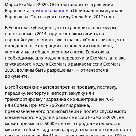
Марса ExoMars-2020. Об этом говорится в решении
Евросовета,
опубликованном
в Официальном журнале
Евросоюза. Оно вступит в силу 2 декабря 2017 года.
В Евросоюзе убеждены, что ограничительные меры,
наложенные в 2014 году, не должны влиять на
европейскую космическую отрасль. «Совет считает, что
определенные операции в отношении гидразина,
упомянутые в общем военном списке Евросоюза,
необходимые для модуля-перевозчика ExoMars, а также
спускаемого модуля ExoMars в рамках миссии ExoMars
2020, должны быть разрешены», — отмечается в
документе.
В этой связи снимается запрет на продажу, поставку,
передачу, экспорту и импорт, закупку или
транспортировку гидразина с концентрацией 70%
или более. При этом «объем гидразина,
предназначенного для испытаний и полета спускаемого
космического модуля в рамках миссии ExoMars-2020, не
может превышать 5000 кг на всю продолжительность
миссии, а объем гидразина, предназначенного для полета
несущего модуля ExoMars — не должен превышать 300 кг.