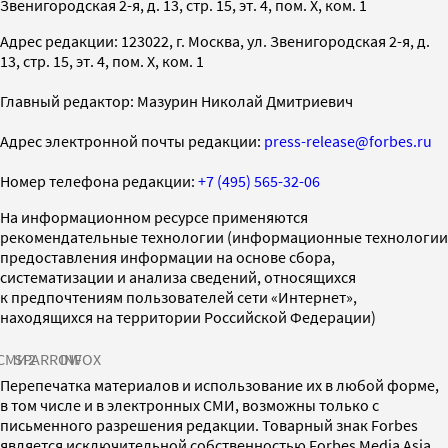
Звенигородская 2-я, д. 13, стр. 15, эт. 4, пом. X, ком. 1
Адрес редакции: 123022, г. Москва, ул. Звенигородская 2-я, д.
13, стр. 15, эт. 4, пом. X, ком. 1
Главный редактор: Мазурин Николай Дмитриевич
Адрес электронной почты редакции:
press-release@forbes.ru
Номер телефона редакции:
+7 (495) 565-32-06
На информационном ресурсе применяются
рекомендательные технологии (информационные технологии
предоставления информации на основе сбора,
систематизации и анализа сведений, относящихся
к предпочтениям пользователей сети «Интернет»,
находящихся на территории Российской Федерации)
СМИ2
SPARROW
INFOX
Перепечатка материалов и использование их в любой форме,
в том числе и в электронных СМИ, возможны только с
письменного разрешения редакции. Товарный знак Forbes
является исключительной собственностью Forbes Media Asia