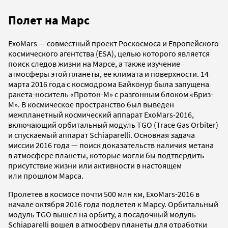
Полет на Марс
ExoMars — совместный проект Роскосмоса и Европейского
космического агентства (ESA), целью которого является
поиск следов жизни на Марсе, а также изучение
атмосферы этой планеты, ее климата и поверхности. 14
марта 2016 года с космодрома Байконур была запущена
ракета-носитель «Протон-М» с разгонным блоком «Бриз-
М». В космическое пространство был выведен
межпланетный космический аппарат ЕxoМars-2016,
включающий орбитальный модуль TGO (Trace Gas Orbiter)
и спускаемый аппарат Schiaparelli. Основная задача
миссии 2016 года — поиск доказательств наличия метана
в атмосфере планеты, которые могли бы подтвердить
присутствие жизни или активности в настоящем
или прошлом Марса.
Пролетев в космосе почти 500 млн км, ЕxoМars-2016 в
начале октября 2016 года подлетел к Марсу. Орбитальный
модуль TGO вышел на орбиту, а посадочный модуль
Schiaparelli вошел в атмосферу планеты для отработки