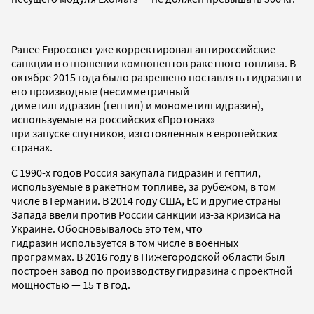
Ранее Евросовет уже корректировал антироссийские
санкции в отношении компонентов ракетного топлива. В
октябре 2015 года было разрешено поставлять гидразин и
его производные (несимметричный
диметилгидразин (гептил) и монометилгидразин),
используемые на российских «Протонах»
при запуске спутников, изготовленных в европейских
странах.
С 1990-х годов Россия закупала гидразин и гептил,
используемые в ракетном топливе, за рубежом, в том
числе в Германии. В 2014 году США, ЕС и другие страны
Запада ввели против России санкции из-за кризиса на
Украине. Обосновывалось это тем, что
гидразин используется в том числе в военных
программах. В 2016 году в Нижегородской области был
построен завод по производству гидразина с проектной
мощностью — 15 т в год.