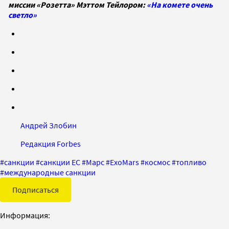
миссии «Розетта» Мэттом Тейлором:
«На комете очень
светло»
Андрей Злобин
Редакция Forbes
#
санкции
#
санкции ЕС
#
Марс
#
ExoMars
#
космос
#
топливо
#
международные санкции
Подписаться
Информация: