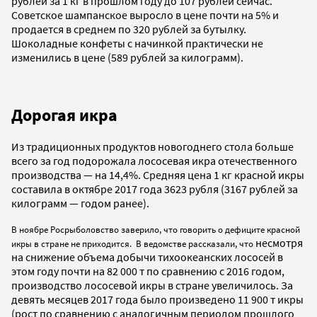
рублей за 1 кг в прошлом году до 107 рублей сейчас.
Советское шампанское выросло в цене почти на 5% и
продается в среднем по 320 рублей за бутылку.
Шоколадные конфеты с начинкой практически не
изменились в цене (589 рублей за килограмм).
Дорогая икра
Из традиционных продуктов новогоднего стола больше
всего за год подорожала лососевая икра отечественного
производства — на 14,4%. Средняя цена 1 кг красной икры
составила в октябре 2017 года 3623 рубля (3167 рублей за
килограмм — годом ранее).
В ноябре Росрыболовство заверило, что говорить о дефиците красной
несмотря
икры в стране не приходится. В ведомстве рассказали, что
на снижение объема добычи тихоокеанских лососей в
этом году почти на 82 000 т по сравнению с 2016 годом,
производство лососевой икры в стране увеличилось. За
девять месяцев 2017 года было произведено 11 900 т икры
(рост по сравнению с аналогичным периодом прошлого