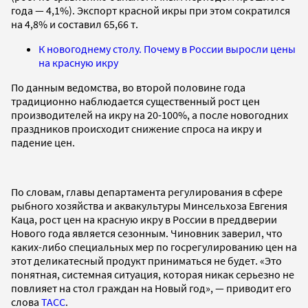
года — 4,1%). Экспорт красной икры при этом сократился
на 4,8% и составил 65,66 т.
К новогоднему столу. Почему в России выросли цены
на красную икру
По данным ведомства, во второй половине года
традиционно наблюдается существенный рост цен
производителей на икру на 20-100%, а после новогодних
праздников происходит снижение спроса на икру и
падение цен.
По словам, главы департамента регулирования в сфере
рыбного хозяйства и аквакультуры Минсельхоза Евгения
Каца, рост цен на красную икру в России в преддверии
Нового года является сезонным. Чиновник заверил, что
каких-либо специальных мер по госрегулированию цен на
этот деликатесный продукт приниматься не будет. «Это
понятная, системная ситуация, которая никак серьезно не
повлияет на стол граждан на Новый год», — приводит его
слова
ТАСС
.