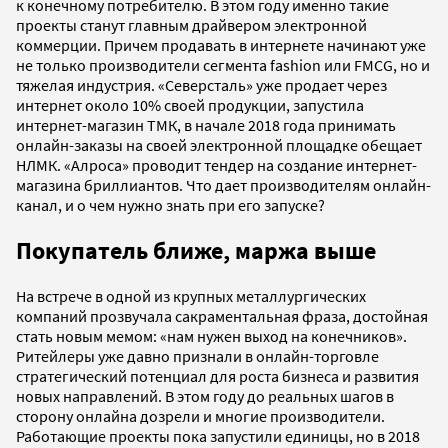
к конечному потребителю. В этом году именно такие
проекты станут главным драйвером электронной
коммерции. Причем продавать в интернете начинают уже
не только производители сегмента fashion или FMCG, но и
тяжелая индустрия. «Северсталь» уже продает через
интернет около 10% своей продукции, запустила
интернет-магазин ТМК, в начале 2018 года принимать
онлайн-заказы на своей электронной площадке обещает
НЛМК. «Алроса» проводит тендер на создание интернет-
магазина бриллиантов. Что дает производителям онлайн-
канал, и о чем нужно знать при его запуске?
Покупатель ближе, маржа выше
На встрече в одной из крупных металлургических
компаний прозвучала сакраментальная фраза, достойная
стать новым мемом: «нам нужен выход на конечников».
Ритейлеры уже давно признали в онлайн-торговле
стратегический потенциал для роста бизнеса и развития
новых направлений. В этом году до реальных шагов в
сторону онлайна дозрели и многие производители.
Работающие проекты пока запустили единицы, но в 2018