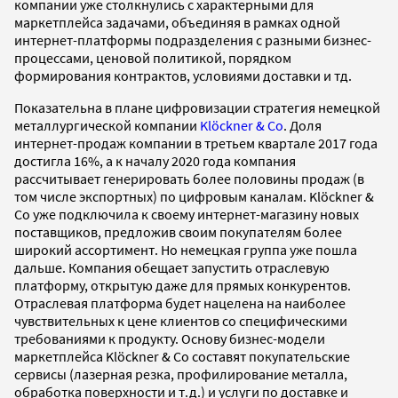
компании уже столкнулись с характерными для
маркетплейса задачами, объединяя в рамках одной
интернет-платформы подразделения с разными бизнес-
процессами, ценовой политикой, порядком
формирования контрактов, условиями доставки и тд.
Показательна в плане цифровизации стратегия немецкой
металлургической компании
Klöckner & Co
. Доля
интернет-продаж компании в третьем квартале 2017 года
достигла 16%, а к началу 2020 года компания
рассчитывает генерировать более половины продаж (в
том числе экспортных) по цифровым каналам. Klöckner &
Co уже подключила к своему интернет-магазину новых
поставщиков, предложив своим покупателям более
широкий ассортимент. Но немецкая группа уже пошла
дальше. Компания обещает запустить отраслевую
платформу, открытую даже для прямых конкурентов.
Отраслевая платформа будет нацелена на наиболее
чувствительных к цене клиентов со специфическими
требованиями к продукту. Основу бизнес-модели
маркетплейса Klöckner & Co составят покупательские
сервисы (лазерная резка, профилирование металла,
обработка поверхности и т.д.) и услуги по доставке и