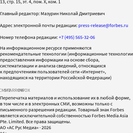
13, стр. 15, эт. 4, пом. X, ком. 1
Главный редактор: Мазурин Николай Дмитриевич
Адрес электронной почты редакции:
press-release@forbes.ru
Номер телефона редакции:
+7 (495) 565-32-06
На информационном ресурсе применяются
рекомендательные технологии (информационные технологии
предоставления информации на основе сбора,
систематизации и анализа сведений, относящихся
к предпочтениям пользователей сети «Интернет»,
находящихся на территории Российской Федерации)
СМИ2
SPARROW
INFOX
Перепечатка материалов и использование их в любой форме,
в том числе и в электронных СМИ, возможны только с
письменного разрешения редакции. Товарный знак Forbes
является исключительной собственностью Forbes Media Asia
Pte. Limited. Все права защищены.
AO «АС Рус Медиа»
·
2026