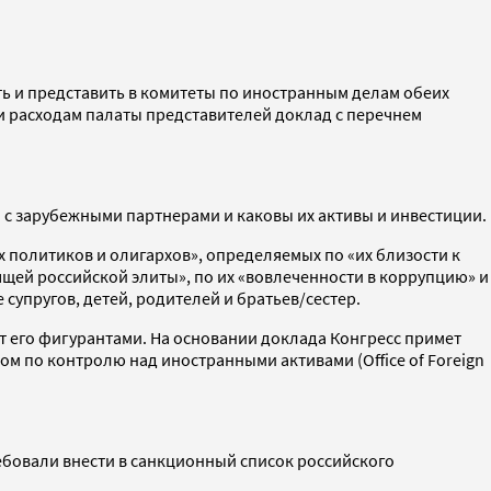
ть и представить в комитеты по иностранным делам обеих
 и расходам палаты представителей доклад с перечнем
ы с зарубежными партнерами и каковы их активы и инвестиции.
 политиков и олигархов», определяемых по «их близости к
ящей российской элиты», по их «вовлеченности в коррупцию» и
е супругов, детей, родителей и братьев/сестер.
т его фигурантами. На основании доклада Конгресс примет
м по контролю над иностранными активами (Office of Foreign
ебовали внести в санкционный список российского