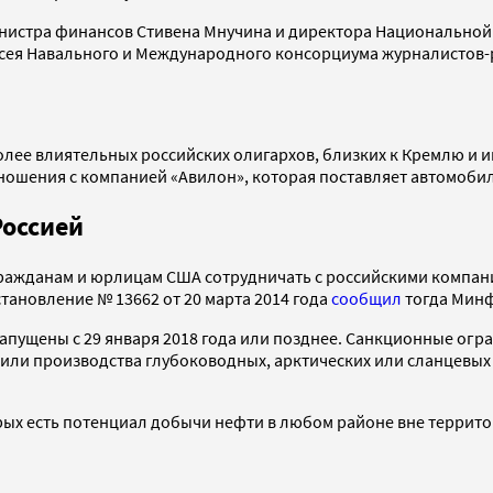
министра финансов Стивена Мнучина и директора Национальной
ея Навального и Международного консорциума журналистов-рас
более влиятельных российских олигархов, близких к Кремлю и 
ношения с компанией «Авилон», которая поставляет автомобил
Россией
 гражданам и юрлицам США сотрудничать с российскими компан
тановление № 13662 от 20 марта 2014 года
сообщил
тогда Мин
апущены с 29 января 2018 года или позднее. Санкционные огра
и или производства глубоководных, арктических или сланцевы
орых есть потенциал добычи нефти в любом районе вне террито