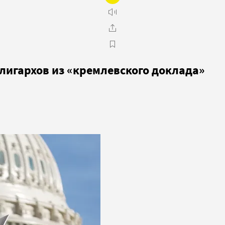
лигархов из «кремлевского доклада»