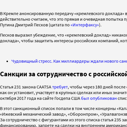
В Кремле анонсированную передачу «кремлевского доклада» в
действительно считаем, что это прямая и очевидная попытка п
Путина Дмитрий Песков (цитата по
«Интерфаксу»
).
Песков выразил убеждение, что «кремлевский доклад» никако
доклада», чтобы защитить интересы российских компаний, кото
Чудовищный стресс. Как миллиардеры ждали нового сан
Санкции за сотрудничество с российско
Статья 231 закона СAATSA
требует
, чтобы через 180 дней после
как он установит, участвует в крупных сделках или иных зна
октября 2017 года на сайте Госдепа США
был опубликован
спис
В этот санкционный список попали в том числе концерны «Кала
«Ижевский механический завод», «Оборонпром», «Уралвагонзвав
За сотрудничество с фигурантами из этого списка статья 235 з
финансированию, запрете на сделки на внутреннем американс