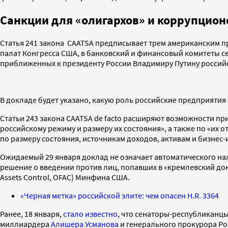
Санкции для «олигархов» и коррупцион
Статья 241 закона СAATSA предписывает трем американским пр
палат Конгресса США, в банковский и финансовый комитеты се
приближенных к президенту России Владимиру Путину российс
В докладе будет указано, какую роль российские предприятия 
Статьи 243 закона СAATSA de facto расширяют возможности п
российскому режиму и размеру их состояния», а также по «их
по размеру состояния, источникам доходов, активам и бизнес-ин
Ожидаемый 29 января доклад не означает автоматического на
решение о введении против лиц, попавших в «кремлевский док
Assets Control, OFAC) Минфина США.
«Черная метка» российской элите: чем опасен H.R. 3364
Ранее, 18 января,
стало известно
, что сенаторы-республиканцы
миллиардера
Алишера Усманова
и генерального прокурора Ро