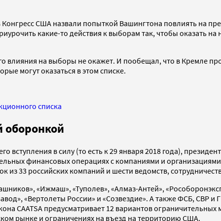
 Конгресс США назвали попыткой Вашингтона повлиять на през
риурочить какие-то действия к выборам так, чтобы оказать на 
го влияния на выборы не окажет. И пообещал, что в Кремле п
рые могут оказаться в этом списке.
кционного списка
й оборонкой
 его вступления в силу (то есть к 29 января 2018 года), презид
чительных финансовых операциях с компаниями и организациям
ок из 33 российских компаний и шести ведомств, сотрудничеств
шников», «Ижмаш», «Туполев», «Алмаз-Антей», «Рособоронэкспо
од», «Вертолеты России» и «Созвездие». А также ФСБ, СВР и Г
акона СAATSA предусматривает 12 вариантов ограничительных ме
ком рынке и ограничениях на въезд на территорию США.