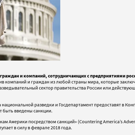
граждан и компаний, сотрудничающих с предприятиями росси
отив компаний и граждан из любой страны мира, которые закл
зведывательный сектор правительства России или действующи
 национальной разведки и Госдепартамент предоставят в Конг
т быть введены санкции.
м Америки посредством санкций» (Сountering America’s Adversa
упает в силу в феврале 2018 года.