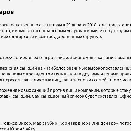
еров
авительственным агентствам к 29 января 2018 года подготови
ната, в комитет по финансовым услугам и комитет по доходам
ких олигархов и квазигосударственных структур.
с госучастием играют в российской экономике, как они связан
рименения санкций на «наиболее значимых высокопоставленных
 отношениям с президентом Путиным или другими членами прав
тересам как самих этих лиц, так и членов их семей, в том числ
ложения новых санкций против лиц и компаний, которые стану
лад», санкций. Сам санкционный список будет составлен Офисо
 Роджер Викер, Марк Рубио, Кори Гарднер и Линдси Грэм потр
ссии Юрия Чайку.