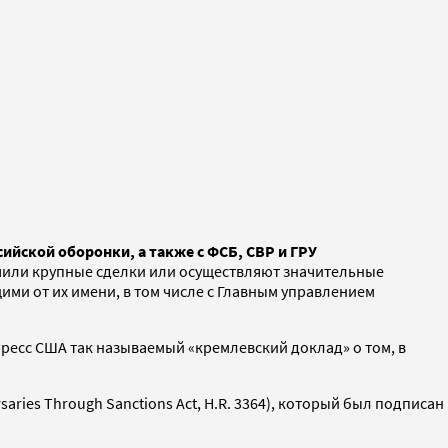
йской оборонки, а также с ФСБ, СВР и ГРУ
ючили крупные сделки или осуществляют значительные
ми от их имени, в том числе с Главным управлением
ресс США так называемый «кремлевский доклад» о том, в
ries Through Sanctions Act, H.R. 3364), который был подписан