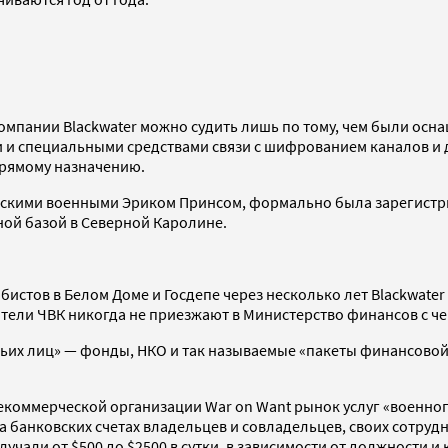
омпании Blackwater можно судить лишь по тому, чем были ос
 и специальными средствами связи с шифрованием каналов и 
прямому назначению.
анскими военными Эриком Принсом, формально была зарегистри
ой базой в Северной Каролине.
бистов в Белом Доме и Госдепе через несколько лет Blackwate
ели ЧВК никогда не приезжают в Министерство финансов с чек
етьих лиц» — фонды, НКО и так называемые «пакеты финансово
коммерческой организации War on Want рынок услуг «военного
 на банковских счетах владельцев и совладельцев, своих сотру
лучали от $500 до $2500 в сутки, в зависимости от должности 