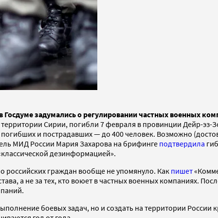
 в Госдуме задумались о регулировании частных военных ком
 территории Сирии, погибли 7 февраля в провинции Дейр-эз-Зо
 погибших и пострадавших — до 400 человек. Возможно (досто
ель МИД России Мария Захарова на брифинге
подтвердила
гиб
«классической дезинформацией».
но российских граждан вообще не упомянуло. Как
пишет
«Комме
тава, а не за тех, кто воюет в частных военных компаниях. Пос
мпаний.
выполнение боевых задач, но и создать на территории России
иваются год от года.