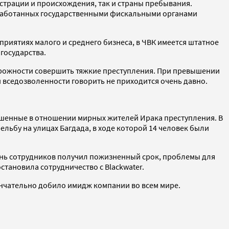
истрации и происхождения, так и страны пребывания.
зработанных государственными фискальными органами
приятиях малого и среднего бизнеса, в ЧВК имеется штатное
государства.
торожности совершить тяжкие преступления. При превышении
 вседозволенности говорить не приходится очень давно.
ершенные в отношении мирных жителей Ирака преступления. В
льбу на улицах Багдада, в ходе которой 14 человек были
гонь сотрудников получил пожизненный срок, проблемы для
тановила сотрудничество с Blackwater.
кончательно добило имидж компании во всем мире.