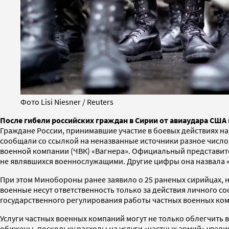
Фото Lisi Niesner / Reuters
После гибели российских граждан в Сирии от авиаудара США
Граждане России, принимавшие участие в боевых действиях на
сообщали со ссылкой на неназванные источники разное число
военной компании (ЧВК) «Вагнера». Официальный представит
не являвшихся военнослужащими. Другие цифры она назвала 
При этом Минобороны ранее заявило о 25 раненых сирийцах, 
военные несут ответственность только за действия личного сос
государственного регулирования работы частных военных ко
Услуги частных военных компаний могут не только облегчить 
обижены, поскольку расходы на услуги «частных армий» увелич