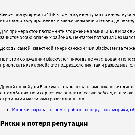
Секрет популярности ЧВК в том, что, не уступая по качеств
или окологосударственным заказчикам значительно дешевле, 
Для примера стоит вспомнить вторжение армии США в Ирак в 
зачистке особо опасных районов, Пентагон потратил без малог
Доходы самой известной американской ЧВК Blackwater за те же
При этом сотрудники Blackwater никогда не участвовали непо
привлекать как армейские подразделения, так и разведывате
Другой нишей для Blackwater стала охрана американских дипл
автомобилях, но и серьезную аналитическую работу, включающ
огромными массивами разведданными.
Морская охрана: на чем зарабатывали русские моряки, 
Риски и потеря репутации