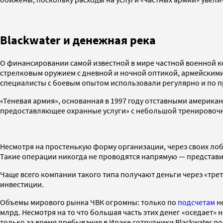
Blackwater и денежная река
О финансировании самой известной в мире частной военной к
стрелковым оружием с дневной и ночной оптикой, армейскими
специалисты с боевым опытом использовали регулярно и по 
«Теневая армия», основанная в 1997 году отставными америк
предоставляющее охранные услуги» с небольшой тренировочн
Несмотря на простенькую форму организации, через своих лоб
Такие операции никогда не проводятся напрямую — представит
Чаще всего компании такого типа получают деньги через «тр
инвестиции.
Объемы мирового рынка ЧВК огромны: только по
подсчетам
не
млрд. Несмотря на то что большая часть этих денег «оседает»
только за время пребывания в Ираке сотрудники Blackwater по