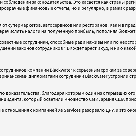
и соблюдении законодательства. Это касается как страны рег
прозрачные финансовые отчеты, но и регулярно, в рамках ра
от супермаркетов, автосервисов или ресторанов. Как и в пред
 перечислять налоги на полученную прибыль, пополняя бюджет 
росовестные сотрудники, способные ради наживы или по неос
нии законов сотрудников ЧВК ждет арест и суд, и ни о какой
 сотрудников компании Blackwater к серьезным срокам за сов
риканскими дипломатами сотрудники Blackwater устроили стре
рало доказательства, благодаря которым один из открывших о
инцидента, который осветили множество СМИ, армия США приос
ые отношения с компанией Xe Services разорвало ЦРУ, и это о