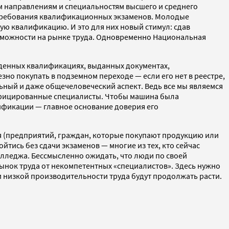
 направлениям и специальностям высшего и среднего
требования квалификационных экзаменов. Молодые
ую квалификацию. И это для них новый стимул: сдав
озможности на рынке труда. Одновременно Национальная
денных квалификациях, выданных документах,
о покупать в подземном переходе — если его нет в реестре,
льный и даже общечеловеческий аспект. Ведь все мы являемся
лифицированные специалисты. Чтобы машина была
лификации — главное основание доверия его
 (предприятий, граждан, которые покупают продукцию или
йтись без сдачи экзаменов — многие из тех, кто сейчас
олледжа. Бессмысленно ожидать, что люди по своей
нок труда от некомпетентных «специалистов». Здесь нужно
и низкой производительности труда будут продолжать расти.