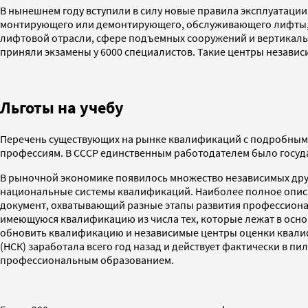
В нынешнем году вступили в силу новые правила эксплуатации
монтирующего или демонтирующего, обслуживающего лифты, 
лифтовой отрасли, сфере подъемных сооружений и вертикально
приняли экзамены у 6000 специалистов. Такие центры незави
Льготы на учебу
Перечень существующих на рынке квалификаций с подробными
профессиям. В СССР единственным работодателем было государ
В рыночной экономике появилось множество независимых друг 
национальные системы квалификаций. Наиболее полное описа
документ, охватывающий разные этапы развития профессионал
имеющуюся квалификацию из числа тех, которые лежат в осн
обновить квалификацию и независимые центры оценки квалиф
(НСК) заработала всего год назад и действует фактически в п
профессиональным образованием.