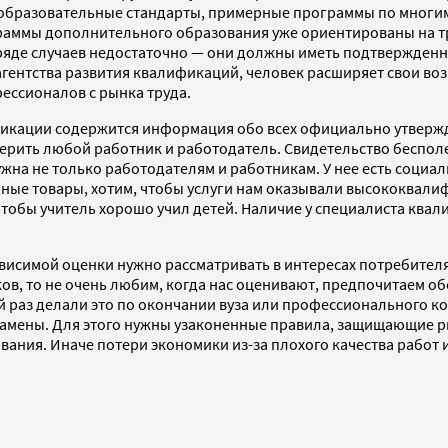
образовательные стандарты, примерные программы по многим
граммы дополнительного образования уже ориентированы на 
 ряде случаев недостаточно — они должны иметь подтвержденн
агентства развития квалификаций, человек расширяет свои в
ессионалов с рынка труда.
фикации содержится информация обо всех официально утверж
ть любой работник и работодатель. Свидетельство бесполезн
ужна не только работодателям и работникам. У нее есть социа
венные товары, хотим, чтобы услуги нам оказывали высококва
чтобы учитель хорошо учил детей. Наличие у специалиста ква
исимой оценки нужно рассматривать в интересах потребителя
ков, то не очень любим, когда нас оценивают, предпочитаем обо
ий раз делали это по окончании вуза или профессионального к
амены. Для этого нужны узаконенные правила, защищающие ры
ания. Иначе потери экономики из-за плохого качества работ 