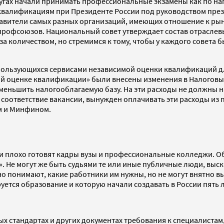
угах начали принимать профессиональные экзамены как по на
квалификациям при Президенте России под руководством пре
авители самых разных организаций, имеющих отношение к рынк
профсоюзов. Национальный совет утверждает состав отрасле
 за количеством, но стремимся к тому, чтобы у каждого совет
, пользующихся сервисами независимой оценки квалификаций
й оценке квалификации» были внесены изменения в Налоговый
меньшить налогооблагаемую базу. На эти расходы не должны н
 соответствие вакансии, вынужден оплачивать эти расходы из
м и Минфином.
ли плохо готовят кадры вузы и профессиональные колледжи. О
о?». Не могут же быть судьями те или иные публичные люди, в
о понимают, какие работники им нужны, но не могут внятно в
ется образование и которую начали создавать в России пять л
 стандартах и других документах требования к специалистам, 