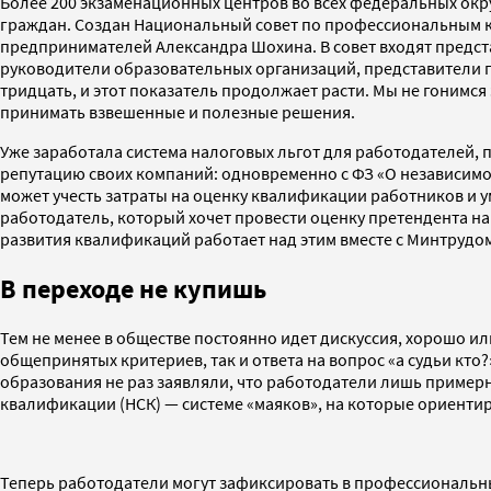
Более 200 экзаменационных центров во всех федеральных окр
граждан. Создан Национальный совет по профессиональным 
предпринимателей Александра Шохина. В совет входят предст
руководители образовательных организаций, представители 
тридцать, и этот показатель продолжает расти. Мы не гонимся
принимать взвешенные и полезные решения.
Уже заработала система налоговых льгот для работодателей
репутацию своих компаний: одновременно с ФЗ «О независимо
может учесть затраты на оценку квалификации работников и у
работодатель, который хочет провести оценку претендента на
развития квалификаций работает над этим вместе с Минтрудо
В переходе не купишь
Тем не менее в обществе постоянно идет дискуссия, хорошо и
общепринятых критериев, так и ответа на вопрос «а судьи кт
образования не раз заявляли, что работодатели лишь примерн
квалификации (НСК) — системе «маяков», на которые ориентиру
Теперь работодатели могут зафиксировать в профессиональных