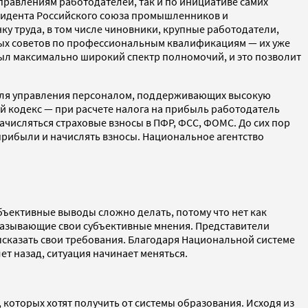
правлениям работодателей, так и по инициативе самих
зидента Российского союза промышленников и
у труда, в том числе чиновники, крупные работодатели,
вых советов по профессиональным квалификациям — их уже
а был максимально широкий спектр полномочий, и это позволит
 для управления персоналом, поддерживающих высокую
 кодекс — при расчете налога на прибыль работодатель
ачисляться страховые взносы в ПФР, ФСС, ФОМС. До сих пор
 прибыли и начислять взносы. Национальное агентство
бъективные выводы сложно делать, потому что нет как
ысказывающие свои субъективные мнения. Представители
ысказать свои требования. Благодаря Национальной системе
ет назад, ситуация начинает меняться.
которых хотят получить от системы образования. Исходя из