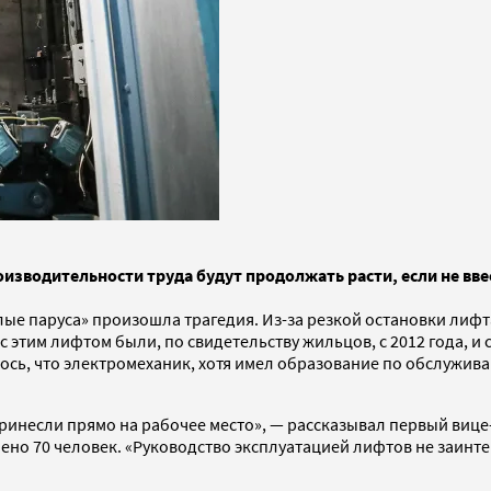
роизводительности труда будут продолжать расти, если не в
ые паруса» произошла трагедия. Из-за резкой остановки лифта
 этим лифтом были, по свидетельству жильцов, с 2012 года, и 
сь, что электромеханик, хотя имел образование по обслужив
ринесли прямо на рабочее место», — рассказывал первый виц
ечено 70 человек. «Руководство эксплуатацией лифтов не заин