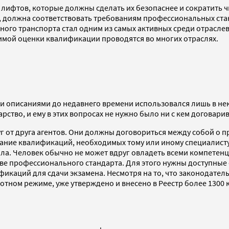
 лифтов, которые должны сделать их безопаснее и сократить 
должна соответствовать требованиям профессиональных ста
го транспорта стал одним из самых активных среди отраслевы
симой оценки квалификации проводятся во многих отраслях.
 описаниями до недавнего времени использовался лишь в не
ство, и ему в этих вопросах не нужно было ни с кем договар
от друга агентов. Они должны договориться между собой о пр
ние квалификаций, необходимых тому или иному специалисту,
а. Человек обычно не может вдруг овладеть всеми компетенц
ове профессионального стандарта. Для этого нужны доступны
икаций для сдачи экзамена. Несмотря на то, что законодате
илотном режиме, уже утверждено и внесено в Реестр более 130