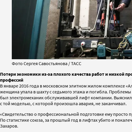
Фото Сергея Савостьянова / ТАСС
Потери экономики из-за плохого качества работ и низкой п
профессий
В январе 2016 года в московском элитном жилом комплексе «Ал
женщина упала в шахту с седьмого этажа и погибла. Проблемы с
был электромеханик обслуживавшей лифт компании. Выяснило
с той моделью, с которой произошла авария, не заканчивал.
«Свидетельство о профессиональной подготовке ему просто п
По статистике союза, за прошлый год в лифтах убито и покал
Захаров.