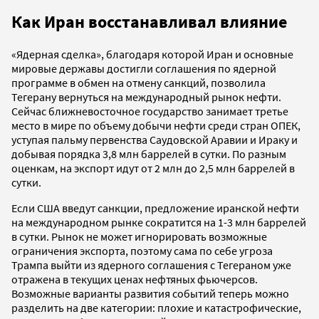
Как Иран восстанавливал влияние
«Ядерная сделка», благодаря которой Иран и основные
мировые державы достигли соглашения по ядерной
программе в обмен на отмену санкций, позволила
Тегерану вернуться на международный рынок нефти.
Сейчас ближневосточное государство занимает третье
место в мире по объему добычи нефти среди стран ОПЕК,
уступая пальму первенства Саудовской Аравии и Ираку и
добывая порядка 3,8 млн баррелей в сутки. По разным
оценкам, на экспорт идут от 2 млн до 2,5 млн баррелей в
сутки.
Если США введут санкции, предложение иранской нефти
на международном рынке сократится на 1-3 млн баррелей
в сутки. Рынок не может игнорировать возможные
ограничения экспорта, поэтому сама по себе угроза
Трампа выйти из ядерного соглашения с Тегераном уже
отражена в текущих ценах нефтяных фьючерсов.
Возможные варианты развития событий теперь можно
разделить на две категории: плохие и катастрофические,