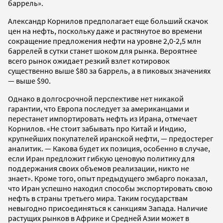
баррель».
Александр Корнилов предполагает еще больший скачок
цен на нефть, поскольку даже и растянутое во времени
сокращение предложения нефти на уровне 2,0-2,5 млн
баррелей в сутки станет шоком для рынка. Вероятнее
всего рынок ожидает резкий взлет котировок
существенно выше $80 за баррель, а в пиковых значениях
— выше $90.
Однако в долгосрочной перспективе нет никакой
гарантии, что Европа последует за американцами и
перестанет импортировать нефть из Ирана, отмечает
Корнилов. «Не стоит забывать про Китай и Индию,
крупнейших покупателей иранской нефти, — предостерег
аналитик. — Какова будет их позиция, особенно в случае,
если Иран предложит гибкую ценовую политику для
поддержания своих объемов реализации, никто не
знает». Кроме того, опыт предыдущего эмбарго показал,
что Иран успешно находил способы экспортировать свою
нефть в страны третьего мира. Таким государствам
невыгодно присоединяться к санкциям Запада. Наличие
растущих рынков в Африке и Средней Азии может в