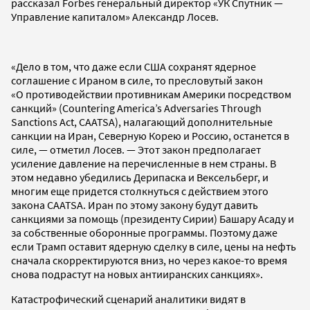
рассказал Forbes генеральный директор «УК Спутник —
Управление капиталом» Александр Лосев.
«Дело в том, что даже если США сохранят ядерное
соглашение с Ираном в силе, то пресловутый закон
«О противодействии противникам Америки посредством
санкций» (Countering America’s Adversaries Through
Sanctions Act, CAATSA), налагающий дополнительные
санкции на Иран, Северную Корею и Россию, останется в
силе, — отметил Лосев. — Этот закон предполагает
усиление давление на перечисленные в нем страны. В
этом недавно убедились Дерипаска и Вексельберг, и
многим еще придется столкнуться с действием этого
закона CAATSA. Иран по этому закону будут давить
санкциями за помощь (президенту Сирии) Башару Асаду и
за собственные оборонные программы. Поэтому даже
если Трамп оставит ядерную сделку в силе, цены на нефть
сначала скорректируются вниз, но через какое-то время
снова подрастут на новых антииранских санкциях».
Катастрофический сценарий аналитики видят в