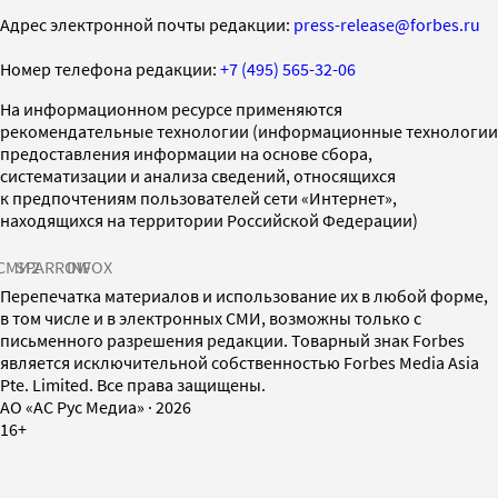
Адрес электронной почты редакции:
press-release@forbes.ru
Номер телефона редакции:
+7 (495) 565-32-06
На информационном ресурсе применяются
рекомендательные технологии (информационные технологии
предоставления информации на основе сбора,
систематизации и анализа сведений, относящихся
к предпочтениям пользователей сети «Интернет»,
находящихся на территории Российской Федерации)
СМИ2
SPARROW
INFOX
Перепечатка материалов и использование их в любой форме,
в том числе и в электронных СМИ, возможны только с
письменного разрешения редакции. Товарный знак Forbes
является исключительной собственностью Forbes Media Asia
Pte. Limited. Все права защищены.
AO «АС Рус Медиа»
·
2026
16+