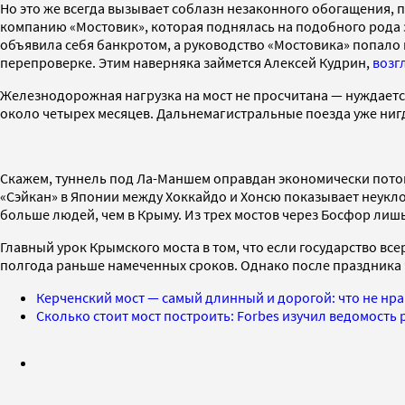
Но это же всегда вызывает соблазн незаконного обогащения, 
компанию «Мостовик», которая поднялась на подобного рода з
объявила себя банкротом, а руководство «Мостовика» попало 
перепроверке. Этим наверняка займется Алексей Кудрин,
возг
Железнодорожная нагрузка на мост не просчитана — нуждается
около четырех месяцев. Дальнемагистральные поезда уже нигд
Скажем, туннель под Ла-Маншем оправдан экономически потом
«Сэйкан» в Японии между Хоккайдо и Хонсю показывает неукло
больше людей, чем в Крыму. Из трех мостов через Босфор л
Главный урок Крымского моста в том, что если государство вс
полгода раньше намеченных сроков. Однако после праздника 
Керченский мост — самый длинный и дорогой: что не нра
Сколько стоит мост построить: Forbes изучил ведомость 