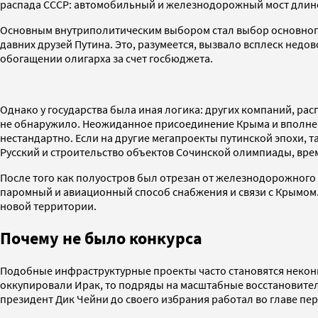
распада СССР: автомобильный и железнодорожный мост длиной
Основным внутриполитическим выбором стал выбор основног
давних друзей Путина. Это, разумеется, вызвало всплеск не
обогащении олигарха за счет госбюджета.
Однако у государства была иная логика: других компаний, р
не обнаружило. Неожиданное присоединение Крыма и вполне о
нестандартно. Если на другие мегапроекты путинской эпохи, т
Русский и строительство объектов Сочинской олимпиады, врем
После того как полуостров был отрезан от железнодорожного 
паромный и авиационный способ снабжения и связи с Крымом.
новой территории.
Почему не было конкурса
Подобные инфраструктурные проекты часто становятся неконк
оккупировали Ирак, то подряды на масштабные восстановитель
президент Дик Чейни до своего избрания работал во главе пер