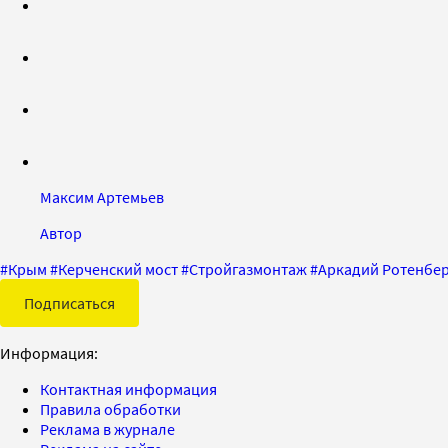
Максим Артемьев
Автор
#
Крым
#
Керченский мост
#
Стройгазмонтаж
#
Аркадий Ротенбе
Подписаться
Информация:
Контактная информация
Правила обработки
Реклама в журнале