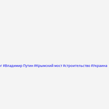
рг
#
Владимир Путин
#
Крымский мост
#
строительство
#
Украина