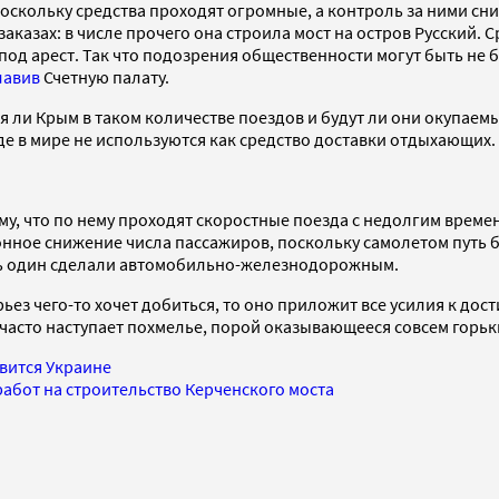
поскольку средства проходят огромные, а контроль за ними с
аказах: в числе прочего она строила мост на остров Русский.
под арест. Так что подозрения общественности могут быть не
лавив
Счетную палату.
 ли Крым в таком количестве поездов и будут ли они окупаемы
е в мире не используются как средство доставки отдыхающих.
у, что по нему проходят скоростные поезда с недолгим време
нное снижение числа пассажиров, поскольку самолетом путь б
ишь один сделали автомобильно-железнодорожным.
ерьез чего-то хочет добиться, то оно приложит все усилия к 
часто наступает похмелье, порой оказывающееся совсем горьк
вится Украине
работ на строительство Керченского моста