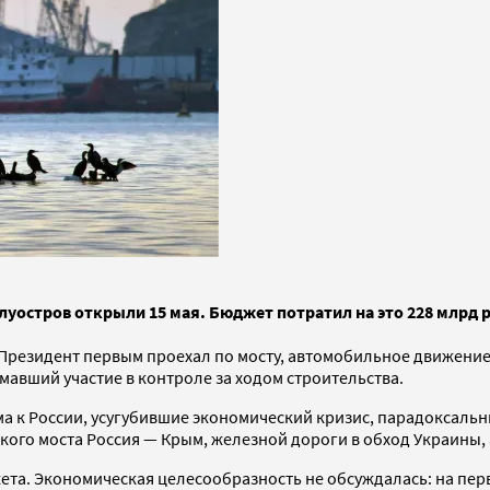
луостров открыли 15 мая. Бюджет потратил на это 228 млрд
Президент первым проехал по мосту, автомобильное движение 
мавший участие в контроле за ходом строительства.
а к России, усугубившие экономический кризис, парадоксаль
кого моста Россия — Крым, железной дороги в обход Украины, 
ета. Экономическая целесообразность не обсуждалась: на пе