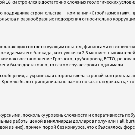
 18 км строился в достаточно сложных геологических условия
о подрядчика строительства — компании «Стройгазмонтаж»,
довольства и разнообразные подозрения относительно коррупц
асполагающих соответствующим опытом, финансами и техничес
жидаемая его блокада, коснувшаяся 2,3 млн местных жителей,
акие как восстановление Грозного, трубопровод ВСТО, реновац
ени было достаточно, то в этом случае сроки поджимали.
сообщения, а украинская сторона ввела строгий контроль за 
 Кремлю было принципиально важно показать и доказать, что 
урсными, поскольку уровень сложности и оперативность побу
ные работы ценой в миллиарды долларов получили Halliburton
вой из них), причем порой без конкурса, что объяснялось фор