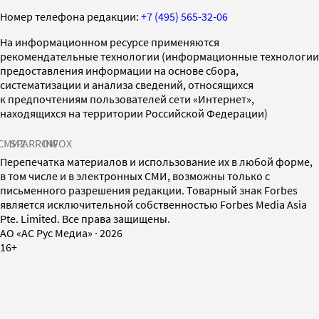
Номер телефона редакции:
+7 (495) 565-32-06
На информационном ресурсе применяются
рекомендательные технологии (информационные технологии
предоставления информации на основе сбора,
систематизации и анализа сведений, относящихся
к предпочтениям пользователей сети «Интернет»,
находящихся на территории Российской Федерации)
СМИ2
SPARROW
INFOX
Перепечатка материалов и использование их в любой форме,
в том числе и в электронных СМИ, возможны только с
письменного разрешения редакции. Товарный знак Forbes
является исключительной собственностью Forbes Media Asia
Pte. Limited. Все права защищены.
AO «АС Рус Медиа»
·
2026
16+