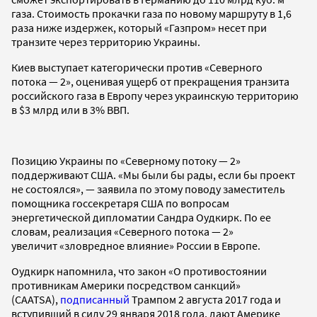
газа. Стоимость прокачки газа по новому маршруту в 1,6
раза ниже издержек, который «Газпром» несет при
транзите через территорию Украины.
Киев выступает категорически против «Северного
потока — 2», оценивая ущерб от прекращения транзита
российского газа в Европу через украинскую территорию
в $3 млрд или в 3% ВВП.
Позицию Украины по «Северному потоку — 2»
поддерживают США. «Мы были бы рады, если бы проект
не состоялся», — заявила по этому поводу заместитель
помощника госсекретаря США по вопросам
энергетической дипломатии Сандра Оудкирк. По ее
словам, реализация «Северного потока — 2»
увеличит «зловредное влияние» России в Европе.
Оудкирк напомнила, что закон «О противостоянии
противникам Америки посредством санкций»
(CAATSA),
подписанный
Трампом 2 августа 2017 года и
вступивший в силу 29 января 2018 года, дают Америке