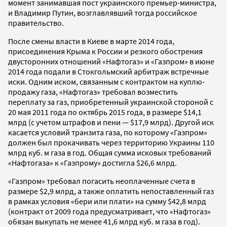
момент занимавшая пост украинского премьер-министра,
и Владимир Путин, возглавлявший тогда российское
правительство.
После смены власти в Киеве в марте 2014 года,
присоединения Крыма к России и резкого обострения
двусторонних отношений «Нафтогаз» и «Газпром» в июне
2014 года подали в Стокгольмский арбитраж встречные
иски. Одним иском, связанным с контрактом на куплю-
продажу газа, «Нафтогаз» требовал возместить
переплату за газ, приобретенный украинской стороной с
20 мая 2011 года по октябрь 2015 года, в размере $14,1
млрд (с учетом штрафов и пени — $17,9 млрд). Другой иск
касается условий транзита газа, по которому «Газпром»
должен был прокачивать через территорию Украины 110
млрд куб. м газа в год. Общая сумма исковых требований
«Нафтогаза» к «Газпрому» достигла $26,6 млрд.
«Газпром» требовал погасить неоплаченные счета в
размере $2,9 млрд, а также оплатить непоставленный газ
в рамках условия «бери или плати» на сумму $42,8 млрд
(контракт от 2009 года предусматривает, что «Нафтогаз»
обязан выкупать не менее 41,6 млрд куб. м газа в год).