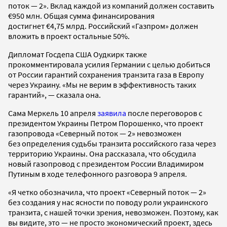
поток — 2». Вклад каждой из компаний должен составить
€950 млн. Общая сумма финансирования
достигнет €4,75 млрд. Российский «Газпром» должен
вложить в проект остальные 50%.
Дипломат Госдепа США Оудкирк также
прокомментировала усилия Германии с целью добиться
от России гарантий сохранения транзита газа в Европу
через Украину. «Мы не верим в эффективность таких
гарантий», — сказала она.
Сама Меркель 10 апреля
заявила
после переговоров с
президентом Украины Петром Порошенко, что проект
газопровода «Северный поток — 2» невозможен
без определения судьбы транзита российского газа через
территорию Украины. Она рассказала, что обсудила
новый газопровод с президентом России Владимиром
Путиным в ходе телефонного разговора 9 апреля.
«Я четко обозначила, что проект «Северный поток — 2»
без создания у нас ясности по поводу роли украинского
транзита, с нашей точки зрения, невозможен. Поэтому, как
вы видите, это — не просто экономический проект, здесь