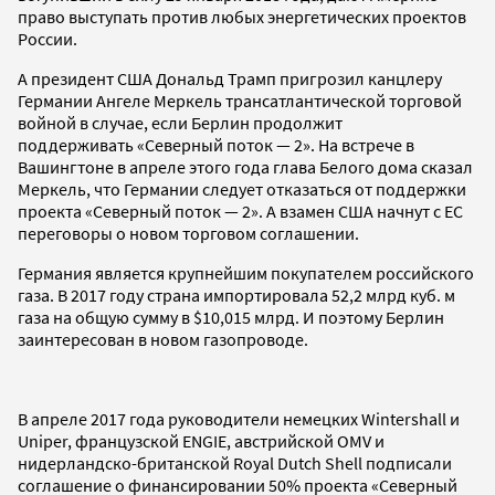
право выступать против любых энергетических проектов
России.
А президент США Дональд Трамп пригрозил канцлеру
Германии Ангеле Меркель трансатлантической торговой
войной в случае, если Берлин продолжит
поддерживать «Северный поток — 2». На встрече в
Вашингтоне в апреле этого года глава Белого дома сказал
Меркель, что Германии следует отказаться от поддержки
проекта «Северный поток — 2». А взамен США начнут с ЕС
переговоры о новом торговом соглашении.
Германия является крупнейшим покупателем российского
газа. В 2017 году страна импортировала 52,2 млрд куб. м
газа на общую сумму в $10,015 млрд. И поэтому Берлин
заинтересован в новом газопроводе.
В апреле 2017 года руководители немецких Wintershall и
Uniper, французской ENGIE, австрийской OMV и
нидерландско-британской Royal Dutch Shell подписали
соглашение о финансировании 50% проекта «Северный