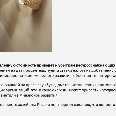
вленную стоимость приведет к убыткам ресурсоснабжающих о
ением на два процентных пункта ставки налога на добавленную
Министерство экономического развития, объяснив это интереса
» со ссылкой на пресс-службу ведомства. «Изменения налоговог
 организаций, что, в свою очередь, может привести к ухудш
 отметили в Минэкономразвития.
ального хозяйства России подтвердил изданию, что вопрос о 