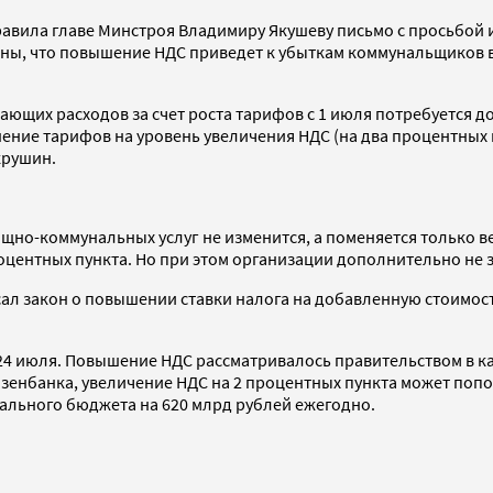
аправила главе Минстроя Владимиру Якушеву письмо с просьб
ены, что повышение НДС приведет к убыткам коммунальщиков в 
ающих расходов за счет роста тарифов с 1 июля потребуется 
ение тарифов на уровень увеличения НДС (на два процентных пу
крушин.
щно-коммунальных услуг не изменится, а поменяется только ве
оцентных пункта. Но при этом организации дополнительно не 
сал закон о повышении ставки налога на добавленную стоимость
 24 июля. Повышение НДС рассматривалось правительством в к
зенбанка, увеличение НДС на 2 процентных пункта может попо
рального бюджета на 620 млрд рублей ежегодно.