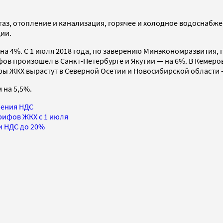
газ, отопление и канализация, горячее и холодное водоснабжен
ции.
и на 4%. С 1 июля 2018 года, по заверению Минэкономразвития
в произошел в Санкт-Петербурге и Якутии — на 6%. В Кемеров
фы ЖКХ вырастут в Северной Осетии и Новосибирской области 
 на 5,5%.
шения НДС
рифов ЖКХ с 1 июля
и НДС до 20%