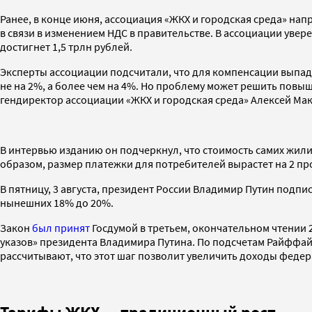
Ранее, в конце июня, ассоциация «ЖКХ и городская среда» н
в связи в изменением НДС в правительстве. В ассоциации увер
достигнет 1,5 трлн рублей.
Эксперты ассоциации подсчитали, что для компенсации выпад
не на 2%, а более чем на 4%. Но проблему может решить повыш
гендиректор ассоциации «ЖКХ и городская среда» Алексей Ма
В интервью изданию он подчеркнул, что стоимость самих жили
образом, размер платежки для потребителей вырастет на 2 пр
В пятницу, 3 августа, президент России Владимир Путин подпи
нынешних 18% до 20%.
Закон
был принят
Госдумой в третьем, окончательном чтении
указов» президента Владимира Путина. По подсчетам Райффай
рассчитывают, что этот шаг позволит увеличить доходы феде