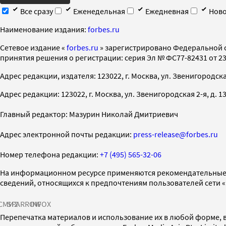
Все сразу
Еженедельная
Ежедневная
Ново
Наименование издания:
forbes.ru
Cетевое издание «
forbes.ru
» зарегистрировано Федеральной 
принятия решения о регистрации: серия Эл № ФС77-82431 от 23 
Адрес редакции, издателя: 123022, г. Москва, ул. Звенигородская 2-
Адрес редакции: 123022, г. Москва, ул. Звенигородская 2-я, д. 13, с
Главный редактор: Мазурин Николай Дмитриевич
Адрес электронной почты редакции:
press-release@forbes.ru
Номер телефона редакции:
+7 (495) 565-32-06
На информационном ресурсе применяются рекомендательные 
сведений, относящихся к предпочтениям пользователей сети 
СМИ2
SPARROW
INFOX
Перепечатка материалов и использование их в любой форме, в