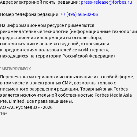
Адрес электронной почты редакции:
press-release@forbes.ru
Номер телефона редакции:
+7 (495) 565-32-06
На информационном ресурсе применяются
рекомендательные технологии (информационные технологии
предоставления информации на основе сбора,
систематизации и анализа сведений, относящихся
к предпочтениям пользователей сети «Интернет»,
находящихся на территории Российской Федерации)
СМИ2
SPARROW
INFOX
Перепечатка материалов и использование их в любой форме,
в том числе и в электронных СМИ, возможны только с
письменного разрешения редакции. Товарный знак Forbes
является исключительной собственностью Forbes Media Asia
Pte. Limited. Все права защищены.
AO «АС Рус Медиа»
·
2026
16+