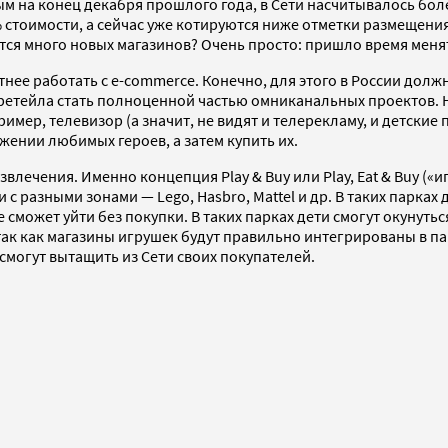
ым на конец декабря прошлого года, в Сети насчитывалось бол
 стоимости, а сейчас уже котируются ниже отметки размещения
тся много новых магазинов? Очень просто: пришло время меня
ее работать с e-commerce. Конечно, для этого в России долж
у ретейла стать полноценной частью омниканальных проектов.
ример, телевизор (а значит, не видят и телерекламу, и детски
жении любимых героев, а затем купить их.
лечения. Именно концепция Play & Buy или Play, Eat & Buy («и
с разными зонами — Lego, Hasbro, Mattel и др. В таких парках
ожет уйти без покупки. В таких парках дети смогут окунуться в
так как магазины игрушек будут правильно интегрированы в па
смогут вытащить из Сети своих покупателей.