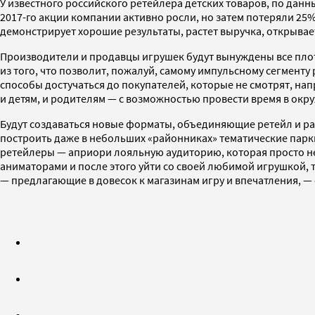
У известного российского ретейлера детских товаров, по данн
2017-го акции компании активно росли, но затем потеряли 25%
демонстрирует хорошие результаты, растет выручка, открывае
Производители и продавцы игрушек будут вынуждены все плотн
из того, что позволит, пожалуй, самому импульсному сегмент
способы достучаться до покупателей, которые не смотрят, нап
и детям, и родителям — с возможностью провести время в окру
Будут создаваться новые форматы, объединяющие ретейл и разв
построить даже в небольших «районниках» тематические парки 
ретейлеры — априори лояльную аудиторию, которая просто не см
аниматорами и после этого уйти со своей любимой игрушкой, 
— предлагающие в довесок к магазинам игру и впечатления, — 