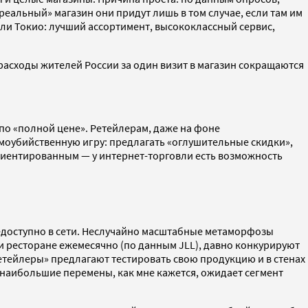
еальный» магазин они придут лишь в том случае, если там им
или Токио: лучший ассортимент, высококлассный сервис,
расходы жителей России за один визит в магазин сокращаются
по «полной цене». Ретейлерам, даже на фоне
самоубийственную игру: предлагать «оглушительные скидки»,
риентированным — у интернет-торговли есть возможность
 недоступно в сети. Неслучайно масштабные метаморфозы
 и ресторане ежемесячно (по данным JLL), давно конкурируют
ретейлеры» предлагают тестировать свою продукцию и в стенах
о наибольшие перемены, как мне кажется, ожидает сегмент