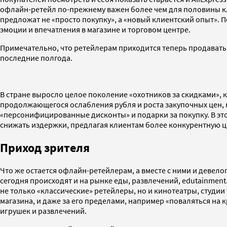
офлайн-ретейл по-прежнему важен более чем для половины кли
предложат не «просто покупку», а «новый клиентский опыт». П
эмоции и впечатления в магазине и торговом центре.
Примечательно, что ретейлерам приходится теперь продавать 
последние полгода.
В стране выросло целое поколение «охотников за скидками», 
продолжающегося ослабления рубля и роста закупочных цен, н
«персонифицированные дисконты» и подарки за покупку. В эт
снижать издержки, предлагая клиентам более конкурентную ц
Приход зрителя
Что же остается офлайн-ретейлерам, а вместе с ними и девело
сегодня происходят и на рынке еды, развлечений, edutainment
не только «классические» ретейлеры, но и кинотеатры, студии
магазина, и даже за его пределами, например «поваляться на 
игрушек и развлечений.