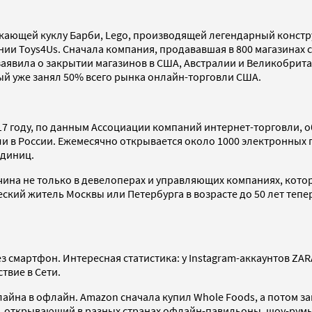
скающей куклу Барби, Lego, производящей легендарный констр
и Toys4Us. Сначала компания, продававшая в 800 магазинах св
 заявила о закрытии магазинов в США, Австралии и Великобрита
рый уже занял 50% всего рынка онлайн-торговли США.
2017 году, по данным Ассоциации компаний интернет-торговли,
ли в России. Ежемесячно открывается около 1000 электронных
единиц.
ина не только в девелоперах и управляющих компаниях, котор
ский житель Москвы или Петербурга в возрасте до 50 лет тепер
 смартфон. Интересная статистика: у Instagram-аккаунтов ZARA
твие в Сети.
лайна в офлайн. Amazon сначала купил Whole Foods, а потом з
ess, открывающий в разных странах офлайн-павильоны, шоу-рум