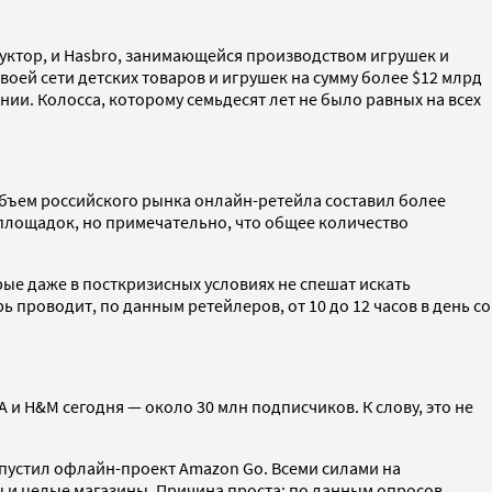
уктор, и Hasbro, занимающейся производством игрушек и
оей сети детских товаров и игрушек на сумму более $12 млрд
нии. Колосса, которому семьдесят лет не было равных на всех
 объем российского рынка онлайн-ретейла составил более
 площадок, но примечательно, что общее количество
ые даже в посткризисных условиях не спешат искать
ь проводит, по данным ретейлеров, от 10 до 12 часов в день со
 и H&M сегодня — около 30 млн подписчиков. К слову, это не
апустил офлайн-проект Amazon Go. Всеми силами на
ы и целые магазины. Причина проста: по данным опросов,