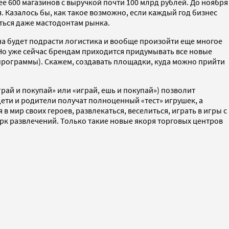
ее 600 магазинов с выручкой почти 100 млрд рублей. До ноября
. Казалось бы, как такое возможно, если каждый год бизнес
ться даже мастодонтам рынка.
на будет подрасти логистика и вообще произойти еще многое
 Но уже сейчас брендам приходится придумывать все новые
е программы). Скажем, создавать площадки, куда можно прийти
грай и покупай» или «играй, ешь и покупай») позволит
 дети и родители получат полноценный «тест» игрушек, а
 мир своих героев, развлекаться, веселиться, играть в игры с
рк развлечений. Только такие новые якоря торговых центров