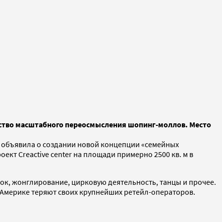
льство масштабного переосмысления шопинг-моллов. Место
не объявила о создании новой концепции «семейных
кт Creactive center на площади примерно 2500 кв. м в
сок, жонглирование, цирковую деятельность, танцы и прочее.
й Америке теряют своих крупнейших ретейл-операторов.