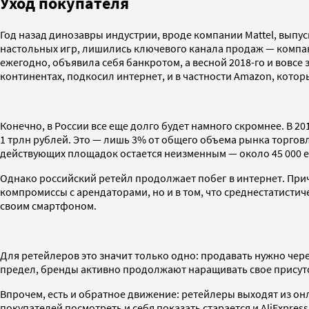
Уход покупателя
Год назад динозавры индустрии, вроде компании Mattel, выпу
настольных игр, лишились ключевого канала продаж — компани
ежегодно, объявила себя банкротом, а весной 2018-го и вовсе
континентах, подкосил интернет, и в частности Amazon, кото
Конечно, в России все еще долго будет намного скромнее. В 
1 трлн рублей. Это — лишь 3% от общего объема рынка торгов
действующих площадок остается неизменным — около 45 000 
Однако российский ретейл продолжает побег в интернет. Прич
компромиссы с арендаторами, но и в том, что среднестатистиче
своим смартфоном.
Для ретейлеров это значит только одно: продавать нужно через
предел, бренды активно продолжают наращивать свое присутс
Впрочем, есть и обратное движение: ретейлеры выходят из он
покупателей посмотреть и себя показать старается и AliExpr