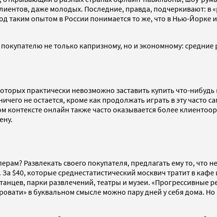
ентов, даже молодых. Последние, правда, подчеркивают: в «р
од таким опытом в России понимается то же, что в Нью-Йорке 
покупателю не только капризному, но и экономному: средние 
которых практически невозможно заставить купить что-нибудь 
ичего не остается, кроме как продолжать играть в эту часто 
ом контексте онлайн также часто оказывается более клиентоо
ену.
перам? Развлекать своего покупателя, предлагать ему то, что
. За $40, которые среднестатистический москвич тратит в кафе
 танцев, парки развлечений, театры и музеи. «Прогрессивные 
кровати» в буквальном смысле можно пару дней у себя дома. Н