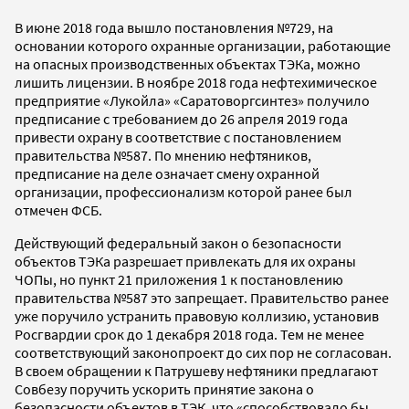
В июне 2018 года вышло постановления №729, на
основании которого охранные организации, работающие
на опасных производственных объектах ТЭКа, можно
лишить лицензии. В ноябре 2018 года нефтехимическое
предприятие «Лукойла» «Саратоворгсинтез» получило
предписание с требованием до 26 апреля 2019 года
привести охрану в соответствие с постановлением
правительства №587. По мнению нефтяников,
предписание на деле означает смену охранной
организации, профессионализм которой ранее был
отмечен ФСБ.
Действующий федеральный закон о безопасности
объектов ТЭКа разрешает привлекать для их охраны
ЧОПы, но пункт 21 приложения 1 к постановлению
правительства №587 это запрещает. Правительство ранее
уже поручило устранить правовую коллизию, установив
Росгвардии срок до 1 декабря 2018 года. Тем не менее
соответствующий законопроект до сих пор не согласован.
В своем обращении к Патрушеву нефтяники предлагают
Совбезу поручить ускорить принятие закона о
безопасности объектов в ТЭК, что «способствовало бы