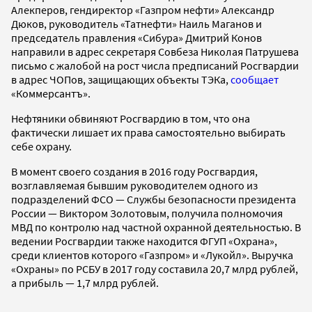
Алекперов, гендиректор «Газпром нефти» Александр
Дюков, руководитель «Татнефти» Наиль Маганов и
председатель правления «Сибура» Дмитрий Конов
направили в адрес секретаря Совбеза Николая Патрушева
письмо с жалобой на рост числа предписаний Росгвардии
в адрес ЧОПов, защищающих объекты ТЭКа,
сообщает
«Коммерсантъ».
Нефтяники обвиняют Росгвардию в том, что она
фактически лишает их права самостоятельно выбирать
себе охрану.
В момент своего создания в 2016 году Росгвардия,
возглавляемая бывшим руководителем одного из
подразделений ФСО — Службы безопасности президента
России — Виктором Золотовым, получила полномочия
МВД по контролю над частной охранной деятельностью. В
ведении Росгвардии также находится ФГУП «Охрана»,
среди клиентов которого «Газпром» и «Лукойл». Выручка
«Охраны» по РСБУ в 2017 году составила 20,7 млрд рублей,
а прибыль — 1,7 млрд рублей.