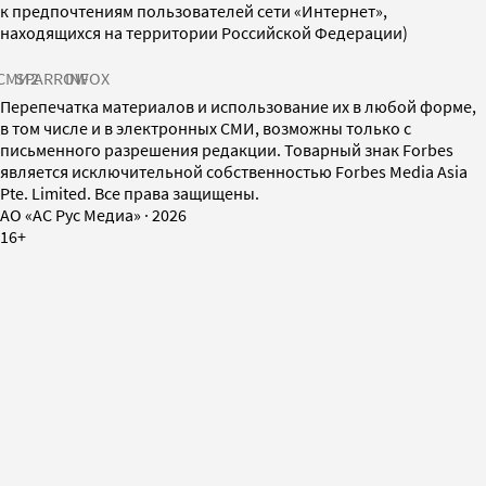
к предпочтениям пользователей сети «Интернет»,
находящихся на территории Российской Федерации)
СМИ2
SPARROW
INFOX
Перепечатка материалов и использование их в любой форме,
в том числе и в электронных СМИ, возможны только с
письменного разрешения редакции. Товарный знак Forbes
является исключительной собственностью Forbes Media Asia
Pte. Limited. Все права защищены.
AO «АС Рус Медиа»
·
2026
16+