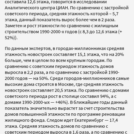
составила 12,6 этажа, говорится в исследовании
Аналитического центра ЦИАН. По сравнению с застройкой
советского периода, средняя этажность которой – 5,7
этажа, данный показатель вырос более чем в 2 раза.
Заметен и рост этажности по сравнению с жилищным
строительством 1990-2000-х годов (с 8,3 до 12,6 этажа (+
52%)).
По данным экспертов, в городах-миллионниках средняя
этажность новостроек составляет 15,1 этажа, что на 20%
больше, чем в целом по всем крупным городам. По
сравнению с советским периодом этажность домов
выросла в 2,2 раза, а по сравнению с застройкой 1990-
2000 годов — на 50%. Среди городов-миллионников самые
высокие дома строятся в Москве, где средняя этажность
новостроек составляет 20,5 этажа. По сравнению с домами
советского периода рост в столице составил ­94%, а с
домами 1990-2000-ых — +46%). В ближайшие годы данный
показатель значительно вырастет за счет строительства
домов повышенной этажности по программе реновации
жилищного фонда. Следом идет Екатеринбург ­— 17,4
этажа. Средняя этажность домов по сравнению с
советским периодом выросла в 1,6 раза, а по сравнению с