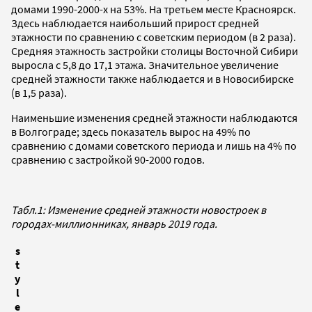
домами 1990-2000-х на 53%. На третьем месте Красноярск.
Здесь наблюдается наибольший прирост средней
этажности по сравнению с советским периодом (в 2 раза).
Средняя этажность застройки столицы Восточной Сибири
выросла с 5,8 до 17,1 этажа. Значительное увеличение
средней этажности также наблюдается и в Новосибирске
(в 1,5 раза).
Наименьшие изменения средней этажности наблюдаются
в Волгограде; здесь показатель вырос на 49% по
сравнению с домами советского периода и лишь на 4% по
сравнению с застройкой 90-2000 годов.
Табл.1: Изменение средней этажности новостроек в
городах-миллионниках, январь 2019 года.
s
t
y
l
e