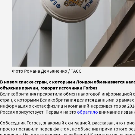
Фото Романа Демьяненко / ТАСС
В новом списке стран, с которыми Лондон обменивается нал
объяснив причин, говорят источники Forbes
Великобритания прекратила обмен налоговой информацией с 
стран, с которыми Великобритания делится данными в рамках 
информация о счетах физлиц и компаний-нерезидентов за 2018 г
Россия присутствует. Первым на это
обратило
внимание издание
Собеседник Forbes, знакомый с ситуацией, рассказал, что п
просто поставили перед фактом, не объяснив причин этого р
чиновник. Но, по его словам, на работу ФНС это сильно не пов