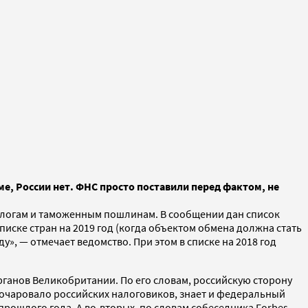
е, России нет. ФНС просто поставили перед фактом, не
алогам и таможенным пошлинам. В сообщении дан список
иске стран на 2019 год (когда объектом обмена должна стать
у», — отмечает ведомство. При этом в списке на 2018 год
рганов Великобритании. По его словам, российскую сторону
зочаровало российских налоговиков, знает и федеральный
прошлого года. А во-вторых, по словам собеседника Forbes,