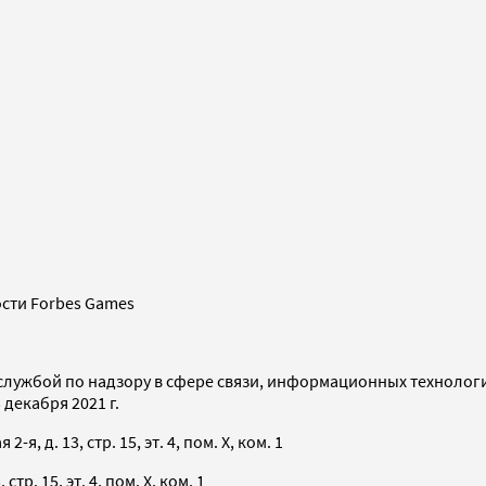
сти Forbes Games
службой по надзору в сфере связи, информационных технолог
декабря 2021 г.
я, д. 13, стр. 15, эт. 4, пом. X, ком. 1
тр. 15, эт. 4, пом. X, ком. 1