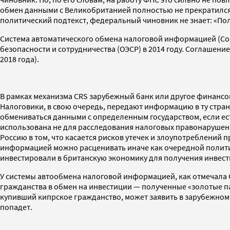
обмен данными с Великобританией полностью не прекратился
политический подтекст, федеральный чиновник не знает: «По
Система автоматического обмена налоговой информацией (Com
безопасности и сотрудничества (ОЭСР) в 2014 году. Соглашени
2018 года).
В рамках механизма CRS зарубежный банк или другое финанс
Налоговики, в свою очередь, передают информацию в ту стран
обмениваться данными с определенным государством, если ес
использована не для расследования налоговых правонарушений
Россию в том, что касается рисков утечек и злоупотреблений
информацией можно расценивать иначе как очередной политич
инвестировали в британскую экономику для получения инвестви
У системы автообмена налоговой информацией, как отмечала 
гражданства в обмен на инвестиции — полученные «золотые п
купивший кипрское гражданство, может заявить в зарубежном 
попадет.