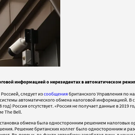
оговой информацией о нерезидентах в автоматическом режим
Россией, следует из
сообщения
британского Управления по н
системы автоматического обмена налоговой информацией. В сп
од) Россия отсутствует. «Россия не получает данные в 2019 год
 The Bell.
риостановка обмена была односторонним решением налоговых о
ешения. Решение британских коллег было односторонним и ра
лияет. Во-первых, де-факто автообмен заработал лишь в конце 