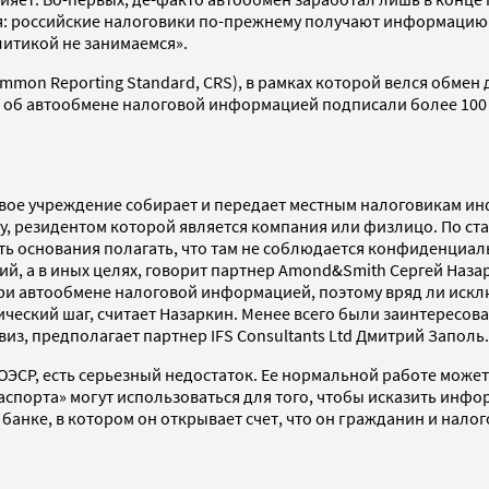
: российские налоговики по-прежнему получают информацию в
литикой не занимаемся».
mon Reporting Standard, CRS), в рамках которой велся обме
е об автообмене налоговой информацией подписали более 100 с
овое учреждение собирает и передает местным налоговикам и
у, резидентом которой является компания или физлицо. По ста
ть основания полагать, что там не соблюдается конфиденциа
, а в иных целях, говорит партнер Amond&Smith Сергей Назар
 при автообмене налоговой информацией, поэтому вряд ли иск
еский шаг, считает Назаркин. Менее всего были заинтересов
з, предполагает партнер IFS Consultants Ltd Дмитрий Заполь.
ОЭСР, есть серьезный недостаток. Ее нормальной работе може
аспорта» могут использоваться для того, чтобы исказить инф
банке, в котором он открывает счет, что он гражданин и нало