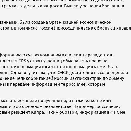
 рамках отдельных запросов. Был ли у решения британцев
н данными, была создана Организацией экономической
тран, в том числе Россия (присоединилась к обмену с 1 января
нформацию о счетах компаний и физлиц-нерезидентов.
ндартам CRS у стран-участниц обмена есть право не
льность информации или что эта информация может быть
кин. Однако, учитывая, что ОЭСР достаточно высоко оценила
лючение Великобританией России из списка стран по обмену
аны в передаче информацией те россияне, которые
т мешать механизм получения вида на жительство или
ормацию об основном резидентстве. Например, россиянин,
говый резидент Кипра. Таким образом, информация в ФНС не