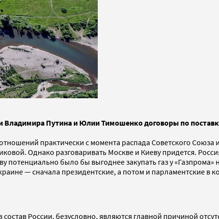
чи Владимира Путина и Юлии Тимошенко договоры по поставка
 отношений практически с момента распада Советского Союза 
иковой. Однако разговаривать Москве и Киеву придется. Росси
еву потенциально было бы выгоднее закупать газ у «Газпрома»
краине — сначала президентские, а потом и парламентские в к
состав России, безусловно, являются главной причиной отсут