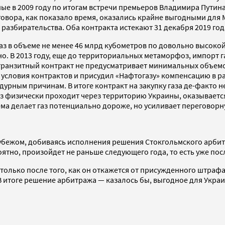
 в 2009 году по итогам встречи премьеров Владимира Путин
договора, как показало время, оказались крайне выгодными дл
азбирательства. Оба контракта истекают 31 декабря 2019 год
аз в объеме не менее 46 млрд кубометров по довольно высокой 
о. В 2013 году, еще до территориальных метаморфоз, импорт га
, транзитный контракт не предусматривает минимальных объем
 условия контрактов и присудил «Нафтогазу» компенсацию в ра
ным причинам. В итоге контракт на закупку газа де-факто не д
газ физически проходит через территорию Украины, оказываетс
хема делает газ потенциально дороже, но усиливает переговор
убежом, добиваясь исполнения решения Стокгольмского арбитр
ятно, произойдет не раньше следующего года, то есть уже пос
 только после того, как он откажется от присужденного штраф
. В итоге решение арбитража — казалось бы, выгодное для Укр