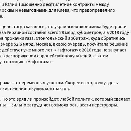
а и Юлии Тимошенко десятилетние контракты между
я Москвы и невыгодными для Киева, что предопределило
а.
цене: тогда казалось, что украинская экономика будет расти
за Украиной составил всего 28 млрд кубометров, а в 2018 году
ов прокачки газа. Стокгольмский арбитраж, куда обратились
змере $2,6 млрд. Москва, в свою очередь, посчитала решение
ействует уже много лет: «Нафтогаз» с 2016 года не закупает
я в распоряжении европейских покупателей, а затем
ную позицию «Нафтогаза».
ажа — с переменным успехом. Скорее всего, точку здесь
ле истечения текущих контрактов.
а. Но это вряд ли произойдет: любой политик, который сделает
аины — сильно затрудняет возможность вести переговоры.