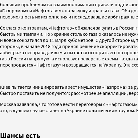
большим проблемам во взаимопонимании привели подписанные
«Газпромом» и «Нафтогазом» на закупку и транзит газа. Оба 
невозможность их исполнения и последовавшие арбитражные р
Согласно контрактам, «Нафтогаз» обязался закупать в России г
быстрыми темпами. Но Украине столько газа оказалось не нужн
и вовсе сократился до 11 млрд кубометров. С другой стороны
стороны, в начале 2018 года принял решение скорректировать
арбитража несправедливым и пытается оспорить его по процедур
газ в России напрямую, а использует реверсные схемы, когда 
перепродается «Нафтогазу» и возвращается на Украину. Эта с
Киев пытается инициировать арест имущества «Газпрома» за р
быстро поставить не получится: рассмотрение апелляции, веро
Москва заявляла, что готова вести переговоры с «Нафтогазом»
это, в лучшем случае станет на Украине политическим трупом
Шансы есть