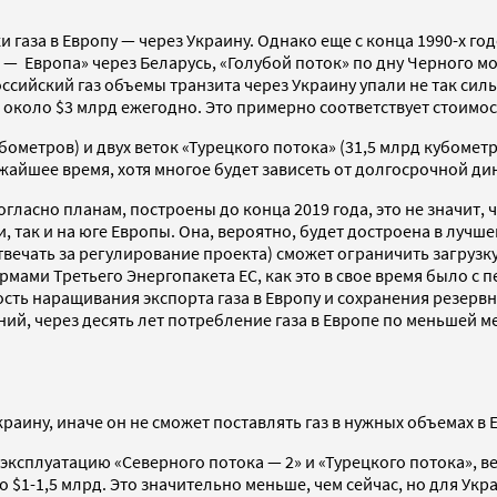
и газа в Европу — через Украину. Однако еще с конца 1990-х 
— Европа» через Беларусь, «Голубой поток» по дну Черного мо
ссийский газ объемы транзита через Украину упали не так силь
не около $3 млрд ежегодно. Это примерно соответствует стоимо
метров) и двух веток «Турецкого потока» (31,5 млрд кубометро
лижайшее время, хотя многое будет зависеть от долгосрочной ди
огласно планам, построены до конца 2019 года, это не значит, 
 так и на юге Европы. Она, вероятно, будет достроена в лучше
твечать за регулирование проекта) сможет ограничить загрузку
рмами Третьего Энергопакета ЕС, как это в свое время было с 
сть наращивания экспорта газа в Европу и сохранения резервны
ний, через десять лет потребление газа в Европе по меньшей ме
раину, иначе он не сможет поставлять газ в нужных объемах в Е
 эксплуатацию «Северного потока — 2» и «Турецкого потока», ве
о $1-1,5 млрд. Это значительно меньше, чем сейчас, но для Укр