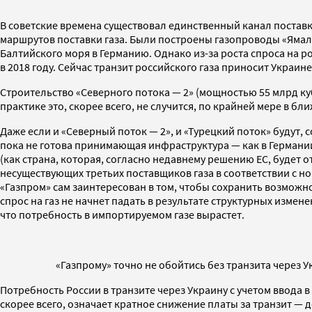
В советские времена существовал единственный канал поставк
маршрутов поставки газа. Были построены газопроводы «Ямал 
Балтийского моря в Германию. Однако из-за роста спроса на ро
в 2018 году. Сейчас транзит российского газа приносит Украи
Строительство «Северного потока — 2» (мощностью 55 млрд кубо
практике это, скорее всего, не случится, по крайней мере в б
Даже если и «Северный поток — 2», и «Турецкий поток» будут, с
пока не готова принимающая инфраструктура — как в Германии,
(как страна, которая, согласно недавнему решению ЕС, будет о
несуществующих третьих поставщиков газа в соответствии с но
«Газпром» сам заинтересован в том, чтобы сохранить возможно
спрос на газ не начнет падать в результате структурных измене
что потребность в импортируемом газе вырастет.
«Газпрому» точно не обойтись без транзита через Ук
Потребность России в транзите через Украину с учетом ввода в
скорее всего, означает кратное снижение платы за транзит — д