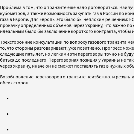
Проблема в том, что о транзите еще надо договориться. Наил
кубометров, а также возможность закупать газ в России по к
газа в Европе. Для Европы это было бы неплохим решением: Е
прокачку определенных объемов через Украину, что важно по 
идеальным было бы заключение короткого контракта, чтобы ис
Трехсторонние консультации по вопросу газового транзита межд
то, что стороны разговаривают, уже позитивно. Прогресс може
следующие пять лет, но легкими эти переговоры точно не буду
биться до последнего. Переговорная позиция у Украины не так
через Украину, иначе он не сможет поставлять газ в нужных объ
Возобновление переговоров о транзите неизбежно, и результат
обеих сторон.