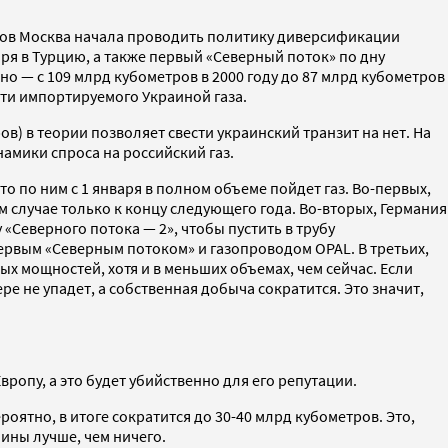
годов Москва начала проводить политику диверсификации
ря в Турцию, а также первый «Северный поток» по дну
но — с 109 млрд кубометров в 2000 году до 87 млрд кубометров
сти импортируемого Украиной газа.
в) в теории позволяет свести украинский транзит на нет. На
намики спроса на российский газ.
что по ним с 1 января в полном объеме пойдет газ. Во-первых,
м случае только к концу следующего года. Во-вторых, Германия
 «Северного потока — 2», чтобы пустить в трубу
первым «Северным потоком» и газопроводом OPAL. В третьих,
х мощностей, хотя и в меньших объемах, чем сейчас. Если
ре не упадет, а собственная добыча сократится. Это значит,
вропу, а это будет убийственно для его репутации.
роятно, в итоге сократится до 30-40 млрд кубометров. Это,
аины лучше, чем ничего.