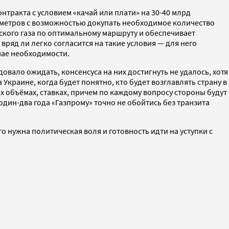
тракта с условием «качай или плати» на 30-40 млрд
убометров с возможностью докупать необходимое количество
ского газа по оптимальному маршруту и обеспечивает
ряд ли легко согласится на такие условия — для него
чае необходимости.
овало ожидать, консенсуса на них достигнуть не удалось, хотя
Украине, когда будет понятно, кто будет возглавлять страну в
х объёмах, ставках, причем по каждому вопросу стороны будут
один-два года «Газпрому» точно не обойтись без транзита
о нужна политическая воля и готовность идти на уступки с