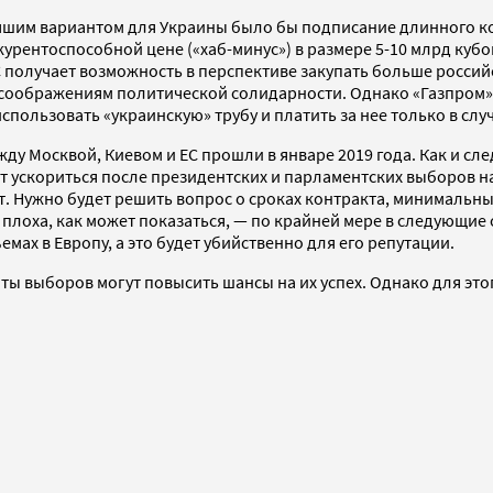
учшим вариантом для Украины было бы подписание длинного кон
онкурентоспособной цене («хаб-минус») в размере 5-10 млрд к
С получает возможность в перспективе закупать больше россий
соображениям политической солидарности. Однако «Газпром» в
пользовать «украинскую» трубу и платить за нее только в слу
у Москвой, Киевом и ЕС прошли в январе 2019 года. Как и след
т ускориться после президентских и парламентских выборов на 
т. Нужно будет решить вопрос о сроках контракта, минимальны
 плоха, как может показаться, — по крайней мере в следующие 
емах в Европу, а это будет убийственно для его репутации.
ы выборов могут повысить шансы на их успех. Однако для этог