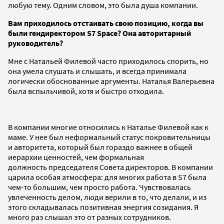
любую тему. Одним словом, это была душа компании.
Вам приходилось отстаивать свою позицию, когда вы
были гендиректором
S7 Space? Она авторитарный
руководитель?
Мне с Натальей Филевой часто приходилось спорить, но
она умела слушать и слышать, и всегда принимала
логически обоснованные аргументы. Наталья Валерьевна
была вспыльчивой, хотя и быстро отходила.
В компании многие относились к Наталье Филевой как к
маме. У нее был неформальный статус
покровительницы
и авторитета, который был гораздо важнее в общей
иерархии ценностей, чем формальная
должность председателя Совета директоров. В компании
царила особая атмосфера: для многих работа в S7 была
чем-то большим, чем просто работа. Чувствовалась
увлеченность делом, люди верили в то, что делали, и из
этого складывалась позитивная энергия созидания. Я
много раз слышал это от разных сотрудников.