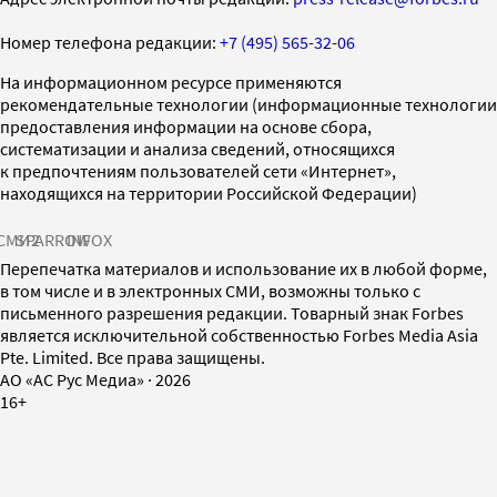
Номер телефона редакции:
+7 (495) 565-32-06
На информационном ресурсе применяются
рекомендательные технологии (информационные технологии
предоставления информации на основе сбора,
систематизации и анализа сведений, относящихся
к предпочтениям пользователей сети «Интернет»,
находящихся на территории Российской Федерации)
СМИ2
SPARROW
INFOX
Перепечатка материалов и использование их в любой форме,
в том числе и в электронных СМИ, возможны только с
письменного разрешения редакции. Товарный знак Forbes
является исключительной собственностью Forbes Media Asia
Pte. Limited. Все права защищены.
AO «АС Рус Медиа»
·
2026
16+