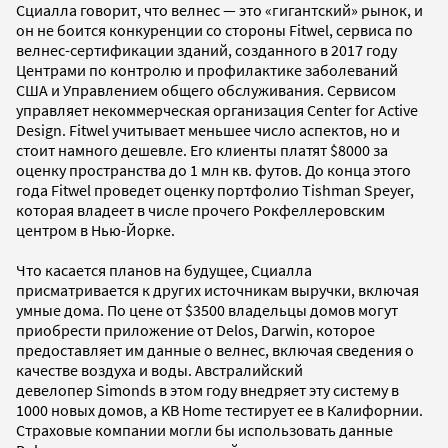
Сциалла говорит, что велнес — это «гигантский» рынок, и
он не боится конкуренции со стороны Fitwel, сервиса по
велнес-сертификации зданий, созданного в 2017 году
Центрами по контролю и профилактике заболеваний
США и Управлением общего обслуживания. Сервисом
управляет некоммерческая организация Center for Active
Design. Fitwel учитывает меньшее число аспектов, но и
стоит намного дешевле. Его клиенты платят $8000 за
оценку пространства до 1 млн кв. футов. До конца этого
года Fitwel проведет оценку портфолио Tishman Speyer,
которая владеет в числе прочего Рокфеллеровским
центром в Нью-Йорке.
Что касается планов на будущее, Сциалла
присматривается к других источникам выручки, включая
умные дома. По цене от $3500 владельцы домов могут
приобрести приложение от Delos, Darwin, которое
предоставляет им данные о велнес, включая сведения о
качестве воздуха и воды. Австралийский
девелопер Simonds в этом году внедряет эту систему в
1000 новых домов, а KB Home тестирует ее в Калифорнии.
Страховые компании могли бы использовать данные