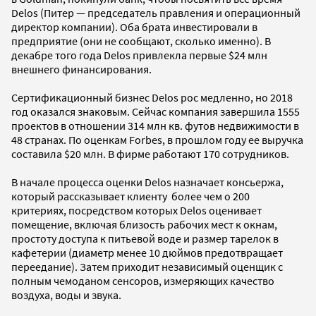
Delos (Питер — председатель правления и операционный
директор компании). Оба брата инвестировали в
предприятие (они не сообщают, сколько именно). В
декабре того года Delos привлекла первые $24 млн
внешнего финансирования.
Сертификационный бизнес Delos рос медленно, но 2018
год оказался знаковым. Сейчас компания завершила 1555
проектов в отношении 314 млн кв. футов недвижимости в
48 странах. По оценкам Forbes, в прошлом году ее выручка
составила $20 млн. В фирме работают 170 сотрудников.
В начале процесса оценки Delos назначает консьержа,
который рассказывает клиенту более чем о 200
критериях, посредством которых Delos оценивает
помещение, включая близость рабочих мест к окнам,
простоту доступа к питьевой воде и размер тарелок в
кафетерии (диаметр менее 10 дюймов предотвращает
переедание). Затем приходит независимый оценщик с
полным чемоданом сенсоров, измеряющих качество
воздуха, воды и звука.