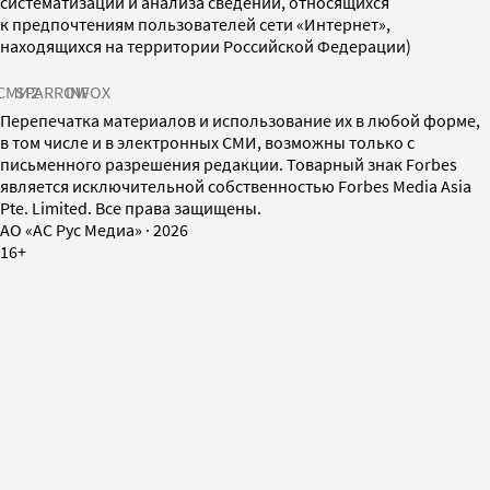
систематизации и анализа сведений, относящихся
к предпочтениям пользователей сети «Интернет»,
находящихся на территории Российской Федерации)
СМИ2
SPARROW
INFOX
Перепечатка материалов и использование их в любой форме,
в том числе и в электронных СМИ, возможны только с
письменного разрешения редакции. Товарный знак Forbes
является исключительной собственностью Forbes Media Asia
Pte. Limited. Все права защищены.
AO «АС Рус Медиа»
·
2026
16+