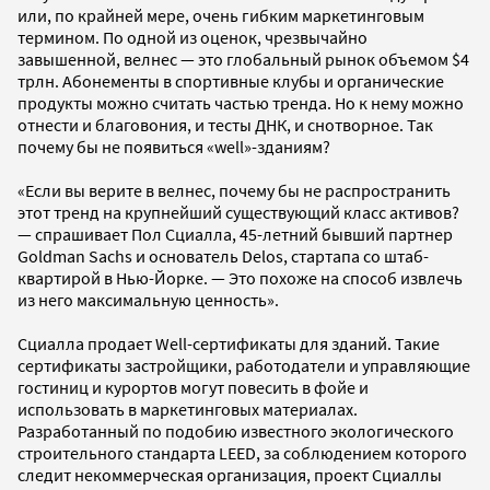
или, по крайней мере, очень гибким маркетинговым
термином. По одной из оценок, чрезвычайно
завышенной, велнес — это глобальный рынок объемом $4
трлн. Абонементы в спортивные клубы и органические
продукты можно считать частью тренда. Но к нему можно
отнести и благовония, и тесты ДНК, и снотворное. Так
почему бы не появиться «well»-зданиям?
«Если вы верите в велнес, почему бы не распространить
этот тренд на крупнейший существующий класс активов?
— спрашивает Пол Сциалла, 45-летний бывший партнер
Goldman Sachs и основатель Delos, стартапа со штаб-
квартирой в Нью-Йорке. — Это похоже на способ извлечь
из него максимальную ценность».
Сциалла продает Well-сертификаты для зданий. Такие
сертификаты застройщики, работодатели и управляющие
гостиниц и курортов могут повесить в фойе и
использовать в маркетинговых материалах.
Разработанный по подобию известного экологического
строительного стандарта LEED, за соблюдением которого
следит некоммерческая организация, проект Сциаллы