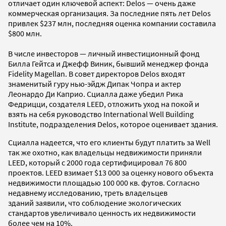
отличает один ключевой аспект: Delos — очень даже
коммерческая организация. За последние пять лет Delos
привлек $237 млн, последняя оценка компании составила
$800 млн.
В числе инвесторов — личный инвестиционный фонд
Билла Гейтса и Джефф Виник, бывший менеджер фонда
Fidelity Magellan. В совет директоров Delos входят
знаменитый гуру нью-эйдж Дипак Чопра и актер
Леонардо Ди Каприо. Сциалла даже убедил Рика
Федрицци, создателя LEED, отложить уход на покой и
взять на себя руководство International Well Building
Institute, подразделения Delos, которое оценивает здания.
Сциалла надеется, что его клиенты будут платить за Well
так же охотно, как владельцы недвижимости приняли
LEED, который с 2000 года сертифицировал 76 800
проектов. LEED взимает $13 000 за оценку нового объекта
недвижимости площадью 100 000 кв. футов. Согласно
недавнему исследованию, треть владельцев
зданий заявили, что соблюдение экологических
стандартов увеличивало ценность их недвижимости
более чем на 10%.