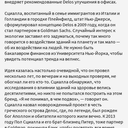
внедряет рекомендованные Delos улучшения в офисах.
Сциалла, воспитанный в семье иммигрантов из Италии и
Голландии в городке Плейнфилд, штат Нью-Джерси,
сформулировал концепцию Delos в 2009 году, когда он
стал партнером в Goldman Sachs. Случайный интерес к
экологии заставил его задуматься, почему так много
говорится о воздействии зданий на планету и так мало —
об их воздействии на людей. Не нужно быть
бакалавром финансов из Университета Нью-Йорка, чтобы
увидеть потенциал тренда на велнес.
Идея казалась настолько очевидной, что он провел
несколько лет, по вечерам и на выходных проверяя, не
обогнал ли его кто-то. Сциалла обнаружил, что
исследования о влиянии зданий на здоровье велись
десятилетиями, но никто не попытался построить на этом
бренд. «Я не понимал, в чем подвох», — говорит он.
Сциалла назвал новорожденный проект в честь
греческого острова Делос, где, по легенде, был рожден
бог Аполлон и обитатели которого жили вечно. К 2013
году Пол Сциалла и его брат-близнец Питер, тоже партнер
в Goldman, покинули банк, чтобы посвятить все время