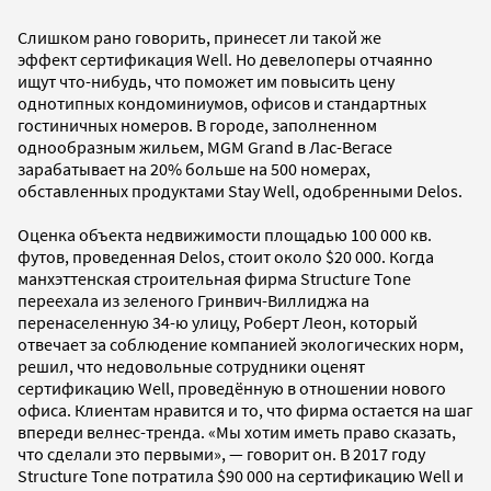
Слишком рано говорить, принесет ли такой же
эффект сертификация Well. Но девелоперы отчаянно
ищут что-нибудь, что поможет им повысить цену
однотипных кондоминиумов, офисов и стандартных
гостиничных номеров. В городе, заполненном
однообразным жильем, MGM Grand в Лас-Вегасе
зарабатывает на 20% больше на 500 номерах,
обставленных продуктами Stay Well, одобренными Delos.
Оценка объекта недвижимости площадью 100 000 кв.
футов, проведенная Delos, стоит около $20 000. Когда
манхэттенская строительная фирма Structure Tone
переехала из зеленого Гринвич-Виллиджа на
перенаселенную 34-ю улицу, Роберт Леон, который
отвечает за соблюдение компанией экологических норм,
решил, что недовольные сотрудники оценят
сертификацию Well, проведённую в отношении нового
офиса. Клиентам нравится и то, что фирма остается на шаг
впереди велнес-тренда. «Мы хотим иметь право сказать,
что сделали это первыми», — говорит он. В 2017 году
Structure Tone потратила $90 000 на сертификацию Well и