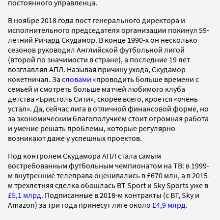
постоянного управленца.
В ноябре 2018 года пост генерального директора и
исполнительного председателя организации покинул 59-
летний Ричард Скудамор. В конце 1990-х он несколько
сезонов руководил Английской футбольной лигой
(второй по значимости в стране), а последние 19 лет
возглавлял АПЛ. Называя причину ухода, Скудамор
кокетничал. За
словами
«проводить больше времени с
семьей и смотреть больше матчей любимого клуба
детства «Бристоль Сити», скорее всего, кроется «очень
устал». Да, сейчас лига в отличной финансовой форме, но
за экономическим благополучием стоит огромная работа
и умение решать проблемы, которые регулярно
возникают даже у успешных проектов.
Под контролем Скудамора АПЛ стала самым
востребованным футбольным чемпионатом на ТВ: в 1999-
м внутренние телеправа оценивались в £670 млн, а в 2015-
м трехлетняя сделка обошлась BT Sport и Sky Sports уже в
£5,1 млрд
. Подписанные в 2018-м контракты (с BT, Sky и
Amazon) за три года принесут лиге около
£4,9 млрд
.