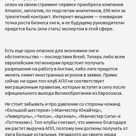
сезон на своем стриминг-сервисе приобрела компания
Amazon, заплатив, по подсчетам аналитиков, £90 млн за
трехлетний контракт. Интернет-вещание — очевидная
точка роста бизнеса лиги, и ее будущему руководителю
придется быть (или стать) экспертом в этой сфере.
Есть еще одно опасное для экономики лиги
обстоятельство — последствия Brexit. Теперь либо всем
европейским легионерам предстоит получать
разрешение на работу в Англии, либо лиге придется
менять лимит иностранных игроков в заявке. Прямо
сейчас ни один топ-клуб АПЛ не соответствует
миграционным правилам, которые вступят в силу после
официального выхода Великобритании из Евросоюза.
Не стоит забывать и про давление со стороны команд
«большой шестерки» («Манчестер Юнайтед»,
«Ливерпуль», «Челси», «Арсенал», «Манчестер Сити» и
«Тоттенхэм»). Топ-клубы считают, что именно благодаря
им растет выручка АПЛ, поэтому они должны получать от
лиги больше остальных. Незадолго до своего ухода