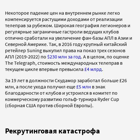
Некоторое падение цен на внутреннем рынке легко
компенсируется растущими доходами от реализации
телеправ за рубежом. Широкая география легионеров и
регулярные заграничные гастроли ведущих клубов
отлично сработали на увеличение фан-базы АПЛ в Азии и
Северной Америке. Так, в 2016 году крупный китайский
ретейлер Suning выкупил права на показ трех сезонов
АПЛ (2019-2022) по
$230 млн за год
. А в целом, по оценке
The Telegraph, стоимость международных телеправ в
текущем цикле впервые превысила
£4 млрд
.
За 19 лет в должности Скудамор заработал больше £26
млн, а после ухода получил еще
£5 млн
в знак
благодарности от клубов и устроился в комитет по
коммерческому развитию гольф-турнира Ryder Cup
(сборная США против сборной Европы).
Рекрутинговая катастрофа