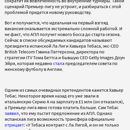
сократит их вовлеченность во внутренние турниры. Такой
сценарий Премьер-лигу не устроит, и разбираться с этой
проблемой придется новому руководству.
Вот и получается, что идеальная на первый взгляд
вакансия оказывается экстремально сложной работой. И
не факт, что АПЛ получит нового босса до старта сезона.
Сейчас в списке обсуждаемых кандидатов называют
президента испанской Ла Лиги Хавьера Тебаса, экс-CEO
British Telecom Гэвина Паттерсона, директора по
стратегии ITV Тома Беттса и бывшую СЕО Getty Images Доун
Эйри, которая недавно
стала
председателем совета по
женскому футболу в Англии.
Одним из самых очевидных претендентов кажется Хавьер
Тебас. Некоторое время назад его уже звали в
итальянскую Серию А на зарплату в £1 млн (он отказался),
а Премьер-лига явно готова платить больше. Сам Тебас
заявил
, что ему льстит предложение из АПЛ. Однако
испанская лига возможность трансфера официально
отрицает
: «У Тебаса контракт с Ла Лигой, и он не только