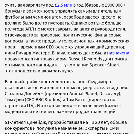
Учитывая зарплату под
£2,5 млн
в год (базовые £900 000 +
бонусы) и возможность управлять самым влиятельным
футбольным чемпионатом, освободившееся кресло не
должно было долго пустовать. Однако вот уже больше
полугода АПЛ не может закрыть вакансию руководителя,
отвечающего за правовые, политические, финансовые
вопросы, а также продажу телевизионных и коммерческих
прав — временным СЕО остается управляющий директор
лиги Ричард Мастерс. В начале июля даже была
назначена
новая консалтинговая фирма Russell Reynolds для поиска
оптимального кандидата — у компании Spencer Stuart
этот процесс слишком затянулся.
В первой тройке претендентов на пост Скудамора
оказались исключительно топ-менеджеры с телевидения:
Сюзанна Динейдж (президент Animal Planet, Discovery),
Тим Дэви (CEO BBC Studios) и Том Беттс (директор по
стратегии ITV). И это объяснимо — в нынешней бизнес-
модели лиги нет ничего важнее продаж трансляций.
51-летняя Динейдж, проработавшая на ТВ 20 лет, обошла
конкурентов и получила назначение. Эксперты и СМИ
восприняли событие крайне позитивно — «глоток свежего