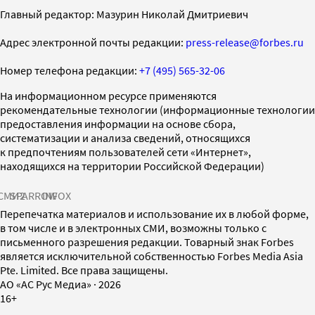
Главный редактор: Мазурин Николай Дмитриевич
Адрес электронной почты редакции:
press-release@forbes.ru
Номер телефона редакции:
+7 (495) 565-32-06
На информационном ресурсе применяются
рекомендательные технологии (информационные технологии
предоставления информации на основе сбора,
систематизации и анализа сведений, относящихся
к предпочтениям пользователей сети «Интернет»,
находящихся на территории Российской Федерации)
СМИ2
SPARROW
INFOX
Перепечатка материалов и использование их в любой форме,
в том числе и в электронных СМИ, возможны только с
письменного разрешения редакции. Товарный знак Forbes
является исключительной собственностью Forbes Media Asia
Pte. Limited. Все права защищены.
AO «АС Рус Медиа»
·
2026
16+