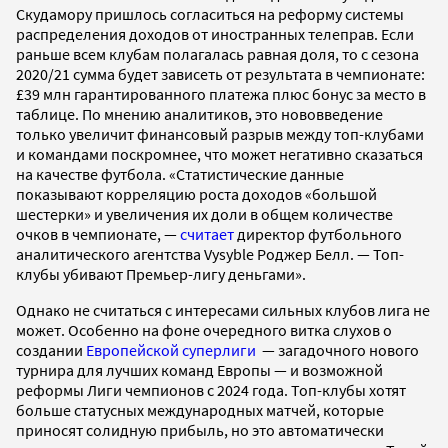
Скудамору пришлось согласиться на реформу системы
распределения доходов от иностранных телеправ. Если
раньше всем клубам полагалась равная доля, то с сезона
2020/21 сумма будет зависеть от результата в чемпионате:
£39 млн гарантированного платежа плюс бонус за место в
таблице. По мнению аналитиков, это нововведение
только увеличит финансовый разрыв между топ-клубами
и командами поскромнее, что может негативно сказаться
на качестве футбола. «Статистические данные
показывают корреляцию роста доходов «большой
шестерки» и увеличения их доли в общем количестве
очков в чемпионате, —
считает
директор футбольного
аналитического агентства Vysyble Роджер Белл. — Топ-
клубы убивают Премьер-лигу деньгами».
Однако не считаться с интересами сильных клубов лига не
может. Особенно на фоне очередного витка слухов о
создании
Европейской суперлиги
— загадочного нового
турнира для лучших команд Европы — и возможной
реформы Лиги чемпионов с 2024 года. Топ-клубы хотят
больше статусных международных матчей, которые
приносят солидную прибыль, но это автоматически