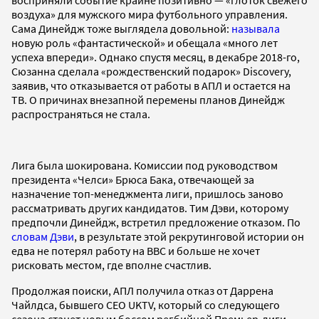
воздуха» для мужского мира футбольного управления.
Сама Динейдж тоже выглядела довольной:
называла
новую роль «фантастической» и обещала «много лет
успеха впереди». Однако спустя месяц, в декабре 2018-го,
Сюзанна сделала «рождественский подарок» Discovery,
заявив, что отказывается от работы в АПЛ и остается на
ТВ. О причинах внезапной перемены планов Динейдж
распространяться не стала.
Лига была шокирована. Комиссии под руководством
президента «Челси» Брюса Бака, отвечающей за
назначение топ-менеджмента лиги, пришлось заново
рассматривать других кандидатов. Тим Дэви, которому
предпочли Динейдж, встретил предложение отказом. По
словам Дэви
, в результате этой рекрутинговой истории он
едва не потерял работу на BBС и больше не хочет
рисковать местом, где вполне счастлив.
Продолжая поиски, АПЛ получила отказ от Даррена
Чайлдса, бывшего СEO UKTV, который со следующего
сезона станет новым боссом регбийной Премьер-лиги.