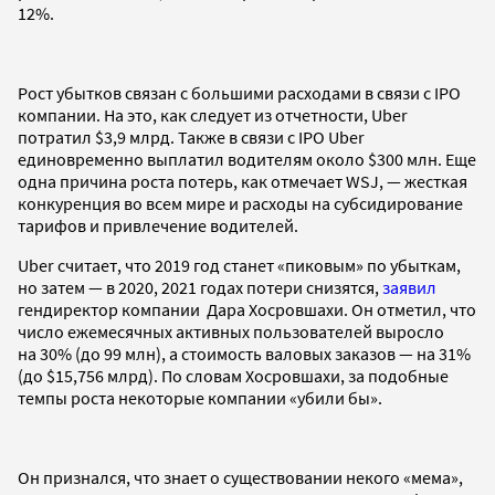
12%.
Рост убытков связан с большими расходами в связи с IPO
компании. На это, как следует из отчетности, Uber
потратил $3,9 млрд. Также в связи с IPO Uber
единовременно выплатил водителям около $300 млн. Еще
одна причина роста потерь, как отмечает WSJ, — жесткая
конкуренция во всем мире и расходы на субсидирование
тарифов и привлечение водителей.
Uber считает, что 2019 год станет «пиковым» по убыткам,
но затем — в 2020, 2021 годах потери снизятся,
заявил
гендиректор компании Дара Хосровшахи. Он отметил, что
число ежемесячных активных пользователей выросло
на 30% (до 99 млн), а стоимость валовых заказов — на 31%
(до $15,756 млрд). По словам Хосровшахи, за подобные
темпы роста некоторые компании «убили бы».
Он признался, что знает о существовании некого «мема»,