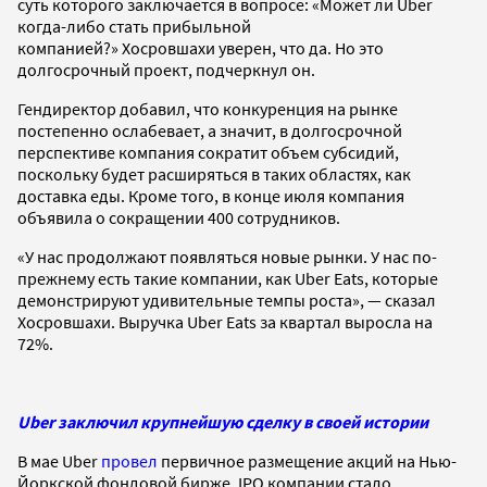
суть которого заключается в вопросе: «Может ли Uber
когда-либо стать прибыльной
компанией?» Хосровшахи уверен, что да. Но это
долгосрочный проект, подчеркнул он.
Гендиректор добавил, что конкуренция на рынке
постепенно ослабевает, а значит, в долгосрочной
перспективе компания сократит объем субсидий,
поскольку будет расширяться в таких областях, как
доставка еды. Кроме того, в конце июля компания
объявила о сокращении 400 сотрудников.
«У нас продолжают появляться новые рынки. У нас по-
прежнему есть такие компании, как Uber Eats, которые
демонстрируют удивительные темпы роста», — сказал
Хосровшахи. Выручка Uber Eats за квартал выросла на
72%.
Uber заключил крупнейшую сделку в своей истории
В мае Uber
провел
первичное размещение акций на Нью-
Йоркской фондовой бирже. IPO компании стало