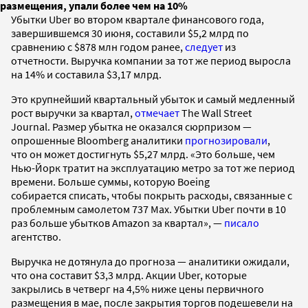
размещения, упали более чем на 10%
Убытки Uber во втором квартале финансового года,
завершившемся 30 июня, составили $5,2 млрд по
сравнению с $878 млн годом ранее,
следует
из
отчетности. Выручка компании за тот же период выросла
на 14% и составила $3,17 млрд.
Это крупнейший квартальный убыток и самый медленный
рост выручки за квартал,
отмечает
The Wall Street
Journal. Размер убытка не оказался сюрпризом —
опрошенные Bloomberg аналитики
прогнозировали
,
что он может достигнуть $5,27 млрд. «Это больше, чем
Нью-Йорк тратит на эксплуатацию метро за тот же период
времени. Больше суммы, которую Boeing
собирается списать, чтобы покрыть расходы, связанные с
проблемным самолетом 737 Max. Убытки Uber почти в 10
раз больше убытков Amazon за квартал», —
писало
агентство.
Выручка не дотянула до прогноза — аналитики ожидали,
что она составит $3,3 млрд. Акции Uber, которые
закрылись в четверг на 4,5% ниже цены первичного
размещения в мае, после закрытия торгов подешевели на