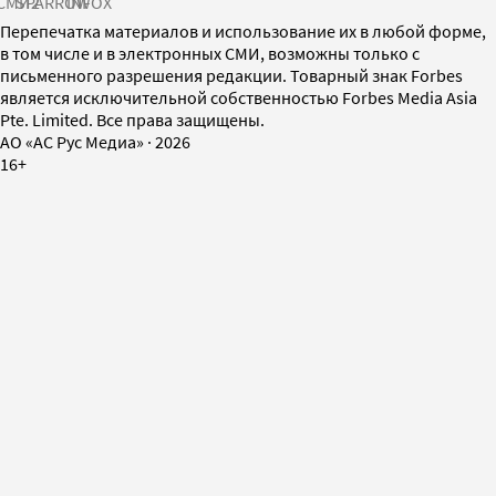
СМИ2
SPARROW
INFOX
Перепечатка материалов и использование их в любой форме,
в том числе и в электронных СМИ, возможны только с
письменного разрешения редакции. Товарный знак Forbes
является исключительной собственностью Forbes Media Asia
Pte. Limited. Все права защищены.
AO «АС Рус Медиа»
·
2026
16+