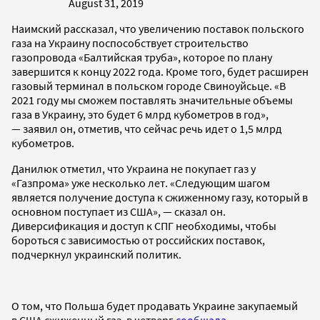
August 31, 2019
Наимский рассказал, что увеличению поставок польского
газа на Украину поспособствует строительство
газопровода «Балтийская труба», которое по плану
завершится к концу 2022 года. Кроме того, будет расширен
газовый терминал в польском городе Свиноуйсьце. «В
2021 году мы сможем поставлять значительные объемы
газа в Украину, это будет 6 млрд кубометров в год»,
— заявил он, отметив, что сейчас речь идет о 1,5 млрд
кубометров.
Данилюк отметил, что Украина не покупает газ у
«Газпрома» уже несколько лет. «Следующим шагом
является получение доступа к сжиженному газу, который в
основном поступает из США», — сказал он.
Диверсификация и доступ к СПГ необходимы, чтобы
бороться с зависимостью от российских поставок,
подчеркнул украинский политик.
О том, что Польша будет продавать Украине закупаемый
в США сжиженный газ, в четверг
сообщала