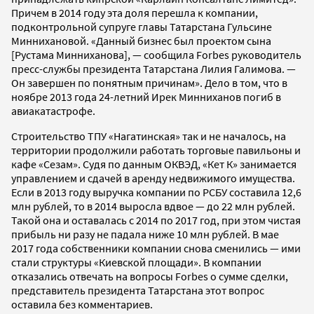
Причем в 2014 году эта доля перешла к компании,
подконтрольной супруге главы Татарстана Гульсине
Миннихановой. «Данный бизнес был проектом сына
[Рустама Минниханова], — сообщила Forbes руководитель
пресс-службы президента Татарстана Лилия Галимова. —
Он завершен по понятным причинам». Дело в том, что в
ноябре 2013 года 24-летний Ирек Минниханов погиб в
авиакатастрофе.
Строительство ТПУ «Нагатинская» так и не началось, на
территории продолжили работать торговые павильоны и
кафе «Сезам». Судя по данным ОКВЭД, «Кет К» занимается
управлением и сдачей в аренду недвижимого имущества.
Если в 2013 году выручка компании по РСБУ составила 12,6
млн рублей, то в 2014 выросла вдвое — до 22 млн рублей.
Такой она и оставалась с 2014 по 2017 год, при этом чистая
прибыль ни разу не падала ниже 10 млн рублей. В мае
2017 года собственники компании снова сменились — ими
стали структуры «Киевской площади». В компании
отказались отвечать на вопросы Forbes о сумме сделки,
представитель президента Татарстана этот вопрос
оставила без комментариев.