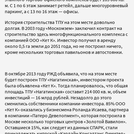
м. С 1 по 6 этаж занимает ретейл, дальше многоуровневый
паркинг, а с 13 по 16 этаж — офисы.
История строительства ТПУ на этом месте довольно
долгая. В 2003 году «Москомзем» заключил контракт на
строительство здесь многофункционального комплекса с
компанией ООО «Кет К». Инвестор получил в аренду
около 0,5 га земли до 2051 года, но не построил ничего,
кроме нескольких торговых павильонов и автостоянки.
В октябре 2013 году РЖД объявила, что на этом месте
будет построен ТПУ «Нагатинская», инвестором проекта
была объявлена «Кет К». Тогда планировалось, что общая
площадь ТПУ «Нагатинская» составит 214 000 кв. м, объем
инвестиций — 16 млрд рублей. Незадолго до этого
сменились собственники компании-инвестора. 85% ООО
«Кет К» оказались у бизнесмена Роланда Исаева, партнера
в компании «Патеро Девелопмент», которая построила в
Москве несколько торговых центров «Золотой Вавилон».
Оставшиеся 15%, как следует из данных СПАРК, стали
принадлежать кипрской «Карлайн Консалтанс Лимитед».