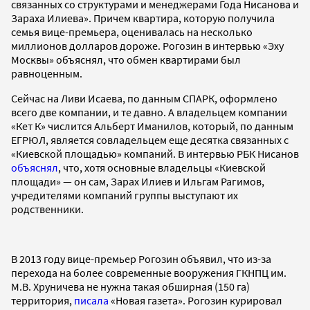
связанных со структурами и менеджерами Года Нисанова и
Зараха Илиева». Причем квартира, которую получила
семья вице-премьера, оценивалась на несколько
миллионов долларов дороже. Рогозин в интервью «Эху
Москвы» объяснял, что обмен квартирами был
равноценным.
Сейчас на Ливи Исаева, по данным СПАРК, оформлено
всего две компании, и те давно. А владельцем компании
«Кет К» числится Альберт Иманилов, который, по данным
ЕГРЮЛ, является совладельцем еще десятка связанных с
«Киевской площадью» компаний. В интервью РБК Нисанов
объяснял
, что, хотя основные владельцы «Киевской
площади» — он сам, Зарах Илиев и Ильгам Рагимов,
учредителями компаний группы выступают их
родственники.
В 2013 году вице-премьер Рогозин объявил, что из-за
перехода на более современные вооружения ГКНПЦ им.
М.В. Хруничева не нужна такая обширная (150 га)
территория,
писала
«Новая газета». Рогозин курировал