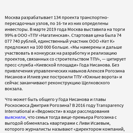
Москва разрабатывает 134 проекта транспортно-
пересадочных узлов, по 16-ти из них определены
инвесторы. В марте 2019 года Москва выставила на торги
99% в ООО «ТПУ «Нагатинская». Стартовая цена была 74
077
740 рублей, единственный участник ООО «Кет К»
предложил на 100 000 больше. «Мы намерены и дальше
участвовать в конкурсах на разработку и реализацию
проектов, связанных со строительством ТПУ», — цитирует
пресс-служба «Киевской площади» Года Нисанова. Без
привлечения управленческих навыков Алексея Рогозина
Нисанов и Илиев уже построили ТПУ «Южные ворота» и
сейчас заканчивают реконструкцию Щелковского
вокзала.
Что может быть общего у Года Нисанова и главы
Роскосмоса Дмитрия Рогозина? В 2016 году Transparency
International и «Ведомости» в ходе расследования
выяснили
, что семья тогда вице-премьера Рогозина с
выгодой обменялась квартирами с Ливи Исаевым,
которого журналисты называют «директором компаний,