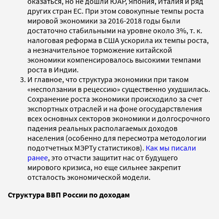
оказаться, но не дошли ЮАР, Япония, Италия и ряд
других стран ЕС. При этом совокупные темпы роста
мировой экономики за 2016-2018 годы были
достаточно стабильными на уровне около 3%, т. к.
налоговая реформа в США ускорила их темпы роста,
а незначительное торможение китайской
экономики компенсировалось высокими темпами
роста в Индии.
И главное, что структура экономики при таком
«несползании в рецессию» существенно ухудшилась.
Сохранение роста экономики происходило за счет
экспортных отраслей и на фоне огосударствления
всех основных секторов экономики и долгосрочного
падения реальных располагаемых доходов
населения (особенно для пересмотра методологии
подотчетных МЭРТу статистиков).
Как мы писали
ранее
, это отчасти защитит нас от будущего
мирового кризиса, но еще сильнее закрепит
отсталость экономической модели.
Структура ВВП России по доходам