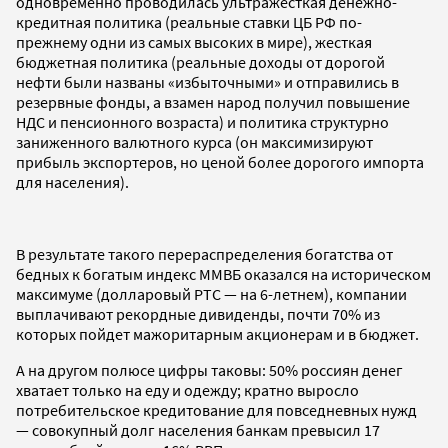
одновременно проводилась ультражесткая денежно-
кредитная политика (реальные ставки ЦБ РФ по-
прежнему одни из самых высоких в мире), жесткая
бюджетная политика (реальные доходы от дорогой
нефти были названы «избыточными» и отправились в
резервные фонды, а взамен народ получил повышение
НДС и пенсионного возраста) и политика структурно
заниженного валютного курса (он максимизируют
прибыль экспортеров, но ценой более дорогого импорта
для населения).
В результате такого перераспределения богатства от
бедных к богатым индекс ММВБ оказался на историческом
максимуме (долларовый РТС — на 6-летнем), компании
выплачивают рекордные дивиденды, почти 70% из
которых пойдет мажоритарным акционерам и в бюджет.
А на другом полюсе цифры таковы: 50% россиян денег
хватает только на еду и одежду; кратно выросло
потребительское кредитование для повседневных нужд
— совокупный долг населения банкам превысил 17