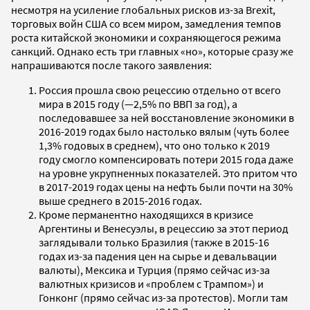
несмотря на усиление глобальных рисков из-за Brexit,
торговых войн США со всем миром, замедления темпов
роста китайской экономики и сохраняющегося режима
санкций. Однако есть три главных «но», которые сразу же
напрашиваются после такого заявления:
Россия прошла свою рецессию отдельно от всего
мира в 2015 году (—2,5% по ВВП за год), а
последовавшее за ней восстановление экономики в
2016-2019 годах было настолько вялым (чуть более
1,3% годовых в среднем), что оно только к 2019
году смогло компенсировать потери 2015 года даже
на уровне укрупненных показателей. Это притом что
в 2017-2019 годах цены на нефть были почти на 30%
выше среднего в 2015-2016 годах.
Кроме перманентно находящихся в кризисе
Аргентины и Венесуэлы, в рецессию за этот период
заглядывали только Бразилия (также в 2015-16
годах из-за падения цен на сырье и девальвации
валюты), Мексика и Турция (прямо сейчас из-за
валютных кризисов и «проблем с Трампом») и
Гонконг (прямо сейчас из-за протестов). Могли там