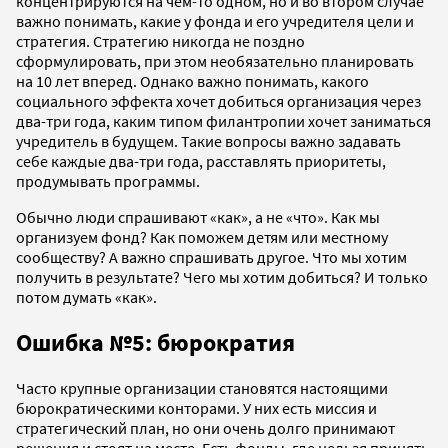
концентрируются на чем-то одном, но и во втором случае
важно понимать, какие у фонда и его учредителя цели и
стратегия. Стратегию никогда не поздно
сформулировать, при этом необязательно планировать
на 10 лет вперед. Однако важно понимать, какого
социального эффекта хочет добиться организация через
два-три года, каким типом филантропии хочет заниматься
учредитель в будущем. Такие вопросы важно задавать
себе каждые два-три года, расставлять приоритеты,
продумывать программы.
Обычно люди спрашивают «как», а не «что». Как мы
организуем фонд? Как поможем детям или местному
сообществу? А важно спрашивать другое. Что мы хотим
получить в результате? Чего мы хотим добиться? И только
потом думать «как».
Ошибка №5: бюрократия
Часто крупные организации становятся настоящими
бюрократическими конторами. У них есть миссия и
стратегический план, но они очень долго принимают
решения и стоят на месте. Есть фонды, где нельзя принять