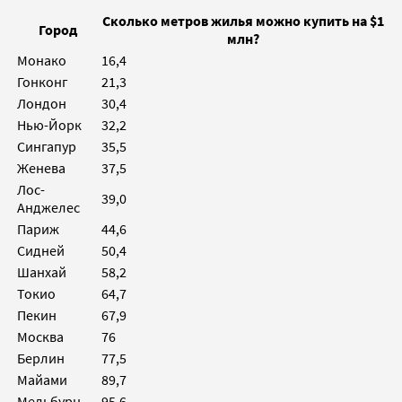
Сколько метров жилья можно купить на $1
Город
млн?
Монако
16,4
Гонконг
21,3
Лондон
30,4
Нью-Йорк
32,2
Сингапур
35,5
Женева
37,5
Лос-
39,0
Анджелес
Париж
44,6
Сидней
50,4
Шанхай
58,2
Токио
64,7
Пекин
67,9
Москва
76
Берлин
77,5
Майами
89,7
Мельбурн
95,6