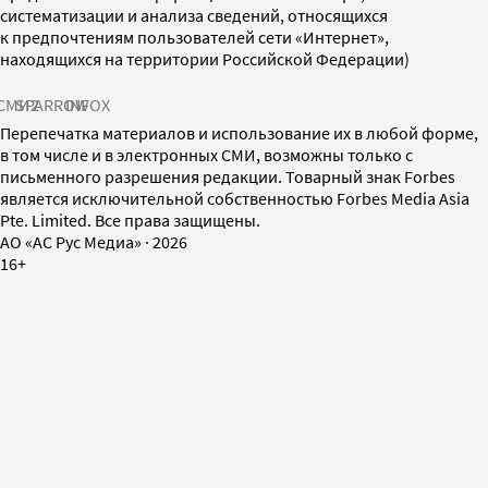
систематизации и анализа сведений, относящихся
к предпочтениям пользователей сети «Интернет»,
находящихся на территории Российской Федерации)
СМИ2
SPARROW
INFOX
Перепечатка материалов и использование их в любой форме,
в том числе и в электронных СМИ, возможны только с
письменного разрешения редакции. Товарный знак Forbes
является исключительной собственностью Forbes Media Asia
Pte. Limited. Все права защищены.
AO «АС Рус Медиа»
·
2026
16+