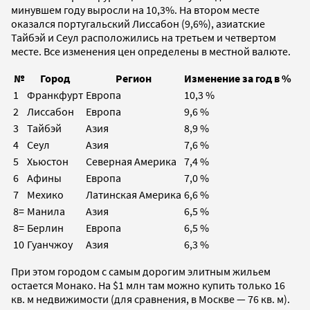
минувшем году выросли на 10,3%. На втором месте
оказался португальский Лиссабон (9,6%), азиатские
Тайбэй и Сеул расположились на третьем и четвертом
месте. Все изменения цен определены в местной валюте.
№
Город
Регион
Изменение за год в %
1
Франкфурт
Европа
10,3 %
2
Лиссабон
Европа
9,6 %
3
Тайбэй
Азия
8,9 %
4
Сеул
Азия
7,6 %
5
Хьюстон
Северная Америка
7,4 %
6
Афины
Европа
7,0 %
7
Мехико
Латинская Америка
6,6 %
8=
Манила
Азия
6,5 %
8=
Берлин
Европа
6,5 %
10
Гуанчжоу
Азия
6,3 %
При этом городом с самым дорогим элитным жильем
остается Монако. На $1 млн там можно купить только 16
кв. м недвижимости (для сравнения, в Москве — 76 кв. м).