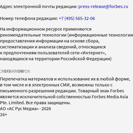
Адрес электронной почты редакции:
press-release@forbes.ru
Номер телефона редакции:
+7 (495) 565-32-06
На информационном ресурсе применяются
рекомендательные технологии (информационные технологии
предоставления информации на основе сбора,
систематизации и анализа сведений, относящихся
к предпочтениям пользователей сети «Интернет»,
находящихся на территории Российской Федерации)
СМИ2
SPARROW
INFOX
Перепечатка материалов и использование их в любой форме,
в том числе и в электронных СМИ, возможны только с
письменного разрешения редакции. Товарный знак Forbes
является исключительной собственностью Forbes Media Asia
Pte. Limited. Все права защищены.
AO «АС Рус Медиа»
·
2026
16+