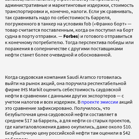
административные и маркетинговые издержки, стоимость
транспортировки и, конечно, налоги. Если уж сравнивать,
так сравнивать надо по себестоимость барреля,
погруженного в танкер на условиях fob («Франко борт» —
товар считается поставленным, когда он поступил на борт
судна в порту отправки. —
Forbes
) и готового отправиться
к конечному потребителю. Тогда перспектива победы или
поражения в соперничестве с другими поставщиками
нефти станет более очевидной и обоснованной.
Когда саудовская компания Saudi Aramco готовилась
выйти на рынок акций, она поручила респектабельной
фирме IHS Markit оценить себестоимость саудовской
нефти в сравнении с данными других экспортеров — с
учетом налогов и всех издержек. В
проекте эмиссии
акций
это сравнение зафиксировано. Получилось, что
безубыточная цена саудовской нефти составляет в
среднем $17 за баррель, а для нефти со старых проектов,
где капиталовложения давно окупились, даже около $10.
Безубыточную цену российской нефти там оценили в $42
за баррель.