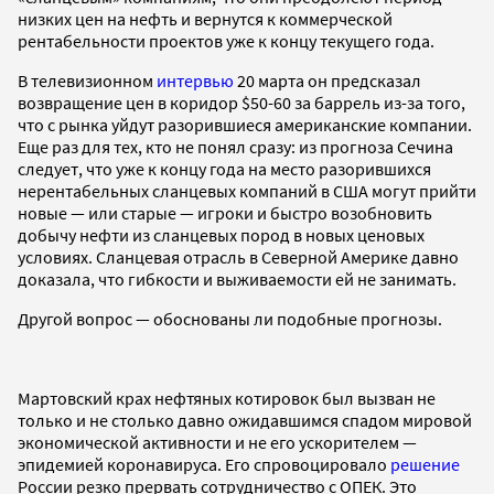
низких цен на нефть и вернутся к коммерческой
рентабельности проектов уже к концу текущего года.
В телевизионном
интервью
20 марта он предсказал
возвращение цен в коридор $50-60 за баррель из-за того,
что с рынка уйдут разорившиеся американские компании.
Еще раз для тех, кто не понял сразу: из прогноза Сечина
следует, что уже к концу года на место разорившихся
нерентабельных сланцевых компаний в США могут прийти
новые — или старые — игроки и быстро возобновить
добычу нефти из сланцевых пород в новых ценовых
условиях. Сланцевая отрасль в Северной Америке давно
доказала, что гибкости и выживаемости ей не занимать.
Другой вопрос — обоснованы ли подобные прогнозы.
Мартовский крах нефтяных котировок был вызван не
только и не столько давно ожидавшимся спадом мировой
экономической активности и не его ускорителем —
эпидемией коронавируса. Его спровоцировало
решение
России резко прервать сотрудничество с ОПЕК. Это