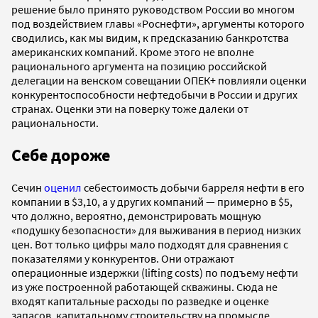
решение было принято руководством России во многом
под воздействием главы «Роснефти», аргументы которого
сводились, как мы видим, к предсказанию банкротства
американских компаний. Кроме этого не вполне
рационального аргумента на позицию российской
делегации на венском совещании ОПЕК+ повлияли оценки
конкурентоспособности нефтедобычи в России и других
странах. Оценки эти на поверку тоже далеки от
рациональности.
Себе дороже
Сечин
оценил
себестоимость добычи барреля нефти в его
компании в $3,10, а у других компаний — примерно в $5,
что должно, вероятно, демонстрировать мощную
«подушку безопасности» для выживания в период низких
цен. Вот только цифры мало подходят для сравнения с
показателями у конкурентов. Они отражают
операционные издержки (lifting costs) по подъему нефти
из уже построенной работающей скважины. Сюда не
входят капитальные расходы по разведке и оценке
запасов, капитальному строительству на промысле,