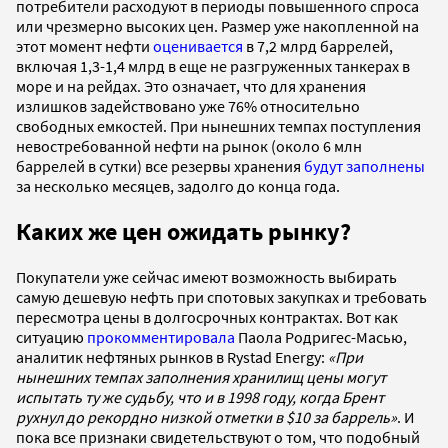
потребители расходуют в периоды повышенного спроса
или чрезмерно высоких цен. Размер уже накопленной на
этот момент нефти
оценивается
в 7,2 млрд баррелей,
включая 1,3-1,4 млрд в еще не разгруженных танкерах в
море и на рейдах. Это означает, что для хранения
излишков задействовано уже 76% относительно
свободных емкостей. При нынешних темпах поступления
невостребованной нефти на рынок (около 6 млн
баррелей в сутки) все резервы хранения
будут заполнены
за несколько месяцев, задолго до конца года.
Каких же цен ожидать рынку?
Покупатели уже сейчас имеют возможность выбирать
самую дешевую нефть при спотовых закупках и требовать
пересмотра цены в долгосрочных контрактах. Вот как
ситуацию
прокомментировала
Паола Родригес-Масью,
аналитик нефтяных рынков в Rystad Energy:
«При
нынешних темпах заполнения хранилищ цены могут
испытать ту же судьбу, что и в 1998 году, когда Брент
рухнул до рекордно низкой отметки в $10 за баррель»
. И
пока все признаки свидетельствуют о том, что подобный