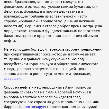
ценообразования, где тон задают спекулянты
финансового рынка, торгующие такими бумагами, как
фьючерсы, форварды и прочие деривативы и
извлекающие прибыль из волатильности (часто
спровоцированной нарочно запущенными ложными
новостями). Вернемся в старое доброе время, когда цена
определялась главным фундаментальным показателем —
балансом спроса и предложения физических объемов
нефти.
Мы наблюдаем большой перекос в сторону предложения
при сократившемся спросе, который в тому же имеет
тенденцию к дальнейшему скукоживанию под
воздействием коронавируса и общего экономического
спада, грозящего рецессией и стагнацией. Цикл
экономического роста, судя по многим признакам,
завершен
.
Спрос на нефть и нефтепродукты в Азии только за
февраль сократился на 7 млн баррелей в сутки, а в
мировом масштабе в апреле ожидается спад
среднесуточного спроса на уровне примерно 10-11 млн
баррелей,
прогнозирует
норвежская компания Rystad