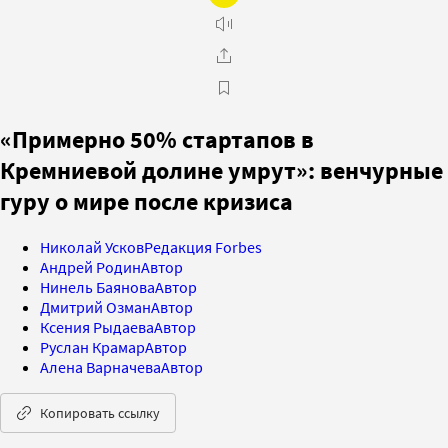
«Примерно 50% стартапов в
Кремниевой долине умрут»: венчурные
гуру о мире после кризиса
Николай Усков
Редакция Forbes
Андрей Родин
Автор
Нинель Баянова
Автор
Дмитрий Озман
Автор
Ксения Рыдаева
Автор
Руслан Крамар
Автор
Алена Варначева
Автор
Копировать ссылку