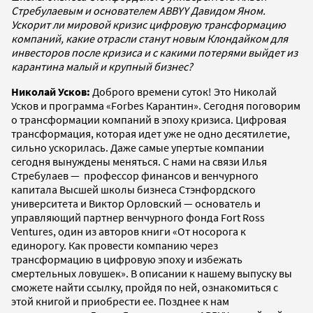
Стребулаевым и основателем ABBYY Давидом Яном.
Ускорит ли мировой кризис цифровую трансформацию
компаний, какие отрасли станут новым Клондайком для
инвесторов после кризиса и с какими потерями выйдет из
карантина малый и крупный бизнес?
Николай Усков:
Доброго времени суток! Это Николай
Усков и программа «Forbes Карантин». Сегодня поговорим
о трансформации компаний в эпоху кризиса. Цифровая
трансформация, которая идет уже не одно десятилетие,
сильно ускорилась. Даже самые упертые компании
сегодня вынуждены меняться. С нами на связи Илья
Стребулаев — профессор финансов и венчурного
капитала Высшей школы бизнеса Стэнфордского
университета и Виктор Орловский — основатель и
управляющий партнер венчурного фонда Fort Ross
Ventures, один из авторов книги «От носорога к
единорогу. Как провести компанию через
трансформацию в цифровую эпоху и избежать
смертельных ловушек». В описании к нашему выпуску вы
сможете найти ссылку, пройдя по ней, ознакомиться с
этой книгой и приобрести ее. Позднее к нам