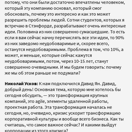
потому, что они были достаточно впечатлены человеком,
который эту компанию основал, который смог
обосновать, почему это интересно и как это может
разрешить проблемы людей. Сотни студентов, которых я
встречаю в Стэнфорде, разрабатывают очень интересные
идеи. Половина из них совершенно сумасшедшие. То есть
если я вам сейчас начну перечислять все эти идеи, то 90%
из них заведомо неудобоваримые и, скорее всего,
останутся неудобоваримыми. Проблема в том, что 10%, а
может, и меньше, которые сейчас кажутся
неудобоваримыми, потом, через 10-15 лет, станут
совершенно очевидными. И мы будем говорить: почему
же мы об этом раньше не подумали?
Николай Усков:
К нам подключился Давид Ян. Давид,
добрый день! Основная тема, которую мне хотелось бы
сегодня обсудить, — это трансформация крупных
компаний, это agile, элементы удаленной работы,
проектная работа. Эта трансформация началась не
сегодня, но, очевидно, кризис ускорит трансформацию
корпоративной культуры и вообще всего бизнеса. Как ты
считаешь, что самое важное сейчас? И какими выйдут
корпорации из этого кризиса?