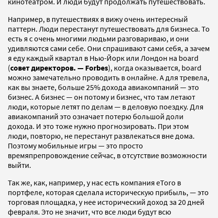
кинотеатром. И люди будут продолжать путешествовать.
Например, в путешествиях я вижу очень интересный
паттерн. Люди перестанут путешествовать для бизнеса. То
есть я с очень многими людьми разговариваю, и они
удивляются сами себе. Они спрашивают сами себя, а зачем
я еду каждый квартал в Нью-Йорк или Лондон на board
(
совет директоров. — Forbes
), когда оказывается, board
можно замечательно проводить в онлайне. А для тревела,
как вы знаете, больше 25% дохода авиакомпаний — это
бизнес. А бизнес — он потому и бизнес, что там летают
люди, которые летят по делам — в деловую поездку. Для
авиакомпаний это означает потерю большой доли
дохода. И это тоже нужно прогнозировать. При этом
люди, повторю, не перестанут развлекаться вне дома.
Поэтому мобильные игры — это просто
времяпрепровождение сейчас, в отсутствие возможности
выйти.
Так же, как, например, у нас есть компания eToro в
портфеле, которая сделала историческую прибыль, — это
торговая площадка, у нее исторический доход за 20 дней
февраля. Это не значит, что все люди будут всю