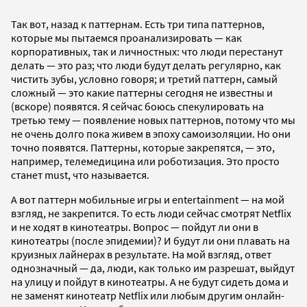
Так вот, назад к паттернам. Есть три типа паттернов,
которые мы пытаемся проанализировать — как
корпоративных, так и личностных: что люди перестанут
делать — это раз; что люди будут делать регулярно, как
чистить зубы, условно говоря; и третий паттерн, самый
сложный — это какие паттерны сегодня не известны и
(вскоре) появятся. Я сейчас боюсь спекулировать на
третью тему — появление новых паттернов, потому что мы
не очень долго пока живем в эпоху самоизоляции. Но они
точно появятся. Паттерны, которые закрепятся, — это,
например, телемедицина или роботизация. Это просто
станет must, что называется.
А вот паттерн мобильные игры и entertainment — на мой
взгляд, не закрепится. То есть люди сейчас смотрят Netflix
и не ходят в кинотеатры. Вопрос — пойдут ли они в
кинотеатры (после эпидемии)? И будут ли они плавать на
круизных лайнерах в результате. На мой взгляд, ответ
однозначный — да, люди, как только им разрешат, выйдут
на улицу и пойдут в кинотеатры. А не будут сидеть дома и
не заменят кинотеатр Netflix или любым другим онлайн-