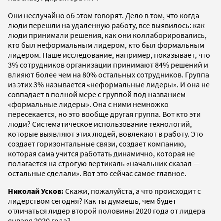
Они неслучайно об этом говорят. Дело в том, что когда
люди перешли на удаленную работу, все выявилось: как
люди принимали решения, как они коллаборировались,
кто был неформальным лидером, кто был формальным
лидером. Наше исследование, например, показывает, что
3% сотрудников организации принимают 84% решений и
влияют более чем на 80% остальных сотрудников. Группа
из этих 3% называется «неформальные лидеры». И она не
совпадает в полной мере с группой под названием
«формальные лидеры». Она с ними немножко
пересекается, но это вообще другая группа. Вот кто эти
люди? Систематическое использование технологий,
которые выявляют этих людей, вовлекают в работу. Это
создает горизонтальные связи, создает компанию,
которая сама учится работать динамично, которая не
полагается на строгую вертикаль «начальник сказал —
остальные сделали». Вот это сейчас самое главное.
Николай Усков:
Скажи, пожалуйста, а что происходит с
лидерством сегодня? Как ты думаешь, чем будет
отличаться лидер второй половины 2020 года от лидера
января 2020 года?