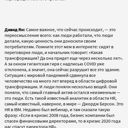
Давид Ян:
Самое важное, что сейчас происходит, — это
переосмысление всего: как люди работали, что люди
делали, какую ценность они доносили своим
потребителям. Помните этот мем в интернете: сидят в
переговорке люди, и начальник говорит: «Какая
трансформация? Да она придет еще через несколько лет».
А за окном гигантская гиря с надписью COVID уже
отклонена, а значит, она сейчас разрушит все это здание.
Ситуация с мировой пандемией сдвинула все
человечество на много лет вперед в области цифровой
трансформации. И люди поняли несколько вещей. Они
поняли, что самый главный актив остался неизменным —
это люди. Есть такой известный аналитик в области HR,
самый известный, наверное, в мире — Джордж Берсон. Это
HR в IBM. Недавно был вебинар, и там сказали такую
фразу: «Если в кризис 2008 года, бизнес компании был
спасен финансовыми директорами, то в кризис 2020 года
нас спасут директора HR».