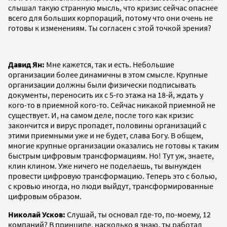
слышал такую странную мысль, что кризис сейчас опаснее
всего для больших корпораций, потому что они очень не
готовы к изменениям. Ты согласен с этой точкой зрения?
Давид Ян:
Мне кажется, так и есть. Небольшие
организации более динамичны в этом смысле. Крупные
организации должны были физически подписывать
документы, переносить их с 5-го этажа на 18-й, ждать у
кого-то в приемной кого-то. Сейчас никакой приемной не
существует. И, на самом деле, после того как кризис
закончится и вирус пропадет, половины организаций с
этими приемными уже и не будет, слава Богу. В общем,
многие крупные организации оказались не готовы к таким
быстрым цифровым трансформациям. Но! Тут уж, знаете,
клин клином. Уже ничего не поделаешь, ты вынужден
провести цифровую трансформацию. Теперь это с болью,
с кровью иногда, но люди выйдут, трансформированные
цифровым образом.
Николай Усков:
Слушай, ты основал где-то, по-моему, 12
компаний? В принципе, насколько я знаю, ты работал