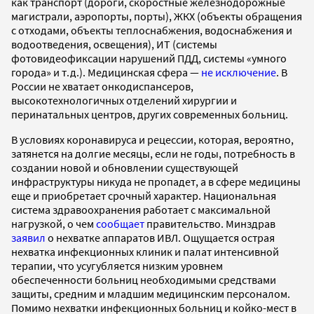
как транспорт (дороги, скоростные железнодорожные
магистрали, аэропорты, порты), ЖКХ (объекты обращения
с отходами, объекты теплоснабжения, водоснабжения и
водоотведения, освещения), ИТ (системы
фотовидеофиксации нарушений ПДД, системы «умного
города» и т.д.). Медицинская сфера —
не исключение
. В
России не хватает онкодиспансеров,
высокотехнологичных отделений хирургии и
перинатальных центров, других современных больниц.
В условиях коронавируса и рецессии, которая, вероятно,
затянется на долгие месяцы, если не годы, потребность в
создании новой и обновлении существующей
инфраструктуры никуда не пропадет, а в сфере медицины
еще и приобретает срочный характер. Национальная
система здравоохранения работает с максимальной
нагрузкой, о чем
сообщает
правительство. Минздрав
заявил
о нехватке аппаратов ИВЛ. Ощущается острая
нехватка инфекционных клиник и палат интенсивной
терапии, что усугубляется низким уровнем
обеспеченности больниц необходимыми средствами
защиты, средним и младшим медицинским персоналом.
Помимо нехватки инфекционных больниц и койко-мест в