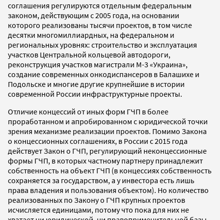
соглашения регулируются отдельным федеральным
законом, действующим с 2005 года, на основании
которого реализованы тысячи проектов, в том числе
десятки многомиллиардных, на федеральном и
региональных уровнях: строительство и эксплуатация
участков Центральной кольцевой автодороги,
реконструкция участков магистрали М-3 «Украина»,
создание современных онкодиспансеров в Балашихе и
Подольске и многие другие крупнейшие в истории
современной России инфраструктурные проекты.
Отличие концессий от иных форм ГЧП в более
проработанном и апробированном с юридической точки
зрения механизме реализации проектов. Помимо Закона
о концессионных соглашениях, в России с 2015 года
действует Закон о ГЧП, регулирующий неконцессионные
формы ГЧП, в которых частному партнеру принадлежит
собственность на объект ГЧП (в концессиях собственность
сохраняется за государством, а у инвестора есть лишь
права владения и пользования объектом). Но количество
реализованных по Закону о ГЧП крупных проектов
исчисляется единицами, потому что пока для них не
хватает ни юридической, ни правоприменительной базы.