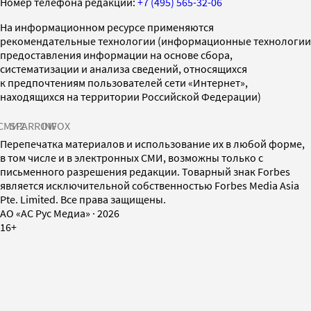
Номер телефона редакции:
+7 (495) 565-32-06
На информационном ресурсе применяются
рекомендательные технологии (информационные технологии
предоставления информации на основе сбора,
систематизации и анализа сведений, относящихся
к предпочтениям пользователей сети «Интернет»,
находящихся на территории Российской Федерации)
СМИ2
SPARROW
INFOX
Перепечатка материалов и использование их в любой форме,
в том числе и в электронных СМИ, возможны только с
письменного разрешения редакции. Товарный знак Forbes
является исключительной собственностью Forbes Media Asia
Pte. Limited. Все права защищены.
AO «АС Рус Медиа»
·
2026
16+