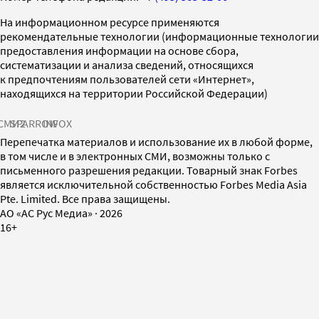
На информационном ресурсе применяются
рекомендательные технологии (информационные технологии
предоставления информации на основе сбора,
систематизации и анализа сведений, относящихся
к предпочтениям пользователей сети «Интернет»,
находящихся на территории Российской Федерации)
СМИ2
SPARROW
INFOX
Перепечатка материалов и использование их в любой форме,
в том числе и в электронных СМИ, возможны только с
письменного разрешения редакции. Товарный знак Forbes
является исключительной собственностью Forbes Media Asia
Pte. Limited. Все права защищены.
AO «АС Рус Медиа»
·
2026
16+