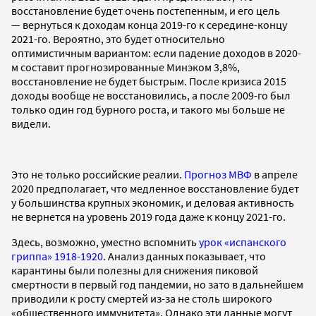
восстановление будет очень постепенным, и его цель
— вернуться к доходам конца 2019-го к середине-концу
2021-го. Вероятно, это будет относительно
оптимистичным вариантом: если падение доходов в 2020-
м составит прогнозированные Минэком 3,8%,
восстановление не будет быстрым. После кризиса 2015
доходы вообще не восстановились, а после 2009-го был
только один год бурного роста, и такого мы больше не
видели.
Это не только российские реалии.
Прогноз МВФ
в апреле
2020 предполагает, что медленное восстановление будет
у большинства крупных экономик, и деловая активность
не вернется на уровень 2019 года даже к концу 2021-го.
Здесь, возможно, уместно вспомнить
урок «испанского
гриппа» 1918-1920
. Анализ данных показывает, что
карантины были полезны для снижения пиковой
смертности в первый год пандемии, но зато в дальнейшем
приводили к росту смертей из-за не столь широкого
«общественного иммунитета». Однако эти данные могут