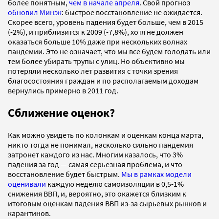
более понятным,
чем в начале апреля
. Свой прогноз
обновил Минэк
: быстрое восстановление не ожидается.
Скорее всего, уровень падения будет больше, чем в 2015
(-2%), и приблизится к 2009 (-7,8%), хотя не должен
оказаться больше 10% даже при нескольких волнах
пандемии. Это не означает, что мы все будем голодать или
тем более убирать трупы с улиц. Но объективно мы
потеряли несколько лет развития с точки зрения
благосостояния граждан и по располагаемым доходам
вернулись примерно в 2011 год.
Сближение оценок?
Как можно увидеть по колонкам и оценкам конца марта,
никто тогда не понимал, насколько сильно пандемия
затронет каждого из нас. Многим казалось, что 3%
падения за год — самая серьезная проблема, и что
восстановление будет быстрым.
Мы в рамках модели
оценивали
каждую неделю самоизоляции в 0,5-1%
снижения ВВП, и, вероятно, это окажется близким к
итоговым оценкам падения ВВП из-за сырьевых рынков и
карантинов.