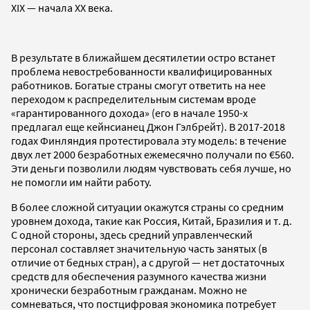
XIX — начала XX века.
В результате в ближайшем десятилетии остро встанет
проблема невостребованности квалифицированных
работников. Богатые страны смогут ответить на нее
переходом к распределительным системам вроде
«гарантированного дохода» (его в начале 1950-х
предлагал еще кейнсианец Джон Гэлбрейт). В 2017-2018
годах Финляндия протестировала эту модель: в течение
двух лет 2000 безработных ежемесячно получали по €560.
Эти деньги позволили людям чувствовать себя лучше, но
не помогли им найти работу.
В более сложной ситуации окажутся страны со средним
уровнем дохода, такие как Россия, Китай, Бразилия и т. д.
С одной стороны, здесь средний управленческий
персонал составляет значительную часть занятых (в
отличие от бедных стран), а с другой — нет достаточных
средств для обеспечения разумного качества жизни
хронически безработным гражданам. Можно не
сомневаться, что постцифровая экономика потребует