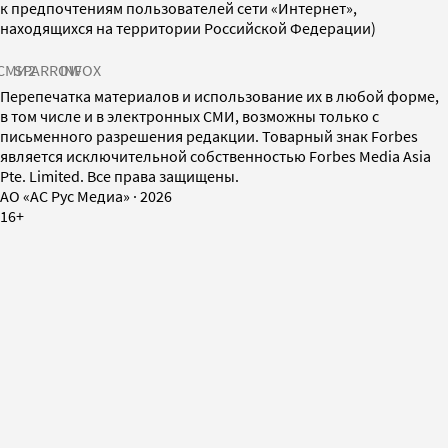
к предпочтениям пользователей сети «Интернет»,
находящихся на территории Российской Федерации)
СМИ2
SPARROW
INFOX
Перепечатка материалов и использование их в любой форме,
в том числе и в электронных СМИ, возможны только с
письменного разрешения редакции. Товарный знак Forbes
является исключительной собственностью Forbes Media Asia
Pte. Limited. Все права защищены.
AO «АС Рус Медиа»
·
2026
16+