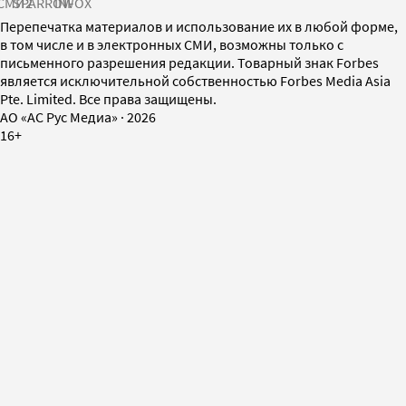
СМИ2
SPARROW
INFOX
Перепечатка материалов и использование их в любой форме,
в том числе и в электронных СМИ, возможны только с
письменного разрешения редакции. Товарный знак Forbes
является исключительной собственностью Forbes Media Asia
Pte. Limited. Все права защищены.
AO «АС Рус Медиа»
·
2026
16+