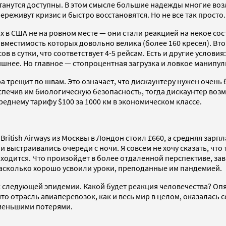
останутся доступны. В этом смысле большие надежды многие в
реживут кризис и быстро восстановятся. Но не все так просто.
ах в США не на ровном месте — они стали реакцией на некое со
вместимость которых довольно велика (более 160 кресел). Вт
в в сутки, что соответствует 4-5 рейсам. Есть и другие услов
ишнее. Но главное — стопроцентная загрузка и ловкое манипу
ра трещит по швам. Это означает, что дискаунтеру нужен очен
печив им биологическую безопасность, тогда дискаунтер возмо
реднему тарифу $100 за 1000 км в экономическом классе.
ritish Airways из Москвы в Лондон стоил £660, а средняя зарпл
 выстраивались очереди с ночи. Я совсем не хочу сказать, что 
ходится. Что произойдет в более отдаленной перспективе, зав
асколько хорошо усвоили уроки, преподанные им пандемией.
к следующей эпидемии. Какой будет реакция человечества? Оп
о отрасль авиаперевозок, как и весь мир в целом, оказалась с
меньшими потерями.