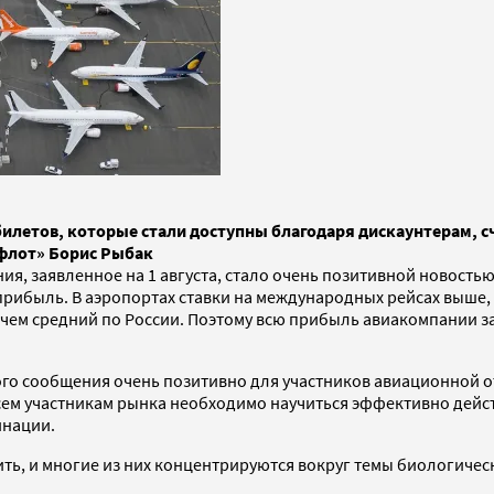
летов, которые стали доступны благодаря дискаунтерам, сч
офлот» Борис Рыбак
я, заявленное на 1 августа, стало очень позитивной новость
ибыль. В аэропортах ставки на международных рейсах выше, 
ем средний по России. Поэтому всю прибыль авиакомпании за
 сообщения очень позитивно для участников авиационной отра
всем участникам рынка необходимо научиться эффективно дейст
инации.
ть, и многие из них концентрируются вокруг темы биологичес