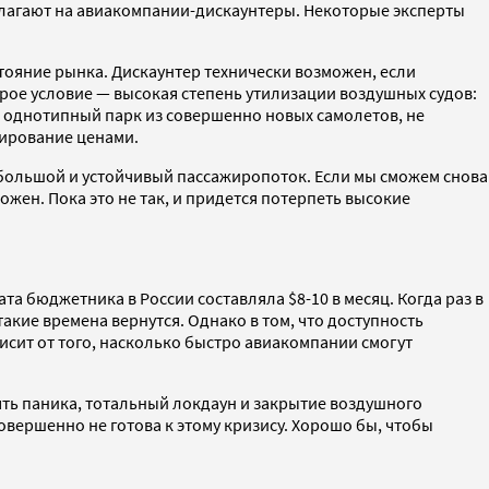
озлагают на авиакомпании-дискаунтеры. Некоторые эксперты
стояние рынка. Дискаунтер технически возможен, если
орое условие — высокая степень утилизации воздушных судов:
ия: однотипный парк из совершенно новых самолетов, не
лирование ценами.
ь большой и устойчивый пассажиропоток. Если мы сможем снова
жен. Пока это не так, и придется потерпеть высокие
ата бюджетника в России составляла $8-10 в месяц. Когда раз в
такие времена вернутся. Однако в том, что доступность
исит от того, насколько быстро авиакомпании смогут
ять паника, тотальный локдаун и закрытие воздушного
овершенно не готова к этому кризису. Хорошо бы, чтобы