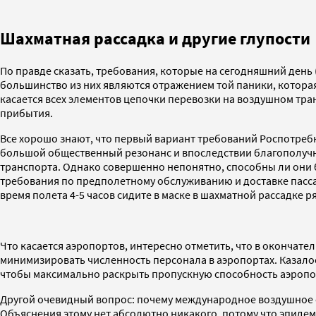
Шахматная рассадка и другие глупости
По правде сказать, требования, которые на сегодняшний день 
большинство из них являются отражением той паники, которая
касается всех элементов цепочки перевозки на воздушном тран
прибытия.
Все хорошо знают, что первый вариант требований Роспотреб
большой общественный резонанс и впоследствии благополуч
транспорта. Однако совершенно непонятно, способны ли они б
требования по предполетному обслуживанию и доставке пассаж
время полета 4-5 часов сидите в маске в шахматной рассадке
Что касается аэропортов, интересно отметить, что в окончат
минимизировать численность персонала в аэропортах. Казалось
чтобы максимально раскрыть пропускную способность аэропо
Другой очевидный вопрос: почему международное воздушное с
Объяснения этому нет абсолютно никакого, потому что эпидем