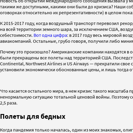
Новость об открытии международного сообщения вызвала у мн
такими же доступными, какими они были до кризиса? Наши со
оговорках относительно их репрезентативности) в целом показ
К 2015-2017 году, когда воздушный транспорт перевозил реко
на всей территории земного шара, за исключением США, возд
себестоимости.
Вот одна цифра
: в 2017 году весь мировой во
авиакомпаний. Остальные, грубо говоря, получили либо миним
Почему это произошло? Американские компании находятся в осо
были прекращены все полеты над территорией США. Последстви
Continental, Northwest Airlines и US Airways — прекратили с
установили экономически обоснованные цены, и лишь тогда о
Что касается остального мира, в нем кризис такого масштаба 
ненормальную ситуацию тотальной ценовой войны. Поэтому се
2,5 раза.
Полеты для бедных
Когда пандемия только началась, один из моих знакомых, олигар