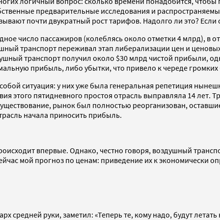
огих логичный вопрос: сколько времени понадобится, чтобы 
бственные предварительные исследования и распространяемые
ывают почти двукратный рост тарифов. Надолго ли это? Если о
рдное число пассажиров (колеблясь около отметки 4 млрд), в 
ушный транспорт переживал этап либерализации цен и ценовых
здушный транспорт получил около $30 млрд чистой прибыли, о
альную прибыль, либо убытки, что привело к череде громких б
бой ситуация: у них уже была генеральная репетиция нынешнег
я этого пятидневного простоя отрасль выправляла 14 лет. Тр
вое существование, рынок был полностью реорганизован, остав
трасль начала приносить прибыль.
происходит впервые. Однако, честно говоря, воздушный трансп
йчас мой прогноз по ценам: приведение их к экономически оп
х средней руки, заметил: «Теперь те, кому надо, будут летать 