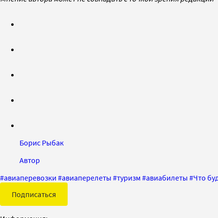
Борис Рыбак
Автор
#
авиаперевозки
#
авиаперелеты
#
туризм
#
авиабилеты
#
Что бу
Подписаться