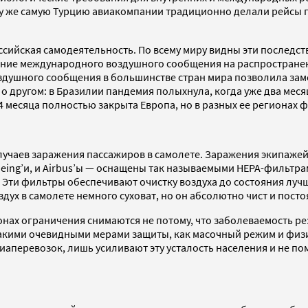
в ту же самую Турцию авиакомпании традиционно делали рейсы
оссийская самодеятельность. По всему миру видны эти последс
е международного воздушного сообщения на распространения 
воздушного сообщения в большинстве стран мира позволила за
 о другом: в Бразилии пандемия полыхнула, когда уже два мес
 4 месяца полностью закрыта Европа, но в разных ее региона
учаев заражения пассажиров в самолете. Заражения экипажей 
ng’и, и Airbus’ы — оснащены так называемыми HEPA-фильтрами (
я. Эти фильтры обеспечивают очистку воздуха до состояния лу
оздух в самолете немного суховат, но он абсолютно чист и пост
онах ограничения снимаются не потому, что заболеваемость рез
такими очевидными мерами защиты, как масочный режим и физи
аперевозок, лишь усиливают эту усталость населения и не по