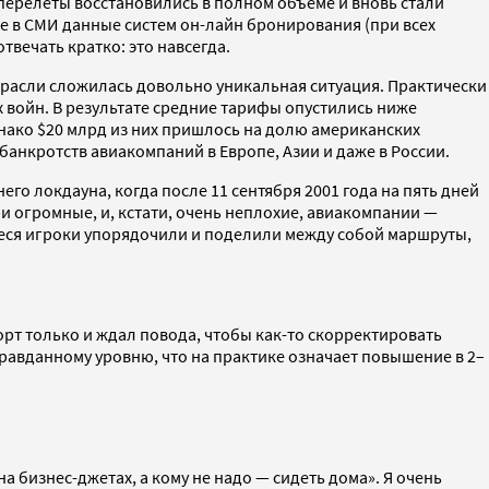
перелеты восстановились в полном объеме и вновь стали
 в СМИ данные систем он-лайн бронирования (при всех
твечать кратко: это навсегда.
отрасли сложилась довольно уникальная ситуация. Практически
 войн. В результате средние тарифы опустились ниже
днако $20 млрд из них пришлось на долю американских
анкротств авиакомпаний в Европе, Азии и даже в России.
о локдауна, когда после 11 сентября 2001 года на пять дней
и огромные, и, кстати, очень неплохие, авиакомпании —
шиеся игроки упорядочили и поделили между собой маршруты,
орт только и ждал повода, чтобы как-то скорректировать
равданному уровню, что на практике означает повышение в 2–
на бизнес-джетах, а кому не надо — сидеть дома». Я очень