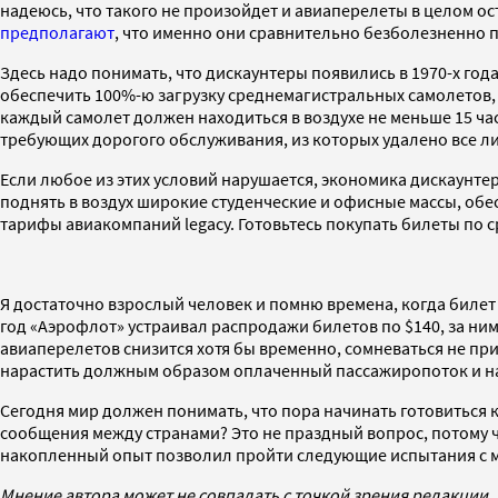
надеюсь, что такого не произойдет и авиаперелеты в целом 
предполагают
, что именно они сравнительно безболезненно пе
Здесь надо понимать, что дискаунтеры появились в 1970-х год
обеспечить 100%-ю загрузку среднемагистральных самолетов, 
каждый самолет должен находиться в воздухе не меньше 15 часо
требующих дорогого обслуживания, из которых удалено все л
Если любое из этих условий нарушается, экономика дискаунте
поднять в воздух широкие студенческие и офисные массы, обес
тарифы авиакомпаний legacy. Готовьтесь покупать билеты по с
Я достаточно взрослый человек и помню времена, когда билет B
год «Аэрофлот» устраивал распродажи билетов по $140, за ними
авиаперелетов снизится хотя бы временно, сомневаться не при
нарастить должным образом оплаченный пассажиропоток и н
Сегодня мир должен понимать, что пора начинать готовиться 
сообщения между странами? Это не праздный вопрос, потому чт
накопленный опыт позволил пройти следующие испытания с 
Мнение автора может не совпадать с точкой зрения редакции