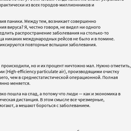
 практически из всех городов-миллионников и
твия паники. Между тем, возникает совершенно
вируса? Я, честно говоря, не видел ни одного
медлить распространение заболевания на столько-то
яца никаких международных рейсов не было и в помине.
х фиксируются повторные вспышки заболевания.
происходили, но и их процент ничтожно мал. Нужно отметить,
High-efficiency particulate air), производящими очистку
чшего, чем в среднестатистической операционной. Полная
оянно меняется.
ко пошла на спад, а потому что люди — как и экономика в
ческая дистанция. В этом смысле все чрезмерные,
могают, а мешают бороться с заболеванием.