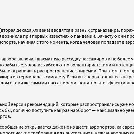
(вторая декада XXI века) вводятся в разных странах мира, пор
 возникла при первых известиях о пандемии. Зачастую они про
спорте, начиная с того момента, когда человек попадает в аэр
надзора включал шахматную рассадку пассажиров и не более ч
но забытые, являлись абсолютно волюнтаристскими и потенц
ыли ограничить распространение эпидемии. При этом в том пр
ира из терминала к самолету. Если вы сперва толпитесь на ре
 рядом с теми же самыми пассажирами, понятно, что эффективн
ельной версии рекомендаций, которые распространялись уже Р
 бы, логично поступить как раз наоборот — максимально увели
ртов.
ообщение открывается даже не из шести аэропортов, как врод
иологические требования для внутренних и международных рей