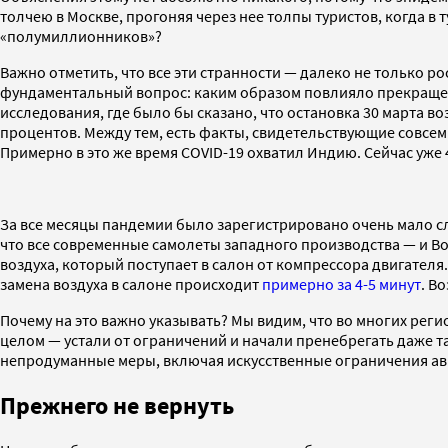
толчею в Москве, прогоняя через нее толпы туристов, когда 
«полумиллионников»?
Важно отметить, что все эти странности — далеко не только р
фундаментальный вопрос: каким образом повлияло прекращени
исследования, где было бы сказано, что остановка 30 марта 
процентов. Между тем, есть факты, свидетельствующие совсем
Примерно в это же время COVID-19 охватил Индию. Сейчас уже
За все месяцы пандемии было зарегистрировано очень мало сл
что все современные самолеты западного производства — и Boei
воздуха, который поступает в салон от компрессора двигател
замена воздуха в салоне происходит
примерно за 4-5 минут
. В
Почему на это важно указывать? Мы видим, что во многих реги
целом — устали от ограничений и начали пренебрегать даже 
непродуманные меры, включая искусственные ограничения ави
Прежнего не вернуть