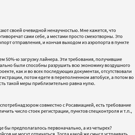
ажают своей очевидной ненаучностью. Мне кажется, что
тиворечат сами себе, а местами просто смехотворны. Это
опорт отправления, и кончая выходом из аэропорта в пункте
ем 50%-ю загрузку лайнера. Эти требования, получившие
иально были способны разрушить всю экономику воздушного
оекте, как и во всех последующих документах, отсутствовали
гистрации, потом едете в переполненном автобусе, а потом во
ость такой меры приблизительно равна нулю.
оспотребнадзором совместно с Росавиацией, есть требование
чить число стоек регистрации, пунктов спецконтроля и т.п.,
е бы предполагалось первоначально, а из четырех?
сов не могут отличаться. Тогда какой же смысл устраивать