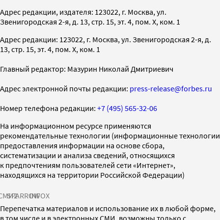
Адрес редакции, издателя: 123022, г. Москва, ул.
Звенигородская 2-я, д. 13, стр. 15, эт. 4, пом. X, ком. 1
Адрес редакции: 123022, г. Москва, ул. Звенигородская 2-я, д.
13, стр. 15, эт. 4, пом. X, ком. 1
Главный редактор: Мазурин Николай Дмитриевич
Адрес электронной почты редакции:
press-release@forbes.ru
Номер телефона редакции:
+7 (495) 565-32-06
На информационном ресурсе применяются
рекомендательные технологии (информационные технологии
предоставления информации на основе сбора,
систематизации и анализа сведений, относящихся
к предпочтениям пользователей сети «Интернет»,
находящихся на территории Российской Федерации)
СМИ2
SPARROW
INFOX
Перепечатка материалов и использование их в любой форме,
в том числе и в электронных СМИ, возможны только с