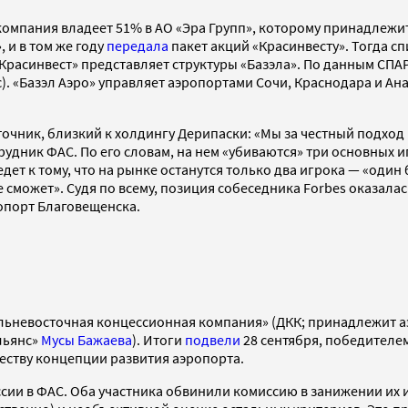
 компания владеет 51% в АО «Эра Групп», которому принадлежи
 и в том же году
передала
пакет акций «Красинвесту». Тогда с
Красинвест» представляет структуры «Базэла». По данным СПАР
. «Базэл Аэро» управляет аэропортами Сочи, Краснодара и Ан
сточник, близкий к холдингу Дерипаски: «Мы за честный подхо
рудник ФАС. По его словам, на нем «убиваются» три основных 
дет к тому, что на рынке останутся только два игрока — «один
не сможет». Судя по всему, позиция собеседника Forbes оказала
ропорт Благовещенска.
Дальневосточная концессионная компания» (ДКК; принадлежит а
льянс»
Мусы Бажаева
). Итоги
подвели
28 сентября, победителе
честву концепции развития аэропорта.
сии в ФАС. Оба участника обвинили комиссию в занижении их и