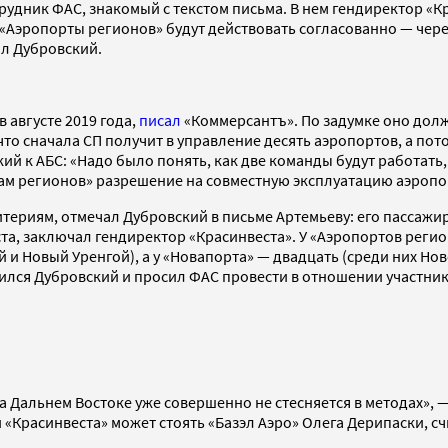
рудник ФАС, знакомый с текстом письма. В нем гендиректор «К
«Аэропорты регионов» будут действовать согласованно — чере
ал Дубровский.
 августе 2019 года,
писал
«Коммерсантъ». По задумке оно дол
что сначала СП получит в управление десять аэропортов, а по
й к АБС: «Надо было понять, как две команды будут работать, 
там регионов» разрешение на совместную эксплуатацию аэропо
ериям, отмечал Дубровский в письме Артемьеву: его пассажиро
а, заключал гендиректор «Красинвеста». У «Аэропортов регио
 и Новый Уренгой), а у «Новапорта» — двадцать (среди них Но
ился Дубровский и просил ФАС провести в отношении участни
а Дальнем Востоке уже совершенно не стесняется в методах», 
Красинвеста» может стоять «Базэл Аэро» Олега Дерипаски, счи