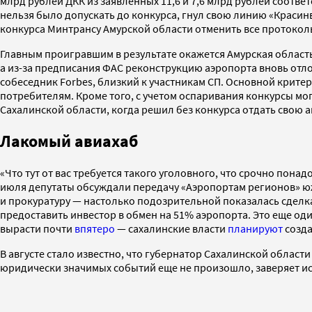
млрд рублей ДКК из заявленных 11,6 и 7,6 млрд рублей соотв
нельзя было допускать до конкурса, гнул свою линию «Красин
конкурса Минтрансу Амурской области отменить все протокол
Главным проигравшим в результате окажется Амурская область,
а из-за предписания ФАС реконструкцию аэропорта вновь отл
собеседник Forbes, близкий к участникам СП. Основной критер
потребителям. Кроме того, с учетом оспаривания конкурсы мог
Сахалинской области, когда решил без конкурса отдать свою 
Лакомый авиахаб
«Что тут от вас требуется такого уголовного, что срочно пона
июля депутаты обсуждали передачу «Аэропортам регионов» юж
и прокуратуру — настолько подозрительной показалась сделка
предоставить инвестор в обмен на 51% аэропорта. Это еще о
вырасти почти
впятеро
— сахалинские власти
планируют
созда
В августе стало известно, что губернатор Сахалинской облас
юридически значимых событий еще не произошло, заверяет ист