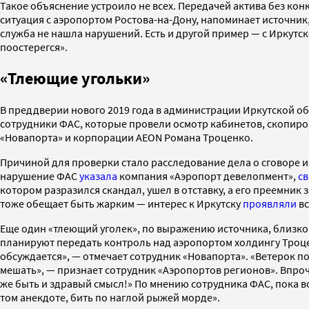
Такое объяснение устроило не всех. Передачей актива без кон
ситуация с аэропортом Ростова-на-Дону, напоминает источник
служба не нашла нарушений. Есть и другой пример — с Иркутс
поостерегся».
«Тлеющие угольки»
В преддверии нового 2019 года в администрации Иркутской об
сотрудники ФАС, которые провели осмотр кабинетов, скопиро
«Новапорта» и корпорации AEON Романа Троценко.
Причиной для проверки стало расследование дела о сговоре и
нарушение ФАС
указала
компания «Аэропорт девелопмент»,
св
котором разразился скандал, ушел в отставку, а его преемник
тоже обещает быть жарким — интерес к Иркутску
проявляли
вс
Еще один «тлеющий уголек», по выражению источника, близког
планируют передать контроль над аэропортом холдингу Троцен
обсуждается», — отмечает сотрудник «Новапорта». «Ветерок по
мешать», — признает сотрудник «Аэропортов регионов». Впроч
же быть и здравый смысл!» По мнению сотрудника ФАС, пока во
том анекдоте, бить по наглой рыжей морде».