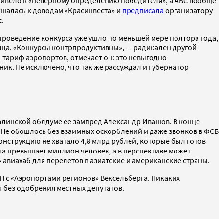
привело к «неверному определению победителя», а АБС вообще
шалась к доводам «Красинвеста» и
предписала
организатору
с.
 проведение конкурса уже ушло по меньшей мере полтора года,
есяца. «Конкурсы контрпродуктивны», — радикален другой
и тариф аэропортов, отмечает он: это невыгодно
ник. Не исключено, что так же рассуждал и губернатор
алинской облдуме ее зампред Александр Ивашов. В конце
 Не обошлось без взаимных оскорблений и даже звонков в ФСБ
онструкцию не хватало 4,8 млрд рублей, которые был готов
та превышает миллион человек, а в перспективе может
 авиахаб для перелетов в азиатские и американские страны.
СП с «Аэропортами регионов» Вексельберга. Никаких
я без одобрения местных депутатов.