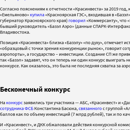
Согласно пояснениям к отчетности «Красинвеста» за 2019 год,
«Емельяново»
купила
«Красноярская ГЭС», входившая в «Базэл»,
губернатор Красноярского края)
говорил
«Коммерсанту», что «
бывший руководитель «Базэл Аэро» (данные СПАРК-Интерфакс)
Владивостока.
Позиция «Красинвеста» близка «Базэлу» «по духу», отмечает и
«образцовый с точки зрения конкуренции рынок», говорит сот
аэропорты», а государство – инвестиции. Создание СП же приве
так «Базэл» задавят, что он теперь ни один конкурс выиграть 
конкурсе. Как оказалось, это была не последняя схватка за аэ
Бесконечный конкурс
На
конкурс
заявились три участника — АБС, «Красинвест» и «
сотрудника ФСБ
Константина Басюка,
связанного
с группой «А
баллов как по объему инвестиций (7 млрд рублей), так и по ка
И «Красинвест», и ДКК обжаловали действия конкурсной комис