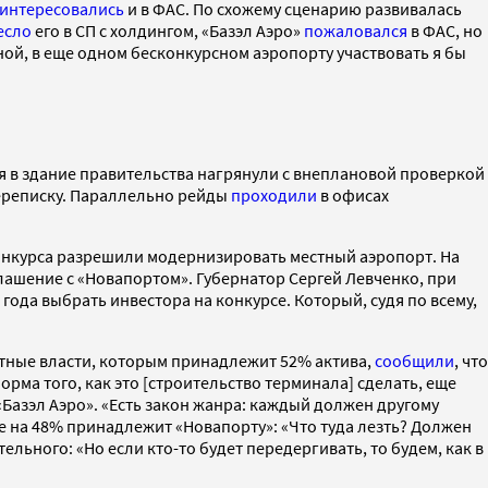
аинтересовались
и в ФАС. По схожему сценарию развивалась
есло
его в СП с холдингом, «Базэл Аэро»
пожаловался
в ФАС, но
ной, в еще одном бесконкурсном аэропорту участвовать я бы
я в здание правительства нагрянули с внеплановой проверкой
ереписку. Параллельно рейды
проходили
в офисах
конкурса разрешили модернизировать местный аэропорт. На
лашение с «Новапортом». Губернатор Сергей Левченко, при
 года выбрать инвестора на конкурсе. Который, судя по всему,
естные власти, которым принадлежит 52% актива,
сообщили
, что
рма того, как это [строительство терминала] сделать, еще
«Базэл Аэро». «Есть закон жанра: каждый должен другому
же на 48% принадлежит «Новапорту»: «Что туда лезть? Должен
ьного: «Но если кто-то будет передергивать, то будем, как в