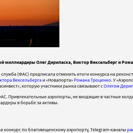
 миллиардеры Олег Дерипаска, Виктор Вексельберг и Роман 
 служба (ФАС) предписала отменить итоги конкурса на реконс
ктора Вексельберга
и «Новапорта»
Романа Троценко
. У «Аэро
асинвест», которую участники рынка связывают с
Олегом Дери
АС. Привлекательные аэропорты, не входящие в частные холди
ардеры в борьбе за активы.
 на конкурс по благовещенскому аэропорту, Telegram-каналы
ра