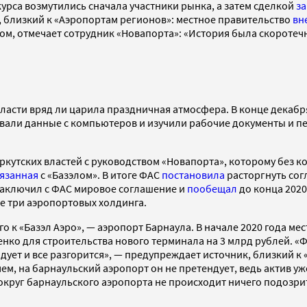
курса возмутились сначала участники рынка, а затем сделкой
з
, близкий к «Аэропортам регионов»: местное правительство
вн
ком, отмечает сотрудник «Новапорта»: «История была скоротеч
ласти вряд ли царила праздничная атмосфера. В конце декабр
вали данные с компьютеров и изучили рабочие документы и п
ркутских властей с руководством «Новапорта», которому без 
язанная
с «Базэлом». В итоге ФАС
постановила
расторгнуть сог
 заключил с ФАС мировое соглашение и
пообещал
до конца 2020
е три аэропортовых холдинга.
о к «Базэл Аэро», — аэропорт Барнаула. В начале 2020 года м
ко для строительства нового терминала на 3 млрд рублей. «Фо
дует и все разгорится», — предупреждает источник, близкий к 
ем, на барнаульский аэропорт он не претендует, ведь актив у
круг барнаульского аэропорта не происходит ничего подозрител