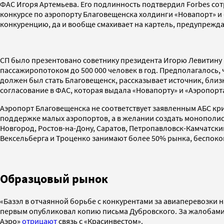
ФАС Игоря Артемьева. Его подлинность подтвердил Forbes сот
конкурсе по аэропорту Благовещенска холдинги «Новапорт» и 
конкуренцию, да и вообще смахивает на картель, предупрежд
СП было презентовано советнику президента Игорю Левитину в
пассажиропотоком до 500 000 человек в год. Предполагалось, 
должен был стать Благовещенск, рассказывает источник, близки
согласование в ФАС, которая выдала «Новапорту» и «Аэропор
Аэропорт Благовещенска не соответствует заявленным АБС крит
поддержке малых аэропортов, а в желании создать монополист
Новгород, Ростов-на-Дону, Саратов, Петропавловск-Камчатский
Вексельберга и Троценко занимают более 50% рынка, беспоко
Образцовый рынок
«Базэл в отчаянной борьбе с конкурентами за авиаперевозки н
первым опубликовал копию письма Дубровского. За жалобами «
Аэро»
отрицают
связь с «Красинвестом».