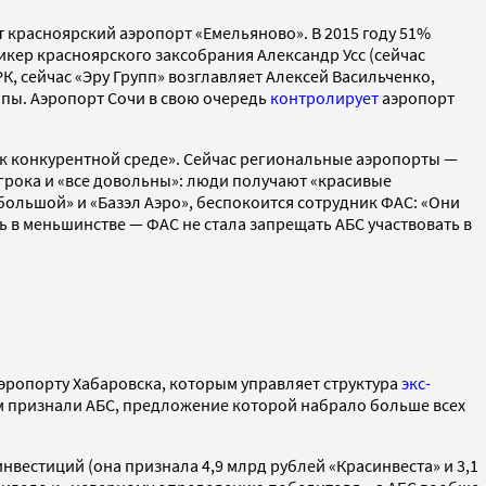
т красноярский аэропорт «Емельяново». В 2015 году 51%
пикер красноярского заксобрания Александр Усс (сейчас
К, сейчас «Эру Групп» возглавляет Алексей Васильченко,
апы. Аэропорт Сочи в свою очередь
контролирует
аэропорт
д к конкурентной среде». Сейчас региональные аэропорты —
игрока и «все довольны»: люди получают «красивые
 большой» и «Базэл Аэро», беспокоится сотрудник ФАС: «Они
сь в меньшинстве — ФАС не стала запрещать АБС участвовать в
эропорту Хабаровска, которым управляет структура
экс-
м признали АБС, предложение которой набрало больше всех
нвестиций (она признала 4,9 млрд рублей «Красинвеста» и 3,1