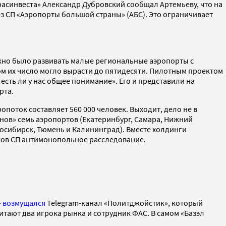
расинвеста» Александр Дубровский сообщал Артемьеву, что на
з СП «Аэропорты большой страны» (АБС). Это ограничивает
жно было развивать малые региональные аэропорты с
том их число могло вырасти до пятидесяти. Пилотным проектом
есть ли у нас общее понимание». Его и представили на
рта.
поток составляет 560 000 человек. Выходит, дело не в
нов» семь аэропортов (Екатеринбург, Самара, Нижний
восибирск, Тюмень и Калининград). Вместе холдинги
ков СП антимонопольное расследование.
—
возмущался
Telegram-канал «Политджойстик», который
тают два игрока рынка и сотрудник ФАС. В самом «Базэл