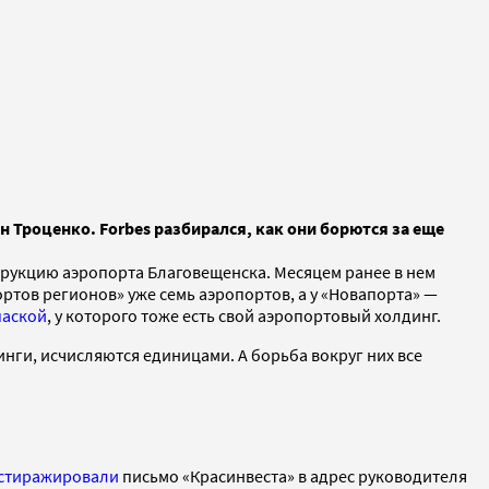
Троценко. Forbes разбирался, как они борются за еще
трукцию аэропорта Благовещенска. Месяцем ранее в нем
портов регионов» уже семь аэропортов, а у «Новапорта» —
паской
, у которого тоже есть свой аэропортовый холдинг.
нги, исчисляются единицами. А борьба вокруг них все
стиражировали
письмо «Красинвеста» в адрес руководителя