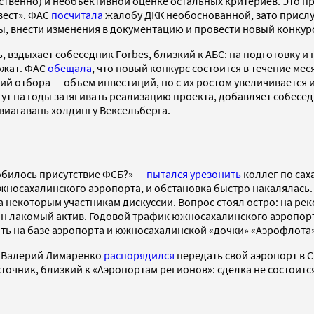
етственно) и необъективной оценке остальных критериев. Это 
вест». ФАС
посчитала
жалобу ДКК необоснованной, зато прислу
ы, внести изменения в документацию и провести новый конкур
 вздыхает собеседник Forbes, близкий к АБС: на подготовку и
ожат. ФАС
обещала
, что новый конкурс состоится в течение м
ий отбора — объем инвестиций, но с их ростом увеличивается 
ут на годы затягивать реализацию проекта, добавляет собесед
авиагавань холдингу Вексельберга.
добилось присутствие ФСБ?» —
пытался урезонить
коллег по сах
носахалинского аэропорта, и обстановка быстро накалялась.
 некоторым участникам дискуссии. Вопрос стоял остро: на рек
дин лакомый актив. Годовой трафик южносахалинского аэропор
ть на базе аэропорта и южносахалинской «дочки» «Аэрофлота»
ти Валерий Лимаренко
распорядился
передать свой аэропорт в 
очник, близкий к «Аэропортам регионов»: сделка не состоитс