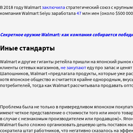
В 2018 году Walmart
заключила
стратегический союз с крупным 
компания Walmart Seiyu заработала
47
млн иен (около $500 00
Секретное оружие Walmart: как компания собирается побед
Иные стандарты
Walmart и другие гиганты ретейла пришли на японский рынок
клиенты сетевых магазинов,
не закупают
еду про запас и ценя
Шапошников, Walmart «предлагала продукты, которые уже расф
хотя японское общество и считается крайне однородным, вкус
потребителей, тогда как Walmart рассчитывала продавать опт
Проблема была не только в привередливом японском покупате
имеют четкое представление о стоимости того или иного товар
в случае с незнакомым производителем или продавцом)». Япо
Walmart было сложно организовать дешевую цепь поставок на
сократила штат работников, что негативно сказалось на эффе