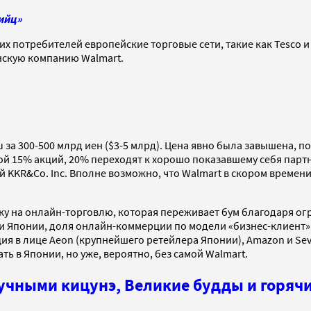
бийц»
их потребителей европейские торговые сети, такие как Tesco 
анскую компанию Walmart.
u за 300-500 млрд иен ($3-5 млрд). Цена явно была завышена, п
обой 15% акций, 20% переходят к хорошо показавшему себя парт
KKR&Co. Inc. Вполне возможно, что Walmart в скором времени
ку на онлайн-торговлю, которая переживает бум благодаря огр
Японии, доля онлайн-коммерции по модели «бизнес-клиент» со
ия в лице Aeon (крупнейшего ретейлера Японии), Amazon и Sev
ь в Японии, но уже, вероятно, без самой Walmart.
ручными кицунэ, Великие будды и горяч