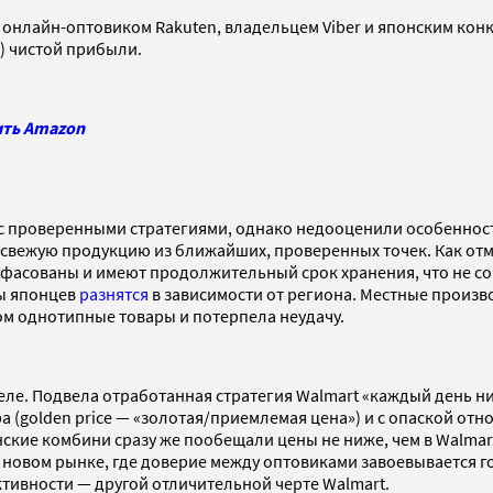
онлайн-оптовиком Rakuten, владельцем Viber и японским конку
0) чистой прибыли.
ить Amazon
 с проверенными стратегиями, однако недооценили особеннос
т свежую продукцию из ближайших, проверенных точек. Как от
асованы и имеют продолжительный срок хранения, что не согл
ы японцев
разнятся
в зависимости от региона. Местные произв
ом однотипные товары и потерпела неудачу.
ле. Подвела отработанная стратегия Walmart «каждый день н
а (golden price — «золотая/приемлемая цена») и с опаской отн
нские комбини сразу же пообещали цены не ниже, чем в Walma
 новом рынке, где доверие между оптовиками завоевывается г
ктивности — другой отличительной черте Walmart.