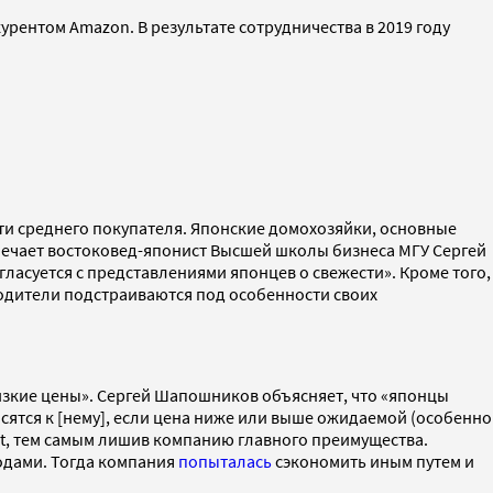
рентом Amazon. В результате сотрудничества в 2019 году
ти среднего покупателя. Японские домохозяйки, основные
мечает востоковед-японист Высшей школы бизнеса МГУ Сергей
асуется с представлениями японцев о свежести». Кроме того,
одители подстраиваются под особенности своих
изкие цены». Сергей Шапошников объясняет, что «японцы
осятся к [нему], если цена ниже или выше ожидаемой (особенно
rt, тем самым лишив компанию главного преимущества.
одами. Тогда компания
попыталась
сэкономить иным путем и