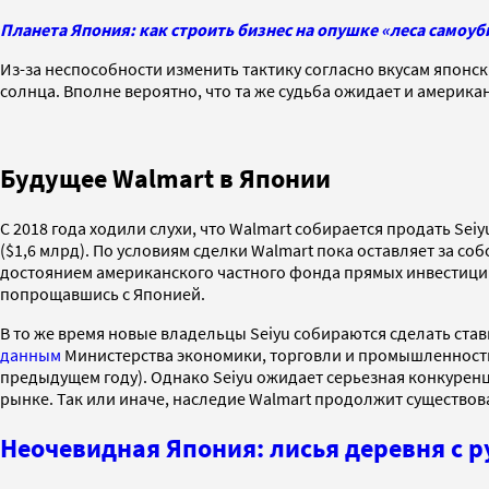
Планета Япония: как строить бизнес на опушке «леса самоу
Из-за неспособности изменить тактику согласно вкусам японск
солнца. Вполне вероятно, что та же судьба ожидает и америк
Будущее Walmart в Японии
С 2018 года ходили слухи, что Walmart собирается продать Seiy
($1,6 млрд). По условиям сделки Walmart пока оставляет за с
достоянием американского частного фонда прямых инвестиций 
попрощавшись с Японией.
В то же время новые владельцы Seiyu собираются сделать став
данным
Министерства экономики, торговли и промышленности 
предыдущем году). Однако Seiyu ожидает серьезная конкуренц
рынке. Так или иначе, наследие Walmart продолжит существоват
Неочевидная Япония: лисья деревня с 