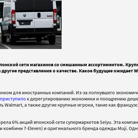
понской сети магазинов со смешанным ассортиментом. Крупн
другие представления о качестве. Какое будущее ожидает Wa
ком для иностранных компаний. Из-за лопнувшего экономическ
приступило
к дерегулированию экономики и поощрению дешев
ь Walmart, а также другие крупные игроки, такие как француз
рела 6% акций японской сети супермаркетов Seiyu. Эта компан
ти комбини 7-Eleven) и оригинального бренда одежды Muji. Одн