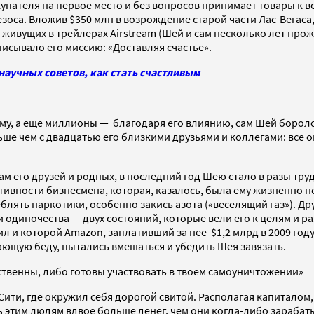
упателя на первое место и без вопросов принимает товары к 
Безоса. Вложив $350 млн в возрождение старой части Лас-Вега
живущих в трейлерах Airstream (Шей и сам несколько лет прожи
писывало его миссию: «Доставляя счастье».
 научных советов, как стать счастливым
му, а еще миллионы — благодаря его влиянию, сам Шей боролс
ше чем с двадцатью его близкими друзьями и коллегами: все он
ам его друзей и родных, в последний год Шею стало в разы тр
ивности бизнесмена, которая, казалось, была ему жизненно 
еблять наркотики, особенно закись азота («веселящий газ»). Д
и одиночества — двух состояний, которые вели его к целям и ра
л и которой Amazon, заплативший за нее $1,2 млрд в 2009 год
ающую беду, пытались вмешаться и убедить Шея завязать.
твенны, либо готовы участвовать в твоем самоуничтожении»
к-Сити, где окружил себя дорогой свитой. Располагая капитало
этим людям вдвое больше денег, чем они когда-либо зарабатыв