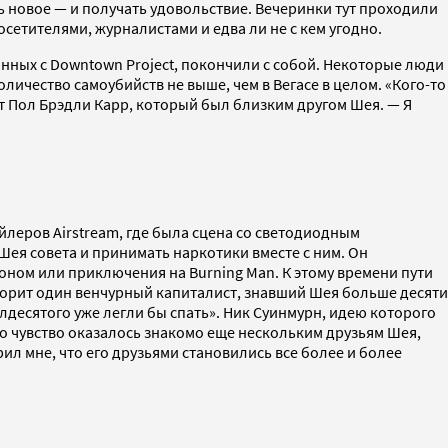
ь новое — и получать удовольствие. Вечеринки тут проходили
сетителями, журналистами и едва ли не с кем угодно.
язанных с Downtown Project, покончили с собой. Некоторые люди
личество самоубийств не выше, чем в Вегасе в целом. «Кого-то
 Пол Брэдли Карр, который был близким другом Шея. — Я
йлеров Airstream, где была сцена со светодиодным
ея совета и принимать наркотики вместе с ним. Он
оном или приключения на Burning Man. К этому времени пути
оворит один венчурный капиталист, знавший Шея больше десяти
олдесятого уже легли бы спать». Ник Суинмурн, идею которого
то чувство оказалось знакомо еще нескольким друзьям Шея,
ил мне, что его друзьями становились все более и более