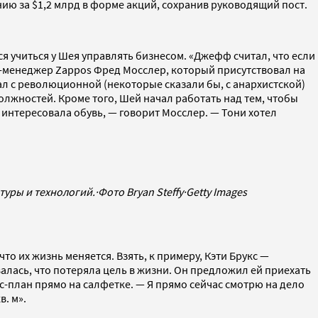
ию за $1,2 млрд в форме акций, сохранив руководящий пост.
 учиться у Шея управлять бизнесом. «Джефф считал, что если
оп-менеджер Zappos Фред Мосслер, который присутствовал на
ал с революционной (некоторые сказали бы, с анархистской)
лжностей. Кроме того, Шей начал работать над тем, чтобы
е интересовала обувь, — говорит Мосслер. — Тони хотел
туры и технологий.
·
Фото Bryan Steffy
·
Getty Images
то их жизнь меняется. Взять, к примеру, Кэти Брукс —
алась, что потеряла цель в жизни. Он предложил ей приехать
с-план прямо на салфетке. — Я прямо сейчас смотрю на дело
. м».