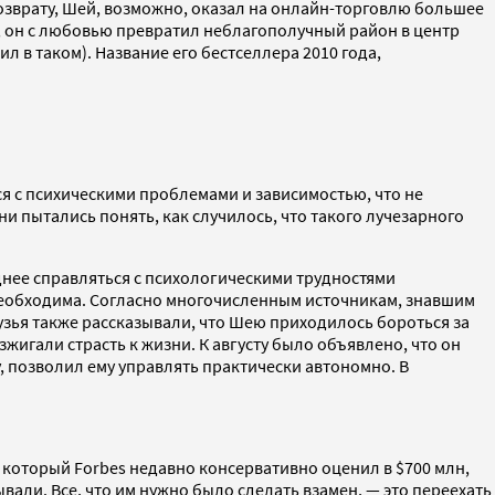
возврату, Шей, возможно, оказал на онлайн-торговлю большее
са, он с любовью превратил неблагополучный район в центр
л в таком). Название его бестселлера 2010 года,
я с психическими проблемами и зависимостью, что не
и пытались понять, как случилось, что такого лучезарного
уднее справляться с психологическими трудностями
необходима. Согласно многочисленным источникам, знавшим
рузья также рассказывали, что Шею приходилось бороться за
зжигали страсть к жизни. К августу было объявлено, что он
у, позволил ему управлять практически автономно. В
м, который Forbes недавно консервативно оценил в $700 млн,
али. Все, что им нужно было сделать взамен, — это переехать