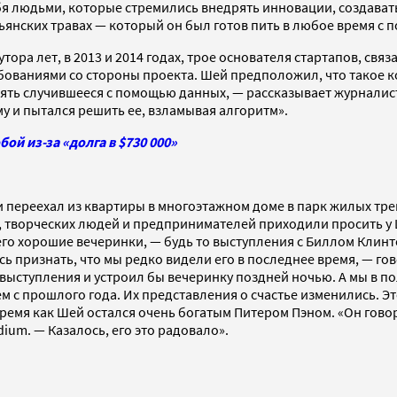
бя людьми, которые стремились внедрять инновации, создават
нских травах — который он был готов пить в любое время с по
утора лет, в 2013 и 2014 годах, трое основателя стартапов, св
бованиями со стороны проекта. Шей предположил, что такое ко
ять случившееся с помощью данных, — рассказывает журналист
у и пытался решить ее, взламывая алгоритм».
ой из-за «долга в $730 000»
 и переехал из квартиры в многоэтажном доме в парк жилых тре
 творческих людей и предпринимателей приходили просить у Ш
го хорошие вечеринки, — будь то выступления с Биллом Клинт
сь признать, что мы редко видели его в последнее время, — г
л выступления и устроил бы вечеринку поздней ночью. А мы в п
ем с прошлого года. Их представления о счастье изменились. Э
время как Шей остался очень богатым Питером Пэном. «Он говор
um. — Казалось, его это радовало».