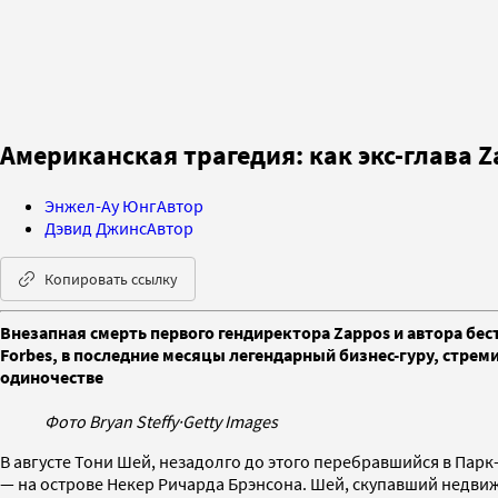
Американская трагедия: как экс-глава 
Энжел-Ау Юнг
Автор
Дэвид Джинс
Автор
Копировать ссылку
Внезапная смерть первого гендиректора Zappos и автора бес
Forbes, в последние месяцы легендарный бизнес-гуру, стре
одиночестве
Фото Bryan Steffy
·
Getty Images
В августе Тони Шей, незадолго до этого перебравшийся в Парк
— на острове Некер Ричарда Брэнсона. Шей, скупавший недвиж