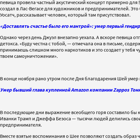
певица провела частный акустический концерт примерно для 5
создал в Лас-Вегасе для художников и предпринимателей. Это
Уосатч, рассказывает человек, который там присутствовал.
«Доставлять счастье было его мантрой»: умер первый генди
Однако через день Джуэл внезапно уехала. А вскоре певица о
детокса. «Буду честна с тобой, — отмечала она в письме, содер
принимаешь слишком много наркотиков и это создает у тебя ч
твоем самоуничтожении».
В конце ноября рано утром после Дня благодарения Шей умер и
Умер бывший глава купленной Amazon компании Zappos Тони
В последующие дни выражение всеобщего горя составило бы к
Иванки Трамп и Джеффа Безоса — тысячи людей делились свои
предпринимателя.
Вместе взятые воспоминания о Шее позволяют создать образ 