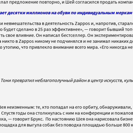
елал предложение повторно, и Шей согласился продать компан
ывает десятки миллионов на обуви по индивидуальным меркам
невмешательства в деятельность Zappos и, напротив, старался
это будет сделано в 25 раз эффективнее», — говорит бывший т
ить свое влияние. Он написал бестселлер. Он экспериментиров
никто в Zappos никому не подчинялся и не занимал никаких до
ую утопию, что привлекло внимание всего мира. «Его никогда н
 Тони превратил неблагополучный район в центр искусств, куль
ея неизменным: те, кто попадал на его орбиту, обнаруживали, ч
Спустя годы она столкнулась с ним на конференции и пожалов
ыжка, — говорит Брукс. По настоянию Шея она нарисовала бизне
площадка для выгула собак без поводка площадью больше 800 кв