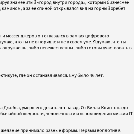
пируя знаменитый «город внутри города», который бизнесмен
камином, а за ее спиной открывался вид на горный хребет
ы и мессенджеров он отказался в рамках цифрового
умаю, что ты не в порядке и не в своем уме. Я думаю, что ты
я окружаешь, либо невежественны, либо готовы участвовать в
тикуте, где он останавливался. Ему было 46 лет.
 Джобса, умершего десять лет назад. От Билла Клинтона до
ычайной щедрости, человечности и ясном видении миссии IТ-
то желание принимало разные формы. Первым воплотив в