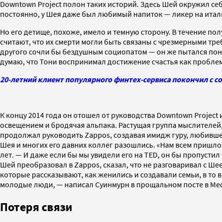
Downtown Project полон таких историй. Здесь Шей окружил се
постоянно,
у Шея даже был любимый напиток — ликер на италья
Но его детище, похоже, имело и темную сторону. В течение пол
считают, что их смерти могли быть связаны с чрезмерными тре
другого сочли бы бездушным социопатом — он же пытался пон
думаю, что Тони воспринимал достижение счастья как проблем
20-летний клиент популярного финтех-сервиса покончил с соб
К концу 2014 года он отошел от руководства Downtown Project
освещением и бродячая альпака. Растущая группа мыслителей,
продолжал руководить Zappos, создавая имидж гуру, любивше
Шея и многих его давних коллег разошлись. «Нам всем пришло
лет. — И даже если бы мы увидели его на TED, он бы пропусти
Шей преобразовал в Zappos, сказал, что не разговаривал с Ше
которые рассказывают, как женились и создавали семьи, в то 
молодые люди, — написал Суинмурн в прощальном посте в Medi
Потеря связи