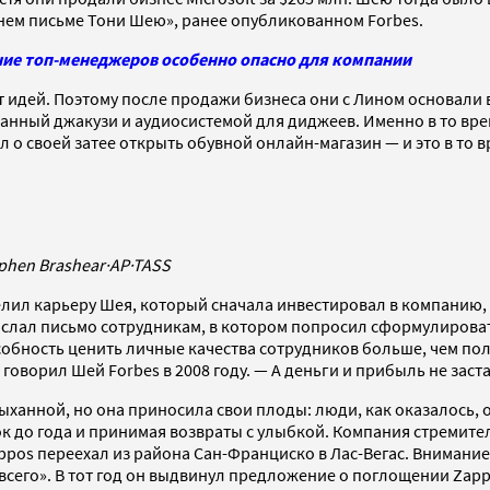
ем письме Тони Шею», ранее опубликованном Forbes.
ние топ-менеджеров особенно опасно для компании
от идей. Поэтому после продажи бизнеса они с Лином основали
ованный джакузи и аудиосистемой для диджеев. Именно в то 
 о своей затее открыть обувной онлайн-магазин — и это в то в
phen Brashear
·
AP
·
TASS
лил карьеру Шея, который сначала инвестировал в компанию, а
азослал письмо сотрудникам, в котором попросил сформулирова
собность ценить личные качества сотрудников больше, чем по
говорил Шей Forbes в 2008 году. — А деньги и прибыль не заста
ханной, но она приносила свои плоды: люди, как оказалось, о
ок до года и принимая возвраты с улыбкой. Компания стремите
Zappos переехал из района Сан-Франциско в Лас-Вегас. Вниман
сего». В тот год он выдвинул предложение о поглощении Zapp