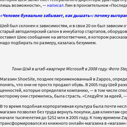
лишь возможности», —
написал
Лин в пронзительном «Последн
«Человек буквально забывает, как дышать»: почему выгора
Шей был склонен к зависимостям, и в свои 20 он был зависим 
старый автодилерский салон в инкубатор стартапов, оборуд
оставил Шею сообщение на автоответчике, в котором рассказал
надо подбирать по размеру, казалась безумием.
Тони Шэй в штаб-квартире Microsoft в 2008 году.
·
Фото Ste
Магазин ShoeSite, позднее переименованный в Zappos, опреде
понять, что они не просто продают обувь. В 2005 году Шей р
ценностей, которые определяли компанию, — в том числе спо
которому они стремились, была страсть. «Следуйте за идеей, — 
В то время подобная корпоративная культура была почти неслы
магазин позволял без труда вернуть покупки, дав клиентам ср
начале тысячелетия до $252 млн в 2005 году. К тому времени 
трансформировался из книжного онлайн-магазина в «магазин в