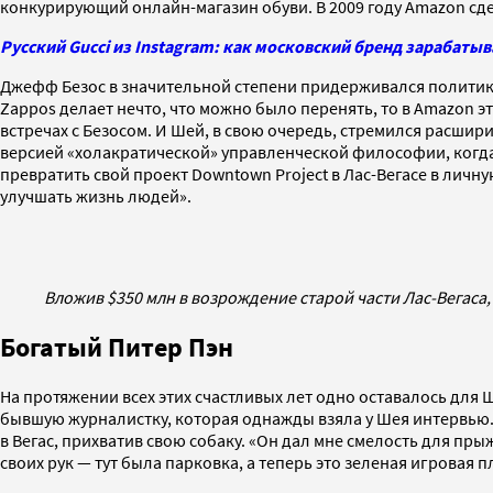
конкурирующий онлайн-магазин обуви. В 2009 году Amazon сд
Русский Gucci из Instagram: как московский бренд зарабат
Джефф Безос в значительной степени придерживался политики 
Zappos делает нечто, что можно было перенять, то в Amazon 
встречах с Безосом. И Шей, в свою очередь, стремился расшир
версией «холакратической» управленческой философии, когда 
превратить свой проект Downtown Project в Лас-Вегасе в личн
улучшать жизнь людей».
Вложив $350 млн в возрождение старой части Лас-Вегаса,
Богатый Питер Пэн
На протяжении всех этих счастливых лет одно оставалось для Ш
бывшую журналистку, которая однажды взяла у Шея интервью. 
в Вегас, прихватив свою собаку. «Он дал мне смелость для пр
своих рук — тут была парковка, а теперь это зеленая игровая 