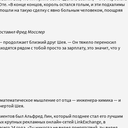
те. «В конце концов, король остался голым, и эти подхалимы
и пошли на такую сделку с явно больным человеком, поощряя
оставил Фред Мосслер
й, — продолжает близкий друг Шея. — Он тяжело переносил
одятся рядом с тобой просто за зарплату, это значит, что у
ал математическое мышление от отца — инженера-химика — и
 чертой Шея.
лиентов был Альфред Лин, который позднее стал его лучшим
вых крупных рекламных онлайн-сетей LinkExchange, в
сего 24 года. «Ты никогда не видел препятствий, ты видел