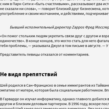
с ним в Парк-Сити и «быть счастливыми», рассказывают два и
не сказали ни слова», — говорит близкий друг бизнесмена, ко
употребление и своим молчанием, и действиями, подчеркивает
Бывший исполнительный директор Zappos Фред Мосслер 
«Он помог стольким людям укрепить связи друг с другом и взр
одиночество». В конце концов, это могло стать для него фатал
тебя проблемы, — указывала Джуэл в том письме в августе. — У
Представитель певицы отказался от комментариев.
Не видя препятствий
Шей родился в Сан-Франциско в семье иммигрантов из Тайваня
эмпатию от матери, которая была социальным работником. Вп
В Гарварде он изучал информатику, однако главного добился 
другом и близким деловым партнером. В 1996 году, вскоре пос
которой Шей занял пост генерального директора. Два года спус