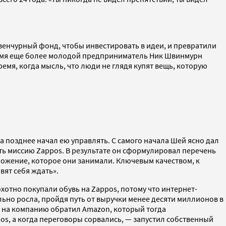
 венчурный фонд, чтобы инвестировать в идеи, и превратили
время еще более молодой предприниматель Ник Швинмурн
ремя, когда мысль, что люди не глядя купят вещь, которую
 позднее начал ею управлять. С самого начала Шей ясно дал
ть миссию Zappos. В результате он сформулировал перечень
ложение, которое они занимали. Ключевым качеством, к
вят себя ждать».
хотно покупали обувь на Zappos, потому что интернет-
льно росла, пройдя путь от выручки менее десяти миллионов в
ие на компанию обратил Amazon, который тогда
os, а когда переговоры сорвались, — запустил собственный