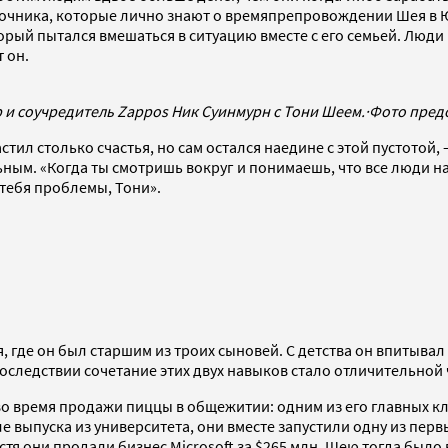
сточника, которые лично знают о времяпрепровождении Шея в Ю
торый пытался вмешаться в ситуацию вместе с его семьей. Люд
 он.
и соучредитель Zappos Ник Суинмурн с Тони Шеем.
·
Фото пред
астил столько счастья, но сам остался наедине с этой пустото
ьным. «Когда ты смотришь вокруг и понимаешь, что все люди нах
 тебя проблемы, Тони».
, где он был старшим из троих сыновей. С детства он впитыв
оследствии сочетание этих двух навыков стало отличительной
во время продажи пиццы в общежитии: одним из его главных к
ле выпуска из университета, они вместе запустили одну из пер
тя они продали бизнес Microsoft за $265 млн. Шею тогда было в