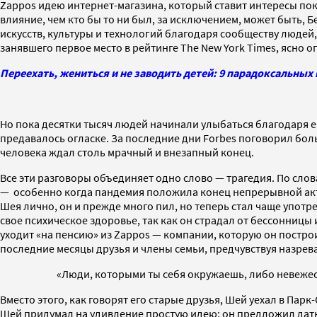
Zappos идею интернет-магазина, который ставит интересы пок
влияние, чем кто бы то ни был, за исключением, может быть, 
искусств, культуры и технологий благодаря сообществу людей, 
занявшего первое место в рейтинге The New York Times, ясно о
Переехать, жениться и не заводить детей: 9 парадоксальных
Но пока десятки тысяч людей начинали улыбаться благодаря е
предавалось огласке. За последние дни Forbes поговорил боль
человека ждал столь мрачный и внезапный конец.
Все эти разговоры объединяет одно слово — трагедия. По слов
— особенно когда пандемия положила конец непрерывной акт
Шея лично, он и прежде много пил, но теперь стал чаще употр
свое психическое здоровье, так как он страдал от бессонницы 
уходит «на пенсию» из Zappos — компании, которую он построи
последние месяцы друзья и члены семьи, предчувствуя назрев
«Люди, которыми ты себя окружаешь, либо невежес
Вместо этого, как говорят его старые друзья, Шей уехал в Пар
Шей придумал на удивление простую идею: он предложил дать 