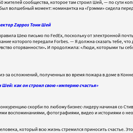
0 жителей сообщества, которое там строил Шей, — по сути ко
 был волшебный момент: номинантка на «Грэмми» сидела перед 
ректор Zappos Тони Шей
тправила Шею письмо по FedEx, поскольку от электронной почт
жание которого передали Forbes. — Я должна сказать тебе, что д
увство оторванности»
.
И продолжила:
«Люди, которыми ты себ
з-за осложнений, полученных во время пожара в доме в Коннек
 Шей: как он строил свою «империю счастья»
онкуренцию скорби по любому бизнес-лидеру начиная со Стива
ми воспоминаниями, фотографиями, видео и историями о необ
человека, который всю жизнь стремился приносить счастье. Э