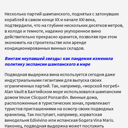
Несколько партий шампанского, поднятых с затонувших
кораблей в самом конце XX и начале XXI века,
подтвердили, что на глубине нескольких десятков метров,
в холоде и темноте, надежно укупоренное вино
действительно прекрасно хранится, позволяя при этом
экономить на строительстве или аренде
кондиционированных винных складов.
Винтаж неупавшей звезды: как пандемия изменила
политику экспансии шампанского в мире
Подводная выдержка вина используется сегодня даже
индустриальными гигантами для выпуска своих
ограниченных партий. Так, например, «морской погреб»
Alan Vault в Балтийском море использовался шампанским
домом Veuve Clicquot Ponsardin. Винные дома,
расположенные в туристических зонах, привлекают
туристов приглашениями на осмотр своих подводных
хранилищ. Так поступает, например, хорватская
винодельня Edivivino или испанская бодега Vina Maris.
Наконец, подводная выдержка может послужить