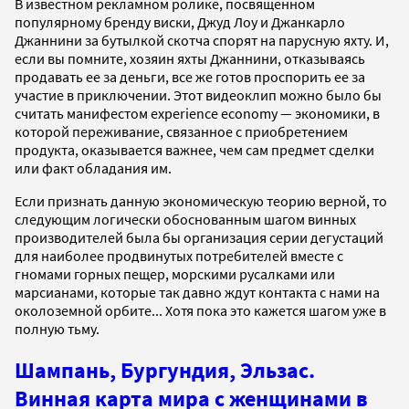
В известном рекламном ролике, посвященном
популярному бренду виски, Джуд Лоу и Джанкарло
Джаннини за бутылкой скотча спорят на парусную яхту. И,
если вы помните, хозяин яхты Джаннини, отказываясь
продавать ее за деньги, все же готов проспорить ее за
участие в приключении. Этот видеоклип можно было бы
считать манифестом experience economy — экономики, в
которой переживание, связанное с приобретением
продукта, оказывается важнее, чем сам предмет сделки
или факт обладания им.
Если признать данную экономическую теорию верной, то
следующим логически обоснованным шагом винных
производителей была бы организация серии дегустаций
для наиболее продвинутых потребителей вместе с
гномами горных пещер, морскими русалками или
марсианами, которые так давно ждут контакта с нами на
околоземной орбите... Хотя пока это кажется шагом уже в
полную тьму.
Шампань, Бургундия, Эльзас.
Винная карта мира с женщинами в