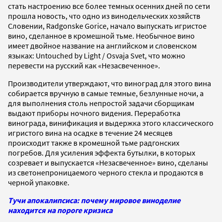
стать настроению все более темных осенних дней по сети
прошла новость, что одно из винодельческих хозяйств
Словении, Radgonske Gorice, начало выпускать игристое
вино, сделанное в кромешной тьме. Необычное вино
имеет двойное название на английском и словенском
языках: Untouched by Light / Osvaja Svet, что можно
перевести на русский как «Незасвеченное».
Производители утверждают, что виноград для этого вина
собирается вручную в самые темные, безлунные ночи, а
для выполнения столь непростой задачи сборщикам
выдают приборы ночного видения. Переработка
винограда, винификация и выдержка этого классического
игристого вина на осадке в течение 24 месяцев
происходит также в кромешной тьме радгонских
погребов. Для усиления эффекта бутылки, в которых
созревает и выпускается «Незасвеченное» вино, сделаны
из светонепроницаемого черного стекла и продаются в
черной упаковке.
Тучи апокалипсиса: почему мировое виноделие
находится на пороге кризиса