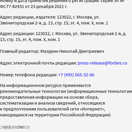
номер и дата принятия решения о регистрации: серия Эл №
ФС77-82431 от 23 декабря 2021 г.
Адрес редакции, издателя: 123022, г. Москва, ул.
Звенигородская 2-я, д. 13, стр. 15, эт. 4, пом. X, ком. 1
Адрес редакции: 123022, г. Москва, ул. Звенигородская 2-я, д.
13, стр. 15, эт. 4, пом. X, ком. 1
Главный редактор: Мазурин Николай Дмитриевич
Адрес электронной почты редакции:
press-release@forbes.ru
Номер телефона редакции:
+7 (495) 565-32-06
На информационном ресурсе применяются
рекомендательные технологии (информационные технологии
предоставления информации на основе сбора,
систематизации и анализа сведений, относящихся
к предпочтениям пользователей сети «Интернет»,
находящихся на территории Российской Федерации)
СМИ2
SPARROW
INFOX