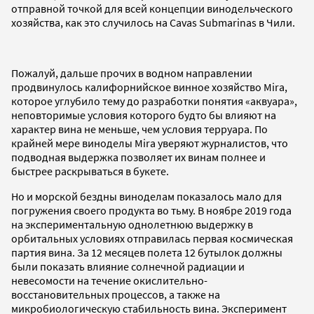
отправной точкой для всей концепции винодельческого
хозяйства, как это случилось на Cavas Submarinas в Чили.
Пожалуй, дальше прочих в водном направлении
продвинулось калифорнийское винное хозяйство Mira,
которое углубило тему до разработки понятия «аквуара»,
неповторимые условия которого будто бы влияют на
характер вина не меньше, чем условия терруара. По
крайней мере виноделы Mira уверяют журналистов, что
подводная выдержка позволяет их винам полнее и
быстрее раскрываться в букете.
Но и морской бездны виноделам показалось мало для
погружения своего продукта во тьму. В ноябре 2019 года
на экспериментальную однолетнюю выдержку в
орбитальных условиях отправилась первая космическая
партия вина. За 12 месяцев полета 12 бутылок должны
были показать влияние солнечной радиации и
невесомости на течение окислительно-
восстановительных процессов, а также на
микробиологическую стабильность вина. Эксперимент