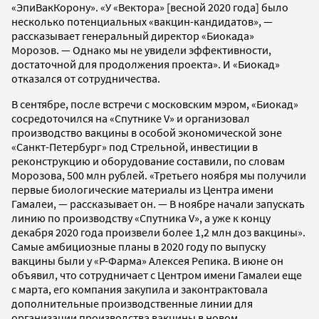
«ЭпиВакКорону». «У «Вектора» [весной 2020 года] было
несколько потенциальных «вакцин-кандидатов», —
рассказывает генеральный директор «Биокада»
Морозов. — Однако мы не увидели эффективности,
достаточной для продолжения проекта». И «Биокад»
отказался от сотрудничества.
В сентябре, после встречи с московским мэром, «Биокад»
сосредоточился на «Спутнике V» и организовал
производство вакцины в особой экономической зоне
«Санкт-Петербург» под Стрельной, инвестиции в
реконструкцию и оборудование составили, по словам
Морозова, 500 млн рублей. «Третьего ноября мы получили
первые биологические материалы из Центра имени
Гамалеи, — рассказывает он. — В ноябре начали запускать
линию по производству «Спутника V», а уже к концу
декабря 2020 года произвели более 1,2 млн доз вакцины».
Самые амбициозные планы в 2020 году по выпуску
вакцины были у «Р-Фарма» Алексея Репика. В июне он
объявил, что сотрудничает с Центром имени Гамалеи еще
с марта, его компания закупила и законтрактовала
дополнительные производственные линии для
организации производства вакцины в новом