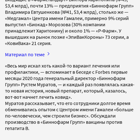
$3,4 млрд), почти 13% — предприятия «Биннофарм Групп»
Владимира Евтушенкова (№41, $3,4 млрд), столько же —
«Медгамал» Центра имени Гамалеи, примерно 9% серий
выпустил «Биокад» Морозова (30% компании
принадлежит Харитонину) и около 1% — «Р-Фарм». У
вышедших на рынок позже «ЭпиВакКороны» 73 серии, а
«КовиВака» 21 серия.
Материал по теме
«Весь мир искал хоть какой-то вариант лечения или
профилактики, — вспоминает в беседе с Forbes первые
месяцы 2020 года генеральный директор «Биннофарм
Групп» Рустем Муратов, — и каждый раз появлялась какая-
то новая история, новый препарат, который, казалось,
вот-вот начнет лечить ковид».
Муратов рассказывает, что его сотрудники долгое время
обменивались опытом с Центром имени Гамалеи «больше
по-человечески, чем строили бизнес». Обсуждали
производство в «Биннофарм Групп» вакцины против
гепатита B.