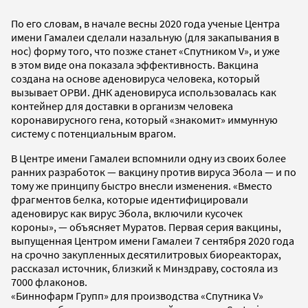
По его словам, в начале весны 2020 года ученые Центра
имени Гамалеи сделали назальную (для закапывания в
нос) форму того, что позже станет «Спутником V», и уже
в этом виде она показала эффективность. Вакцина
создана на основе аденовируса человека, который
вызывает ОРВИ. ДНК аденовируса использовалась как
контейнер для доставки в организм человека
коронавирусного гена, который «знакомит» иммунную
систему с потенциальным врагом.
В Центре имени Гамалеи вспомнили одну из своих более
ранних разработок — вакцину против вируса Эбола — и по
тому же принципу быстро внесли изменения. «Вместо
фрагментов белка, которые идентифицировали
аденовирус как вирус Эбола, включили кусочек
короны», — объясняет Муратов. Первая серия вакцины,
выпущенная Центром имени Гамалеи 7 сентября 2020 года
на срочно закупленных десятилитровых биореакторах,
рассказал источник, близкий к Минздраву, состояла из
7000 флаконов.
«Биннофарм Групп» для производства «Спутника V»