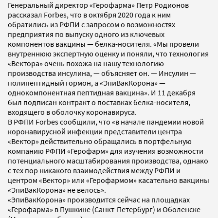
Генеральный директор «Герофарма» Петр Родионов
рассказал Forbes, что в октября 2020 года к ним
обратились из РФПИ с запросом о возможностях
предприятия по выпуску одного из ключевых
компонентов вакцины — белка-носителя. «Мы провели
внутреннюю экспертную оценку и поняли, что технология
«Вектора» очень похожа на нашу технологию
производства инсулина, — объясняет он. — Инсулин —
полипептидный гормон, а «ЭпиВакКорона» —
однокомпонентная пептидная вакцина». И 11 декабря
был подписан контракт о поставках белка-носителя,
входящего в оболочку коронавируса.
В РФПИ Forbes сообщили, что «в начале пандемии новой
коронавирусной инфекции представители центра
«Вектор» действительно обращались в портфельную
компанию РФПИ «Герофарм» для изучения возможности
потенциального масштабирования производства, однако
с тех пор никакого взаимодействия между РФПИ и
центром «Вектор» или «Герофармом» касательно вакцины
«ЭпиВакКорона» не велось».
«ЭпиВакКорона» производится сейчас на площадках
«Герофарма» в Пушкине (Санкт-Петербург) и Оболенске