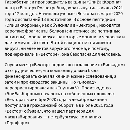
Разработчик и производитель вакцины «ЭпиВакКорона»
центр «Вектор» Роспотребнадзора выпустил к июлю 2021
года 12 млн доз. Начинали ученые «Вектора» в марте 2020
года с испытаний 13 прототипов. В основе пептидной
«ЭпиВакКороны», как объясняли в «Векторе», находятся
короткие фрагменты белков (синтетические пептидные
антигены) коронавируса, на которые организм человека и
дает иммунный ответ. В этой вакцине нет ни живого
вируса, ни элементов вирусного генома, и поэтому,
подчеркивали в «Векторе», она безопасна для человека.
Спустя месяц «Вектор» подписал соглашение с «Биокадом»
о сотрудничестве, эта компания должна была
финансировать сначала клинические исследования, а
затем и производство вакцины. Но «Биокад»
переориентировался на «Спутник V». Производство
«ЭпиВакКороны» началось на собственных площадях
«Вектора» в октябре 2020 года, в декабре вакцина
поступила в гражданский оборот, а в июле 2021 года
«Вектор» объявил, что нашел партнера для
масштабирования — петербургскую компанию
«Герофарм».