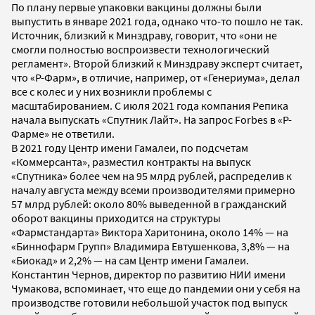
По плану первые упаковки вакцины должны были
выпустить в январе 2021 года, однако что-то пошло не так.
Источник, близкий к Минздраву, говорит, что «они не
смогли полностью воспроизвести технологический
регламент». Второй близкий к Минздраву эксперт считает,
что «Р-Фарм», в отличие, например, от «Генериума», делал
все с колес и у них возникли проблемы с
масштабированием. С июля 2021 года компания Репика
начала выпускать «Спутник Лайт». На запрос Forbes в «Р-
Фарме» не ответили.
В 2021 году Центр имени Гамалеи, по подсчетам
«Коммерсанта», разместил контракты на выпуск
«Спутника» более чем на 95 млрд рублей, распределив к
началу августа между всеми производителями примерно
57 млрд рублей: около 80% выведенной в гражданский
оборот вакцины приходится на структуры
«Фармстандарта» Виктора Харитонина, около 14% — на
«Биннофарм Групп» Владимира Евтушенкова, 3,8% — на
«Биокад» и 2,2% — на сам Центр имени Гамалеи.
Константин Чернов, директор по развитию НИИ имени
Чумакова, вспоминает, что еще до пандемии они у себя на
производстве готовили небольшой участок под выпуск