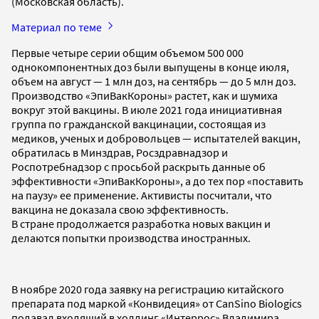
(Московская область).
Материал по теме
Первые четыре серии общим объемом 500 000
однокомпонентных доз были выпущены в конце июля,
объем на август — 1 млн доз, на сентябрь — до 5 млн доз.
Производство «ЭпиВакКороны» растет, как и шумиха
вокруг этой вакцины. В июле 2021 года инициативная
группа по гражданской вакцинации, состоящая из
медиков, ученых и добровольцев — испытателей вакцин,
обратилась в Минздрав, Росздравнадзор и
Роспотребнадзор с просьбой раскрыть данные об
эффективности «ЭпиВакКороны», а до тех пор «поставить
на паузу» ее применение. Активисты посчитали, что
вакцина не доказала свою эффективность.
В стране продолжается разработка новых вакцин и
делаются попытки производства иностранных.
В ноябре 2020 года заявку на регистрацию китайского
препарата под маркой «Конвидеция» от CanSino Biologics
подавал входящий в холдинг «Интеррос» Владимира