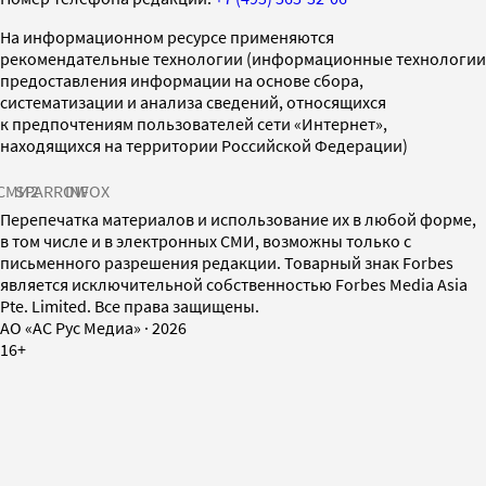
На информационном ресурсе применяются
рекомендательные технологии (информационные технологии
предоставления информации на основе сбора,
систематизации и анализа сведений, относящихся
к предпочтениям пользователей сети «Интернет»,
находящихся на территории Российской Федерации)
СМИ2
SPARROW
INFOX
Перепечатка материалов и использование их в любой форме,
в том числе и в электронных СМИ, возможны только с
письменного разрешения редакции. Товарный знак Forbes
является исключительной собственностью Forbes Media Asia
Pte. Limited. Все права защищены.
AO «АС Рус Медиа»
·
2026
16+