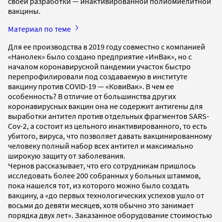
своей разработки — инактивированной полиомиелитной
вакцины.
Материал по теме
Для ее производства в 2019 году совместно с компанией
«Нанолек» было создано предприятие «ИнВак», но с
началом коронавирусной пандемии участок быстро
перепрофилировали под создаваемую в институте
вакцину против COVID-19 — «КовиВак». В чем ее
особенность? В отличие от большинства других
коронавирусных вакцин она не содержит антигены для
выработки антител против отдельных фрагментов SARS-
Cov-2, а состоит из цельного инактивированного, то есть
убитого, вируса, что позволяет давать вакцинированному
человеку полный набор всех антител и максимально
широкую защиту от заболевания.
Чернов рассказывает, что его сотрудникам пришлось
исследовать более 200 собранных у больных штаммов,
пока нашелся тот, из которого можно было создать
вакцину, а «до первых технологических успехов ушло от
восьми до девяти месяцев, хотя обычно это занимает
порядка двух лет». Заказанное оборудование стоимостью