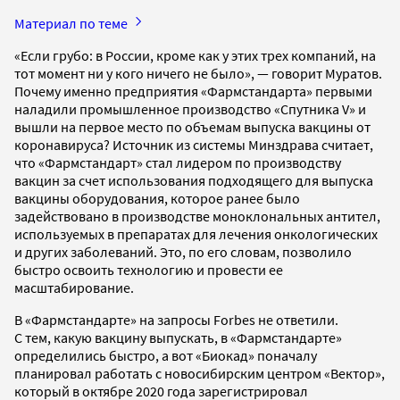
Материал по теме
«Если грубо: в России, кроме как у этих трех компаний, на
тот момент ни у кого ничего не было», — говорит Муратов.
Почему именно предприятия «Фармстандарта» первыми
наладили промышленное производство «Спутника V» и
вышли на первое место по объемам выпуска вакцины от
коронавируса? Источник из системы Минздрава считает,
что «Фармстандарт» стал лидером по производству
вакцин за счет использования подходящего для выпуска
вакцины оборудования, которое ранее было
задействовано в производстве моноклональных антител,
используемых в препаратах для лечения онкологических
и других заболеваний. Это, по его словам, позволило
быстро освоить технологию и провести ее
масштабирование.
В «Фармстандарте» на запросы Forbes не ответили.
С тем, какую вакцину выпускать, в «Фармстандарте»
определились быстро, а вот «Биокад» поначалу
планировал работать с новосибирским центром «Вектор»,
который в октябре 2020 года зарегистрировал