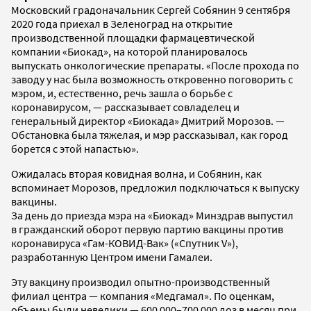
Московский градоначальник Сергей Собянин 9 сентября
2020 года приехал в Зеленоград на открытие
производственной площадки фармацевтической
компании «Биокад», на которой планировалось
выпускать онкологические препараты. «После прохода по
заводу у нас была возможность откровенно поговорить с
мэром, и, естественно, речь зашла о борьбе с
коронавирусом, — рассказывает совладелец и
генеральный директор «Биокада» Дмитрий Морозов. —
Обстановка была тяжелая, и мэр рассказывал, как город
борется с этой напастью».
Ожидалась вторая ковидная волна, и Собянин, как
вспоминает Морозов, предложил подключаться к выпуску
вакцины.
За день до приезда мэра на «Биокад» Минздрав выпустил
в гражданский оборот первую партию вакцины против
коронавируса «Гам-КОВИД-Вак» («Спутник V»),
разработанную Центром имени Гамалеи.
Эту вакцину производил опытно-­производственный
филиал центра — компания «Медгамал». По оценкам,
объемы были невелики — 600 000–700 000 доз в месяц при