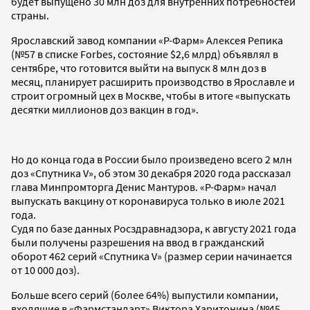
будет выпущено 30 млн доз для внутренних потребностей
страны.
Ярославский завод компании «Р-Фарм» Алексея Репика
(№57 в списке Forbes, состояние $2,6 млрд) объявлял в
сентябре, что готовится выйти на выпуск 8 млн доз в
месяц, планирует расширить производство в Ярославле и
строит огромный цех в Москве, чтобы в итоге «выпускать
десятки миллионов доз вакцин в год».
Но до конца года в России было произведено всего 2 млн
доз «Спутника V», об этом 30 декабря 2020 года рассказал
глава Минпромторга Денис Мантуров. «Р-Фарм» начал
выпускать вакцину от коронавируса только в июле 2021
года.
Судя по базе данных Росздравнадзора, к августу 2021 года
были получены разрешения на ввод в гражданский
оборот 462 серий «Спутника V» (размер серии начинается
от 10 000 доз).
Больше всего серий (более 64%) выпустили компании,
входящие в «Фармстандарт» Виктора Харитонина (№45,