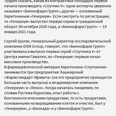
Трудно сказать, какая из контрактных площадок первой
начала производить «Спутник V»: одни эксперты уверенно
называют «Биннофарм Групп», другие — основанный
Харитониным «Генериум». Если смотреть по регистрации,
то «Генериум» выпустил первую серию в гражданский
оборот 30 октября 2020 года, а «Биннофарм Групп» — 19
января 2021 года.
Сергей Шуляк, генеральный директор исследовательской
компании DSM Group, говорит, что «Биннофарм Групп»
участвовала в выпуске первых серий «Спутника V» от
Центра имени Гамалеи, но «Генериум» первым начал
массовое производство.
В фармацевтической империи Харитонина «Спутником»
занимаются три предприятия: башкирский
«Фармстандарт-Уфавита» (на это предприятие приходится
большая часть выпуска) и владимирские компании
«Генериум» и «Лекко». Когда началась пандемия, по
словам Рустема Муратова, опыт работы с
биотехнологическими продуктами, то есть продуктами,
основанными на выращивании клеток и очистке, был у
«Генериума», у «Биокада» и у «Биннофарм Групп».