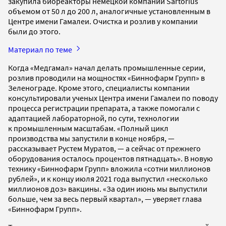
закупила биореакторы немецкой компании Sartorius
объемом от 50 л до 200 л, аналогичные установленным в
Центре имени Гамалеи. Очистка и розлив у компании
были до этого.
Материал по теме
Когда «Медгамал» начал делать промышленные серии,
розлив проводили на мощностях «Биннофарм Групп» в
Зеленограде. Кроме этого, специалисты компании
консультировали ученых Центра имени Гамалеи по поводу
процесса регистрации препарата, а также помогали с
адаптацией лабораторной, по сути, технологии
к промышленным масштабам. «Полный цикл
производства мы запустили в конце ноября, —
рассказывает Рустем Муратов, — а сейчас от прежнего
оборудования осталось процентов пятнадцать». В новую
технику «Биннофарм Групп» вложила «сотни миллионов
рублей», и к концу июля 2021 года выпустил «несколько
миллионов доз» вакцины. «За один июнь мы выпустили
больше, чем за весь первый квартал», — уверяет глава
«Биннофарм Групп».