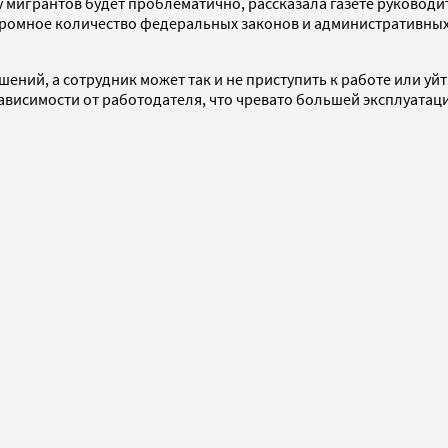
 мигрантов будет проблематично, рассказала газете руководи
ромное количество федеральных законов и административных 
ений, а сотрудник может так и не приступить к работе или уй
висимости от работодателя, что чревато большей эксплуатаци