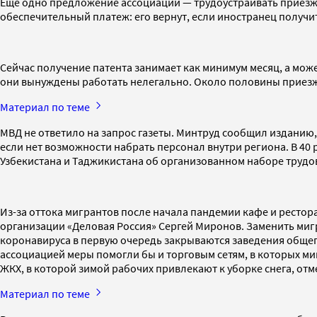
Еще одно предложение ассоциации — трудоустраивать приезжи
обеспечительный платеж: его вернут, если иностранец получ
Сейчас получение патента занимает как минимум месяц, а може
они вынуждены работать нелегально. Около половины приезж
Материал по теме
МВД не ответило на запрос газеты. Минтруд сообщил изданию
если нет возможности набрать персонал внутри региона. В 40 
Узбекистана и Таджикистана об организованном наборе трудо
Из-за оттока мигрантов после начала пандемии кафе и рестор
организации «Деловая Россия» Сергей Миронов. Заменить мигр
коронавируса в первую очередь закрываются заведения обще
ассоциацией меры помогли бы и торговым сетям, в которых ми
ЖКХ, в которой зимой рабочих привлекают к уборке снега, от
Материал по теме