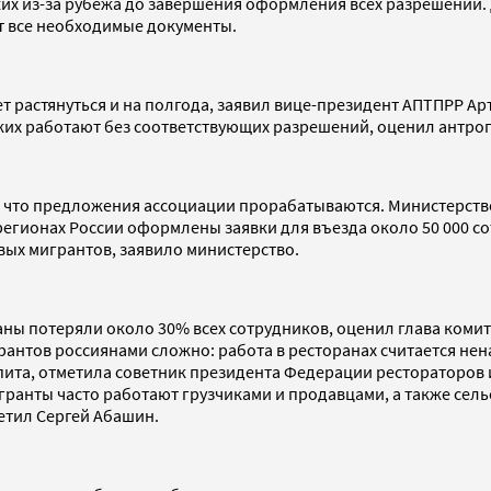
х из-за рубежа до завершения оформления всех разрешений. 
ит все необходимые документы.
т растянуться и на полгода, заявил вице-президент АПТПРР Арт
их работают без соответствующих разрешений, оценил антро
, что предложения ассоциации прорабатываются. Министерство
регионах России оформлены заявки для въезда около 50 000 со
вых мигрантов, заявило министерство.
аны потеряли около 30% всех сотрудников, оценил глава коми
антов россиянами сложно: работа в ресторанах считается нен
пита, отметила советник президента Федерации рестораторов
гранты часто работают грузчиками и продавцами, а также сель
метил Сергей Абашин.